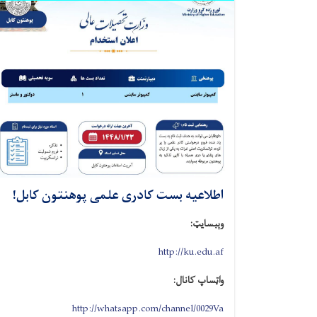
اطلاعیه بست کادری علمی پوهنتون کابل!
وېبسایټ:
http://ku.edu.af
واټساپ کانال:
http://whatsapp.com/channel/0029Va