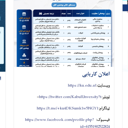
اعلان کاریابی
ا
ویبسایټ:
https://ku.edu.af
ټویټر:
https://twitter.com/KabulUnversity?t
=
ټیلګرام:
https://t.me/+ku4DKSumk1w5NGY1
فیسبوک:
https://www.facebook.com/profile.php?
id=61551902522824