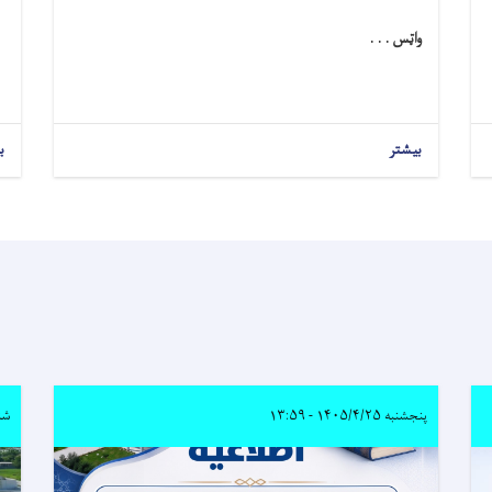
واټس . . .
بیشتر
ب
پنجشنبه ۱۴۰۵/۴/۲۵ - ۱۳:۵۹
شنبه ۴/۶