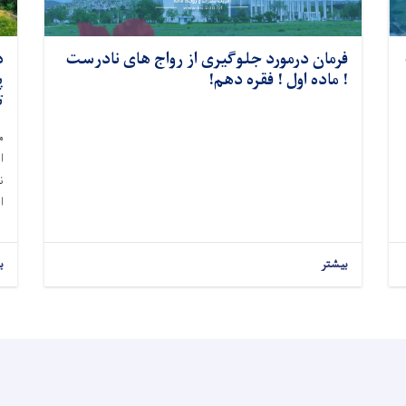
فرمان درمورد جلوگیری از رواج های نادرست
د
! ماده اول ! فقره دهم!
پ
ت
م
ا
ن
ا
بیشتر
ب