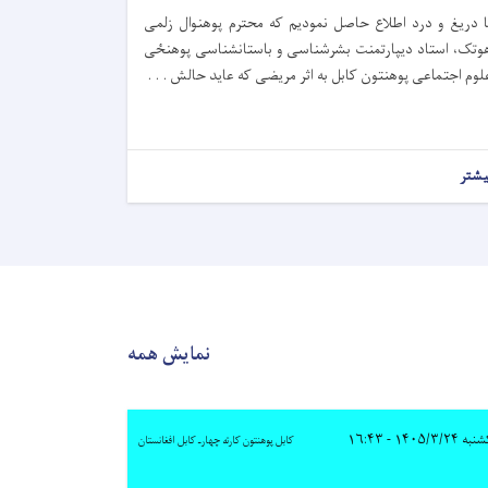
ا دریغ و درد اطلاع حاصل نمودیم که محترم‌ پوهنوال زلمی
وتک، استاد دیپارتمنت بشرشناسی و باستانشناسی پوهنځی
لوم اجتماعی پوهنتون کابل به اثر مریضی که عاید حالش . . .
یشتر
نمایش همه
 ۱۴۰۵/۳/۲۴ - ۱۶:۴۳
کابل پوهنتون کارته چهارـ کابل افغانستان