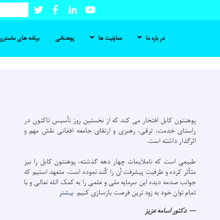
ریاضیات
ریاضیات
موسم
موسم
Twitter
Facebook
LinkedIn
Youtube
Search
پوهنتون
پوهنتون
بارانی
بارانی
کابل
کابل
در باره ما
معاونیت ها
پوهنځی
برنامه های ماستری 
Skip
to
main
content
پوهنتون کابل افتخار می کند که از نخستین روز تأسیس تاکنون در
راستای خدمت، ترقی،‌ رهبری و ارتقای جامعه افغانی نقش مهم و
اثرگذار داشته است.
طبیعی است که ناملایمات چهار دهه گذشته، پوهنتون کابل را نیز
متأثر کرده و ظرفیتِ پیشرفت آن را کُند نموده است، متعهد استیم که
جوانب صدمه دیده این سرمایه ملی و علمی را به کمک الله تعالی و با
تمام توان خود به زود ترین فرصت بازسازی کنیم.
بیشتر
دکتور اسامه عزيز