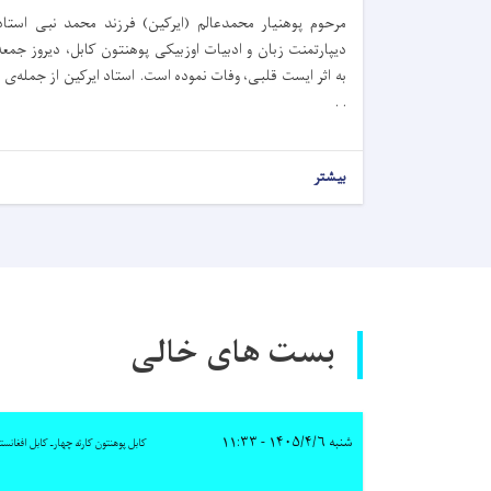
مرحوم پوهنیار محمدعالم (ایرکین) فرزند محمد نبی استاد
دیپارتمنت زبان و ادبیات اوزبیکی پوهنتون کابل، دیروز جمعه
به اثر ایست قلبی، وفات نموده است. استاد ایرکین از جمله‌ی .
. .
بیشتر
بست های خالی
شنبه ۱۴۰۵/۴/۶ - ۱۱:۳۳
کابل پوهنتون کارته چهارـ کابل افغانست