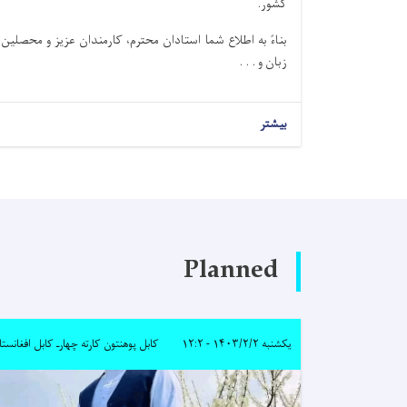
کشور.
بناءً به اطلاع شما استادان محترم، کارمندان عزیز و محصلین
زبان و . . .
بیشتر
Planned
یکشنبه ۱۴۰۳/۲/۲ - ۱۲:۲
کابل پوهنتون کارته چهارـ کابل افغانستا