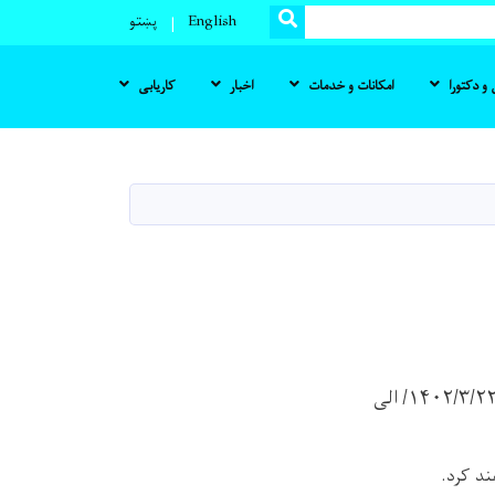
SEARCH
English
پښتو
و دکتورا
امکانات و خدمات
اخبار
کاریابی
دیزرتیشن محصل فارغ التحصیل برنامه دکتورا پوهنځی زبان و ادبیات داخلی محترم از تاریخ ۱۴۰۲/۳/۲۲/ الی
هند کرد.