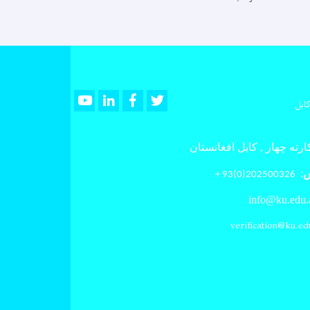
Youtube
LinkedIn
Facebook
Twitter
ابل
رته چهار , کابل افغانستان
س
:
202500326(0)93 +
info@ku.edu.