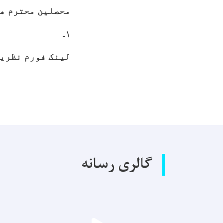
محصلین محترم هر
۱ـ
لینک فورم نظری
گالری رسانه