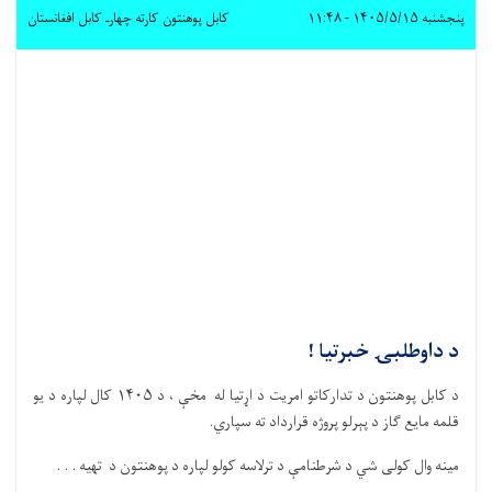
پنجشنبه ۱۴۰۵/۵/۱۵ - ۱۱:۴۸
کابل پوهنتون کارته چهارـ کابل افغانستان
د داوطلبۍ خبرتیا !
د کابل پوهنتون د تدارکاتو امریت د اړتیا له مخې ، د ۱۴۰۵ کال لپاره د یو
قلمه مایع ګاز د پېرلو پروژه قرارداد ته سپاري.
مینه وال کولی شي د شرطنامې د ترلاسه کولو لپاره د پوهنتون د تهیه . . .