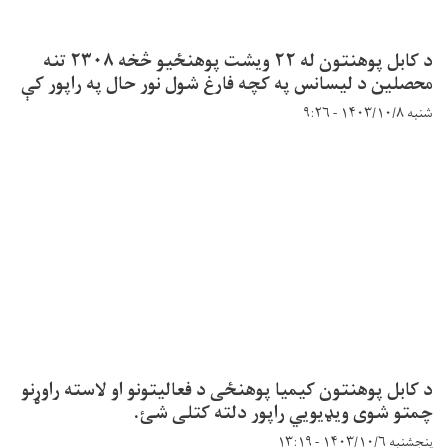
د کابل پوهنتون له ۲۲ ویشت پوهنځیو څخه ۲۳۰۸ تنه
محصلین د لیسانس په کچه فارغ شول نور حال په راپور کې
شنبه ۱۴۰۳/۱۰/۸ - ۹:۲۶
د کابل پوهنتون کیمیا پوهنځی د فعالیتونو او لاسته راوړنو
چمتو شوی ویډیویي راپور دلته کتلی شئ.
پنجشنبه ۱۴۰۳/۱۰/۶ - ۱۳:۱۹