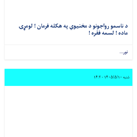
د ناسمو رواجونو د مخنیوي په هکله فرمان ! لومړۍ
ماده ! لسمه فقره !
نور...
شنبه ۱۴۰۵/۵/۱۰ - ۱۴:۲