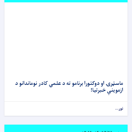
ماسټرۍ او دوکتورا برنامو ته د علمي کادر نوماندانو د
ازموینې خبرتیا!
نور...