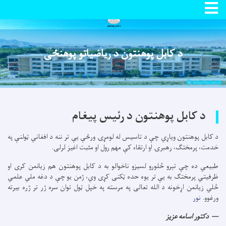
Toggle navigation
اصلي
منځپانګه
دانګل
د کابل پوهنتون د ریاضیاتو پوهنځی
د کابل پوهنتون
د رئیس
پیغام
د کابل پوهنتون ویاړي چې د تاسیس له لومړۍ ورځې یې تر ننه د افغاني ټولنې په
خدمت، پرمختګ، رهبرۍ او ارتقاء کې مهم رول او مثبت اغیز لرلی.
طبيعي ده چې تېرو څلورو لسيزو ناخوالو به د کابل پوهنتون هم زيانمن کری او
ظرفيتي پرمختګ به يې تر يوه حده ټکنی کړی وي، ژمن يو چې د دغه ملي علمي
څلي زیانمن اړخونه د الله تعالی په مرسته په خپل ټول توان سره ژر تر ژره بیرته
ورغوو.
نور
دکتور اسامه عزيز