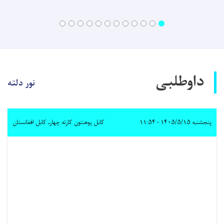
داوطلبی
نور دلته
پنجشنبه ۱۴۰۵/۵/۱۵ - ۱۱:۵۴
کابل پوهنتون کارته چهارـ کابل افغانستان