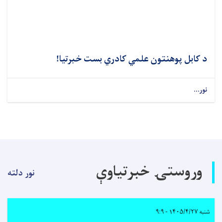
د کابل پوهنتون علمي کادري بست خبرتیا!
نور...
وروستۍ خبرتیاوې
نور دلته
شنبه ۱۴۰۵/۴/۲۷ - ۹:۹