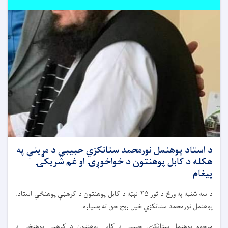
د استاد پوهنمل نورمحمد ستانکزي حبیبي د مړینې په
هکله د کابل پوهنتون د خواخوږۍ او غم شریکۍ
پیغام
د سه شنبه په ورځ د ثور ۲۵ نېټه د کابل پوهنتون د کرهڼې پوهنځي استاد،
پوهنمل نورمحمد ستانکزي خپل روح حق ته وسپاره.
مرحوم پوهنمل ستانکزی حبیبي د کابل پوهنتون د کرهڼې پوهنځي د