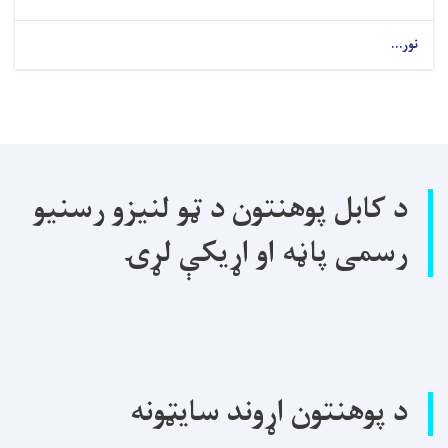
نور...
د کابل پوهنتون د ټو لنیزو رسنیو
رسمی پاڼه او اړیکې لړۍ
د پوهنتون اړوند سایټونه