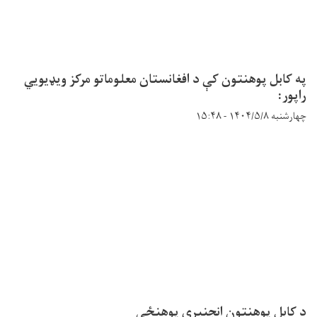
په کابل پوهنتون کې د افغانستان معلوماتو مرکز ویډیويي
راپور:
چهارشنبه ۱۴۰۴/۵/۸ - ۱۵:۴۸
د کابل پوهنتون انجنیري پوهنځی