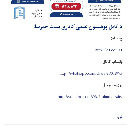
د کابل پوهنتون علمي کادري بست خبرتیا!
وېبسایټ:
http://ku.edu.af
واټساپ کانال:
http://whatsapp.com/channel/0029Va
یوټیوب چینل:
http://youtube.com/@kabuluniversity
نور...