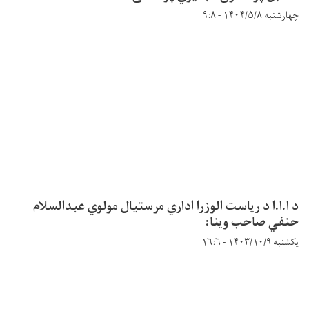
چهارشنبه ۱۴۰۴/۵/۸ - ۹:۸
د ا.ا.ا د ریاست الوزرا اداري مرستیال مولوي عبدالسلام
حنفي صاحب وینا:
یکشنبه ۱۴۰۳/۱۰/۹ - ۱۶:۶