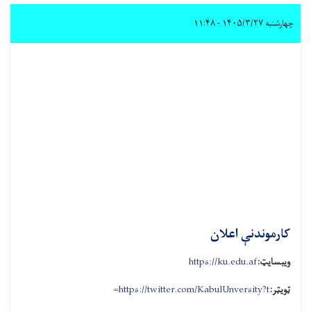
چهارشنبه ۱۴۰۵/۳/۲۷ - ۱۱:۴۸
کارموندنې اعلان
ویبسایټ:
https://ku.edu.af
ټویټر:
https://twitter.com/KabulUnversity?t
=