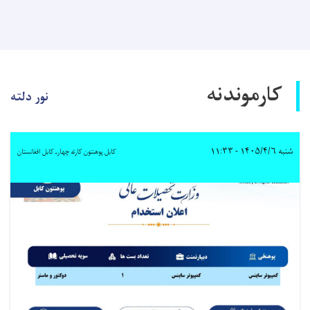
کارموندنه
نور دلته
شنبه ۱۴۰۵/۴/۶ - ۱۱:۳۳
کابل پوهنتون کارته چهارـ کابل افغانستان