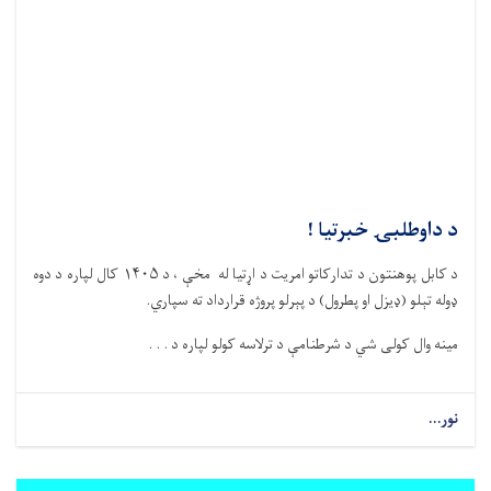
د داوطلبۍ خبرتیا !
د کابل پوهنتون د تدارکاتو امریت د اړتیا له مخې ، د ۱۴۰۵ کال لپاره د دوه
ډوله تېلو (ډیزل او پطرول) د پېرلو پروژه قرارداد ته سپاري.
مینه وال کولی شي د شرطنامې د ترلاسه کولو لپاره د . . .
نور...