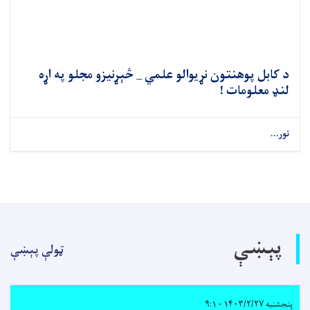
د کابل پوهنتون نړیوالو علمي _ څېړنیزو مجلو په اړه
لنډ معلومات !
نور...
پېښې
ټولې پېښې
پنجشنبه ۱۴۰۳/۲/۲۷ - ۹:۱