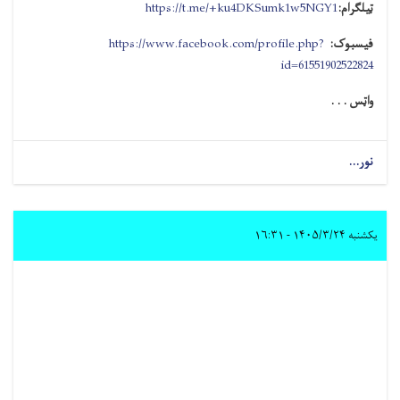
ټیلګرام:
https://t.me/+ku4DKSumk1w5NGY1
فیسبوک:
https://www.facebook.com/profile.php?
id=61551902522824
واټس . . .
نور...
یکشنبه ۱۴۰۵/۳/۲۴ - ۱۶:۳۱