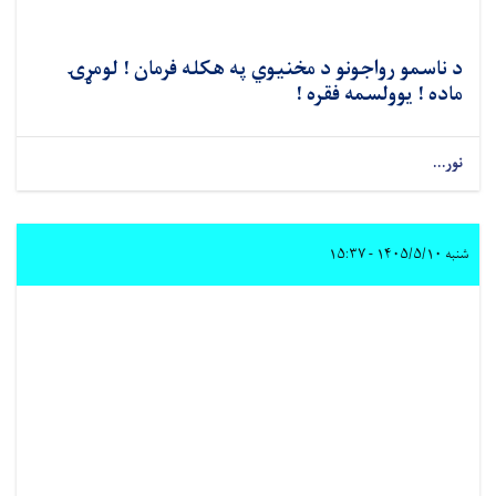
د ناسمو رواجونو د مخنیوي په هکله فرمان ! لومړۍ
ماده ! یوولسمه فقره !
نور...
شنبه ۱۴۰۵/۵/۱۰ - ۱۵:۳۷