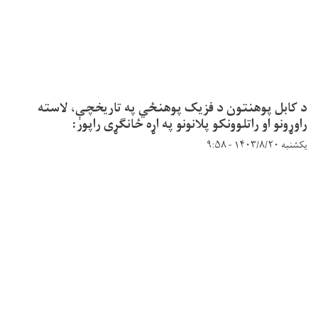
د کابل پوهنتون د فزیک پوهنځي په تاریخچې، لاسته
راوړونو او راتلوونکو پلانونو په اړه ځانګړی راپور:
یکشنبه ۱۴۰۳/۸/۲۰ - ۹:۵۸