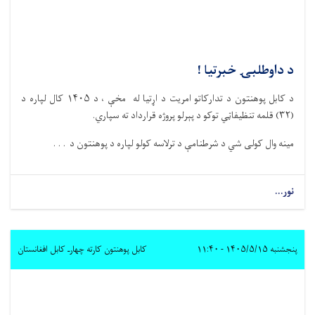
د داوطلبۍ خبرتیا !
د کابل پوهنتون د تدارکاتو امریت د اړتیا له مخې ، د ۱۴۰۵ کال لپاره د
(۳۲) قلمه تنظیفاټي توکو د پېرلو پروژه قرارداد ته سپاري.
مینه وال کولی شي د شرطنامې د ترلاسه کولو لپاره د پوهنتون د . . .
نور...
پنجشنبه ۱۴۰۵/۵/۱۵ - ۱۱:۴۰
کابل پوهنتون کارته چهارـ کابل افغانستان