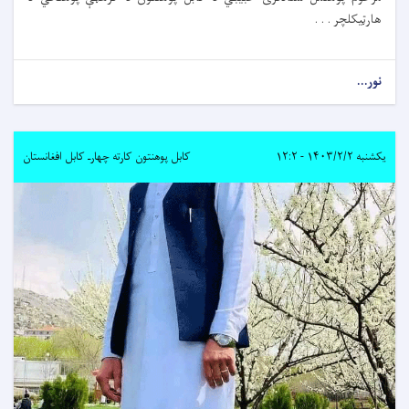
هارټیکلچر . . .
نور...
یکشنبه ۱۴۰۳/۲/۲ - ۱۲:۲
کابل پوهنتون کارته چهارـ کابل افغانستان