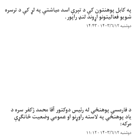
په کابل پوهنتون کې د تېرې اسد میاشتې په لړ کې د ترسره
شویو فعالیتونو اړوند لنډ راپور.
دوشنبه ۱۴۰۳/۶/۱۲ - ۱۴:۴۳
د فارمسي پوهنځي له رئیس دوکتور آقا محمد ژکفر سره د
یاد پوهنځي په لاسته راوړنو او عمومي وضعیت ځانګړې
مرکه:
دوشنبه ۱۴۰۳/۶/۱۲ - ۱۱:۱۲