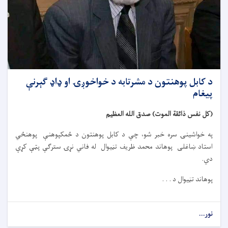
د کابل پوهنتون د مشرتابه د خواخوږۍ او ډاډ ګېرنې
پیغام
(کل نفس ذائقة الموت) صدق الله العظیم
په خواشینۍ سره خبر شو، چې د کابل پوهنتون د ځمکپوهنې پوهنځي
استاد ښاغلی پوهاند محمد ظریف تڼیوال له فاني نړۍ سترګې پټې کړې
دي.
پوهاند تڼیوال د . . .
نور...