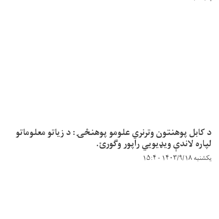
د کابل پوهنتون وترنري علومو پوهنځۍ: د زیاتو معلوماتو
لپاره لاندې ویډیويي راپور وګورئ.
یکشنبه ۱۴۰۳/۹/۱۸ - ۱۵:۴