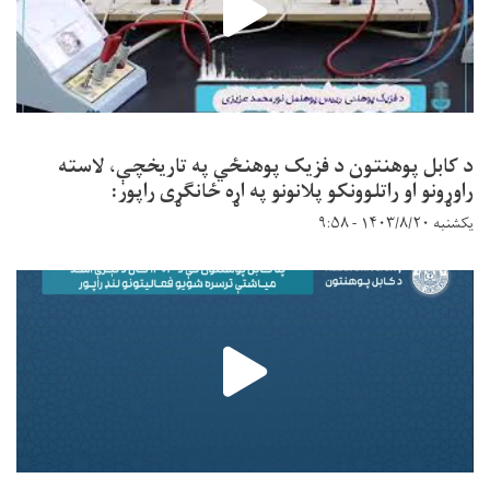
د کابل پوهنتون د فزیک پوهنځي په تاریخچې، لاسته
راوړونو او راتلوونکو پلانونو په اړه ځانګړی راپور:
یکشنبه ۱۴۰۳/۸/۲۰ - ۹:۵۸