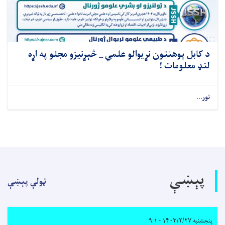
د کابل پوهنتون نړیوالو علمي _ څېړنیزو مجلو په اړه
لنډ معلومات !
نور...
پېښې
ټولې پېښې
پنجشنبه ۱۴۰۳/۲/۲۷ - ۹:۱