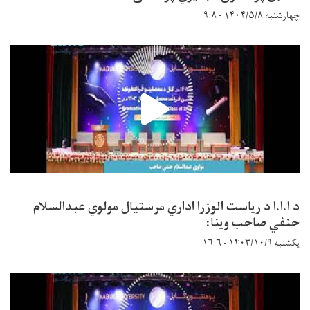
چهارشنبه ۱۴۰۴/۵/۸ - ۹:۸
د ا.ا.ا د ریاست الوزرا اداري مرستیال مولوي عبدالسلام
حنفي صاحب وینا:
یکشنبه ۱۴۰۳/۱۰/۹ - ۱۶:۶