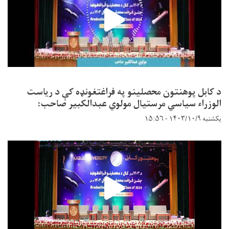
د کابل پوهنتون محصلینو په فراغتغونډه کې د ریاست
الوزراء سیاسي مرستیال مولوي عبدالکبیر صاحب:
یکشنبه ۱۴۰۳/۱۰/۹ - ۱۵:۵۶