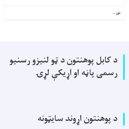
نور...
د کابل پوهنتون د ټو لنیزو رسنیو
رسمی پاڼه او اړیکې لړۍ
د پوهنتون اړوند سایټونه