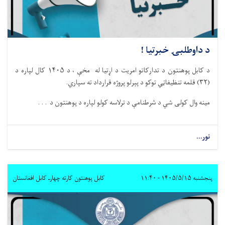
د داوطلبۍ خبرتیا !
د کابل پوهنتون د تدارکاتو امریت د اړتیا له مخې ، د ۱۴۰۵ کال لپاره د
(۳۲) قلمه تنظیفاټي توکو د پېرلو پروژه قرارداد ته سپاري.
مینه وال کولی شي د شرطنامې د ترلاسه کولو لپاره د پوهنتون د . . .
نور...
پنجشنبه ۱۴۰۵/۵/۱۵ - ۱۱:۴۰
کابل پوهنتون کارته چهارـ کابل افغانستان