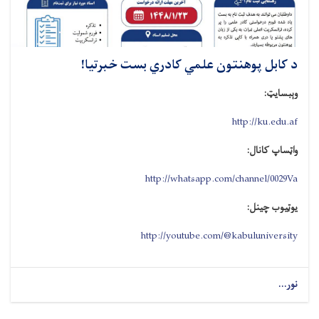
د کابل پوهنتون علمي کادري بست خبرتیا!
وېبسایټ:
http://ku.edu.af
واټساپ کانال:
http://whatsapp.com/channel/0029Va
یوټیوب چینل:
http://youtube.com/@kabuluniversity
نور...