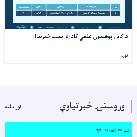
د کابل پوهنتون علمي کادري بست خبرتیا!
نور...
وروستۍ خبرتیاوې
نور دلته
شنبه ۱۴۰۵/۴/۲۷ - ۹:۹