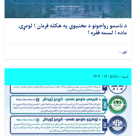
د ناسمو رواجونو د مخنیوي په هکله فرمان ! لومړۍ
ماده ! لسمه فقره !
نور...
شنبه ۱۴۰۵/۵/۱۰ - ۱۴:۲