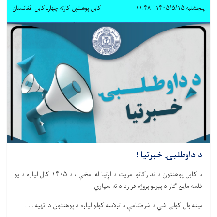
پنجشنبه ۱۴۰۵/۵/۱۵ - ۱۱:۴۸
کابل پوهنتون کارته چهارـ کابل افغانستان
د داوطلبۍ خبرتیا !
د کابل پوهنتون د تدارکاتو امریت د اړتیا له مخې ، د ۱۴۰۵ کال لپاره د یو
قلمه مایع ګاز د پېرلو پروژه قرارداد ته سپاري.
مینه وال کولی شي د شرطنامې د ترلاسه کولو لپاره د پوهنتون د تهیه . . .