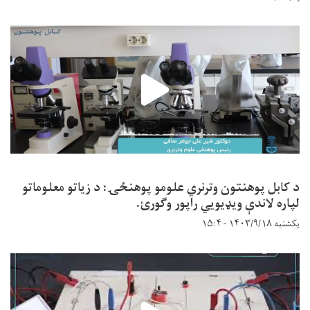
د کابل پوهنتون وترنري علومو پوهنځۍ: د زیاتو معلوماتو
لپاره لاندې ویډیويي راپور وګورئ.
یکشنبه ۱۴۰۳/۹/۱۸ - ۱۵:۴