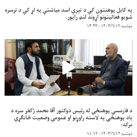
په کابل پوهنتون کې د تېرې اسد میاشتې په لړ کې د ترسره
شویو فعالیتونو اړوند لنډ راپور.
دوشنبه ۱۴۰۳/۶/۱۲ - ۱۴:۴۳
د فارمسي پوهنځي له رئیس دوکتور آقا محمد ژکفر سره د
یاد پوهنځي په لاسته راوړنو او عمومي وضعیت ځانګړې
مرکه:
دوشنبه ۱۴۰۳/۶/۱۲ - ۱۱:۱۲