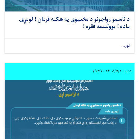
د ناسمو رواجونو د مخنیوي په هکله فرمان ! لومړۍ
ماده ! یوولسمه فقره !
نور...
شنبه ۱۴۰۵/۵/۱۰ - ۱۵:۳۷