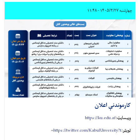
چهارشنبه ۱۴۰۵/۳/۲۷ - ۱۱:۴۸
کارموندنې اعلان
ویبسایټ:
https://ku.edu.af
ټویټر:
https://twitter.com/KabulUnversity?t
=