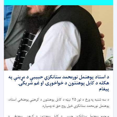
د استاد پوهنمل نورمحمد ستانکزي حبیبي د مړینې په
هکله د کابل پوهنتون د خواخوږۍ او غم شریکۍ
پیغام
د سه شنبه په ورځ د ثور ۲۵ نېټه د کابل پوهنتون د کرهڼې پوهنځي استاد،
پوهنمل نورمحمد ستانکزي خپل روح حق ته وسپاره.
مرحوم پوهنمل ستانکزی حبیبي د کابل پوهنتون د کرهڼې پوهنځي د