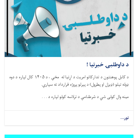
د داوطلبۍ خبرتیا !
د کابل پوهنتون د تدارکاتو امریت د اړتیا له مخې ، د ۱۴۰۵ کال لپاره د دوه
ډوله تېلو (ډیزل او پطرول) د پېرلو پروژه قرارداد ته سپاري.
مینه وال کولی شي د شرطنامې د ترلاسه کولو لپاره د . . .
نور...