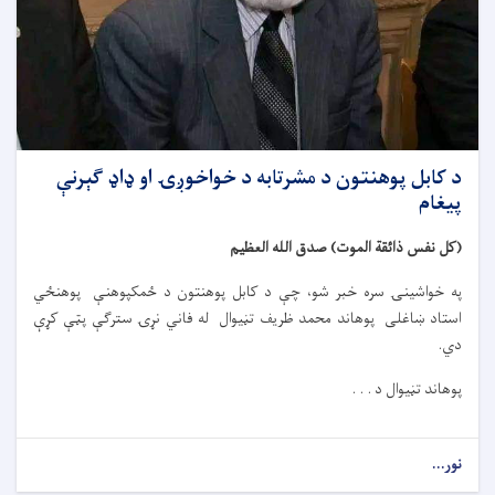
د کابل پوهنتون د مشرتابه د خواخوږۍ او ډاډ ګېرنې
پیغام
(کل نفس ذائقة الموت) صدق الله العظیم
په خواشینۍ سره خبر شو، چې د کابل پوهنتون د ځمکپوهنې پوهنځي
استاد ښاغلی پوهاند محمد ظریف تڼیوال له فاني نړۍ سترګې پټې کړې
دي.
پوهاند تڼیوال د . . .
نور...