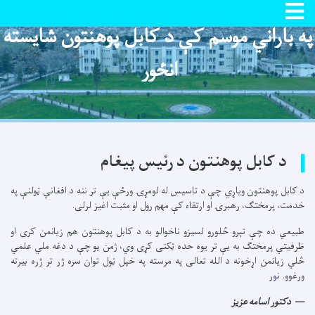
Toggle navigation
په باراني موسم کې د کابل پوهنتون شایسته
اصلي
منځپانګه
انځور
دانګل
د کابل پوهنتون
د رئیس
پیغام
د کابل پوهنتون ویاړي چې د تاسیس له لومړۍ ورځې یې تر ننه د افغاني ټولنې په
خدمت، پرمختګ، رهبرۍ او ارتقاء کې مهم رول او مثبت اغیز لرلی.
طبيعي ده چې تېرو څلورو لسيزو ناخوالو به د کابل پوهنتون هم زيانمن کری او
ظرفيتي پرمختګ به يې تر يوه حده ټکنی کړی وي، ژمن يو چې د دغه ملي علمي
څلي زیانمن اړخونه د الله تعالی په مرسته په خپل ټول توان سره ژر تر ژره بیرته
ورغوو.
نور
دکتور اسامه عزيز