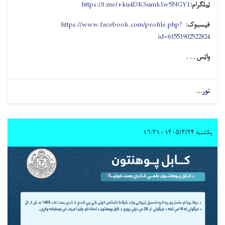
ټیلګرام:
https://t.me/+ku4DKSumk1w5NGY1
فیسبوک:
https://www.facebook.com/profile.php?
id=61551902522824
واټس . . .
نور...
یکشنبه ۱۴۰۵/۳/۲۴ - ۱۶:۳۱