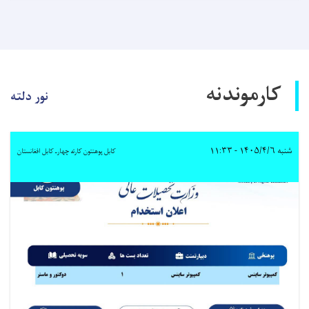
کارموندنه
نور دلته
شنبه ۱۴۰۵/۴/۶ - ۱۱:۳۳
کابل پوهنتون کارته چهارـ کابل افغانستان