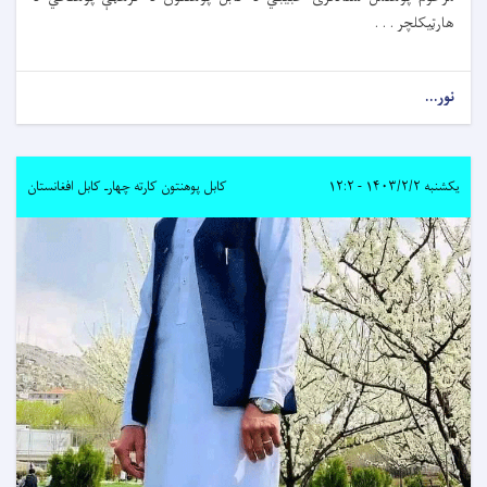
هارټیکلچر . . .
نور...
یکشنبه ۱۴۰۳/۲/۲ - ۱۲:۲
کابل پوهنتون کارته چهارـ کابل افغانستان