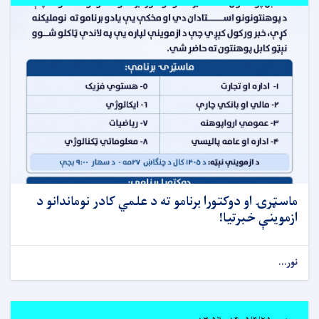
ماسټرۍ او دوکتورا برنامو ته د علمي کادر نوماندانو د
ازموینې خبرتیا!
نور...