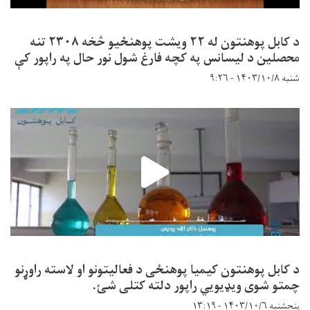
د کابل پوهنتون له ۲۲ ویشت پوهنځیو څخه ۲۳۰۸ تنه
محصلین د لیسانس په کچه فارغ شول نور حال په راپور کې
شنبه ۱۴۰۳/۱۰/۸ - ۹:۲۶
د کابل پوهنتون کیمیا پوهنځی د فعالیتونو او لاسته راوړنو
چمتو شوی ویډیویي راپور دلته کتلی شئ.
پنجشنبه ۱۴۰۳/۱۰/۶ - ۱۳:۱۹