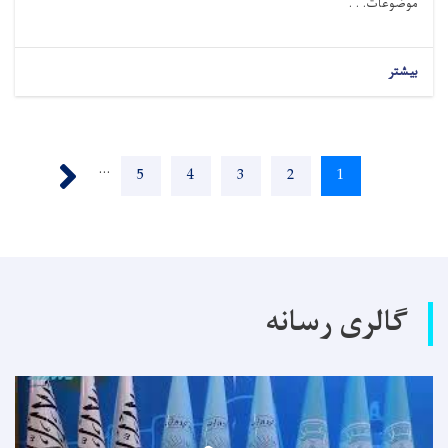
موضوعات. . .
بیشتر
Pagination
Next ›
…
Page
5
Page
4
Page
3
Page
2
Current
1
page
گالری رسانه