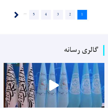
Pagination
Next ›
…
Page
5
Page
4
Page
3
Page
2
Current
1
page
گالری رسانه