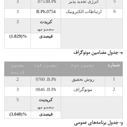
5
انرژی تجدید پذیر
B.Ph
.0753
3
6
ارتباطات الکترونیک
B.Ph.0754
3
کریدت
3
مجموعي
فیصدی
(1.829)%
ه- جدول مضامین مونوگراف
شماره
مضمون نوم
مضمون کود
مضمون
کريدت
1
روش تحقیق
B.Ph
.
0760
2
2
مونوگراف
B.Ph
.
0846
3
کریدیت
5
مجموعي
فیصدی
(3.048)%
و- جدول برنامه‌های عمومی