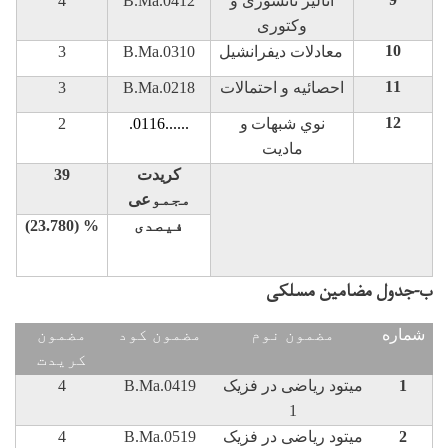
آنالیز تانسوری و
B.Ma.0412
4
وکتوری
10
معادلات دیفرانشیل
B.Ma.0310
3
11
احصائیه و احتمالات
B.Ma.0218
3
12
نوي شبهات
و
......
.0116
2
ماديت
کریدت
39
مجمو
عی
فيصدی
(23.780) %
ب-جدول مضامین مسلکی
شماره
مضمون نوم
مضمون کود
مضمون
کريدت
1
میتود ریاضی در فزیک
B.Ma.0419
4
1
2
میتود ریاضی در فزیک
B.Ma.0519
4