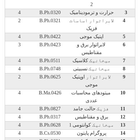
2
3
حرارت و ترمودینامیک
B.Ph.0320
4
4
لابراتوار
اساسات
B.Ph.0321
2
فزیک
5
اپتیک موجی
B.Ph.0422
4
6
لابراتوار برق و
B.Ph.0423
3
مقناطیس
7
ميخانيک
کلاسیک
B.Ph.0511
4
8
ميخانيک
نسبیتی
B.Ph.0748
4
9
لابراتوار
اوپتیک
B.Ph.0625
2
موجی
10
میتودهای محاسبات
B.Ma.0426
4
عددی
11
فزيک
حالت جامد
B.Ph.0827
4
12
برق و مقناطیس
B.Ph.0317
4
13
ميخانيک
کوانتومی
1
B.Ph.0628
4
14
پروگرام پایتون
B.Cs.0530
4