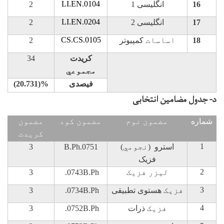
LI.EN.0104
16
انگلیسی 1
2
LI.EN.0204
17
انگلیسی 2
2
CS.CS.0105
18
اساسات
کمپیوتر
2
کریدت
34
مجموعي
فیصدی
(20.731)%
د- جدول مضامین انتخابی
شماره
مضمون نوم
مضمون کود
مضمون
کريدت
1
استرو
(نجومي)
B.Ph.0751
3
فزیک
2
ليزر فزيک
B.Ph
.0743
3
3
فزيک
هستوی تطبیقی
B.Ph
.0734
3
4
فزيک
ذرات
B.Ph
.0752
3