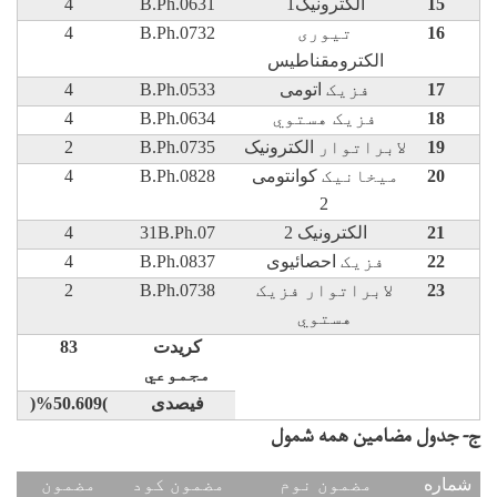
15
الکترونیک1
B.Ph.0631
4
16
تيوری
B.Ph.0732
4
الکترومقناطیس
17
فزيک
اتومی
B.Ph.0533
4
18
فزيک هستوي
B.Ph.0634
4
19
لابراتوار
الکترونیک
B.Ph.0735
2
20
ميخانيک
کوانتومی
B.Ph.0828
4
2
21
الکترونیک 2
B.Ph.07
31
4
22
فزيک
احصائیوی
B.Ph.0837
4
23
لابراتوار فزيک
B.Ph.0738
2
هستوي
کریدت
83
مجموعي
فیصدی
(
50.609
)%
ج- جدول مضامین همه شمول
شماره
مضمون نوم
مضمون کود
مضمون