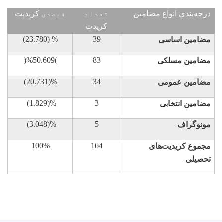
درجه‌بندی انواع مضامین
تعداد
فيصدی
کریدیت
کریدت‌
(23.780) %
39
مضامین اساسی
)%
50.609
(
83
مضامین مسلکی
(20.731)%
34
مضامین عمومی
(1.829)%
3
مضامین انتخابی
(3.048)%
5
مونوگراف
100%
164
مجموع کریدیت‌های
تحصیلی