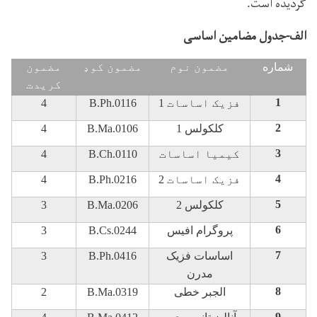
گردیده است
.
الف-جدول مضامین اساسی
شماره
مضمون نوم
مضمون کوډ
مضمون
کريدت
1
فزيک اساسات
1
B.Ph.0116
4
2
کلکولس 1
B.Ma.0106
4
3
کيميا اساسات
B.Ch.0110
4
4
فزيک اساسات
2
B.Ph.0216
4
5
کلکولس 2
B.Ma.0206
3
6
پروگرام افیس
B.Cs.0244
3
7
اساسات فزیک
B.Ph.0416
3
مدرن
8
الجبر خطی
B.Ma.0319
2
9