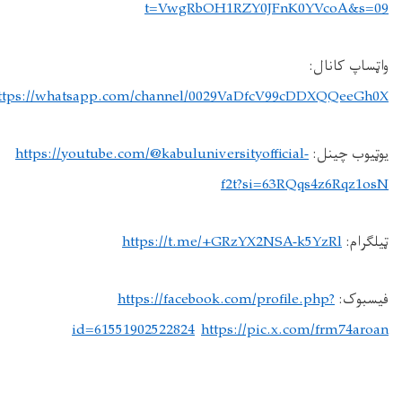
t=VwgRbOH1RZY0JFnK0YVcoA&s=09
واټساپ کانال:
https://whatsapp.com/channel/0029VaDfcV99cDDXQQeeGh0X
یوټیوب چینل:
https://youtube.com/@kabuluniversityofficial-
f2t?si=63RQqs4z6Rqz1osN
ټیلګرام:
https://t.me/+GRzYX2NSA-k5YzRl
فیسبوک:
https://facebook.com/profile.php?
id=61551902522824
https://pic.x.com/frm74aroan