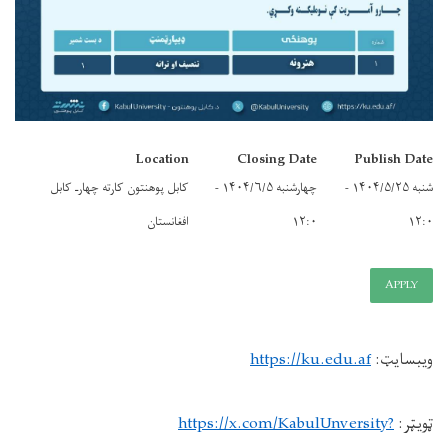
Location
Closing Date
Publish Date
شنبه ۱۴۰۴/۵/۲۵ -
چهارشنبه ۱۴۰۴/۶/۵ -
کابل پوهنتون کارته چهارـ کابل
۱۲:۰
۱۲:۰
افغانستان
APPLY
ویبسایټ:
https://ku.edu.af
ټویټر:
https://x.com/KabulUnversity?