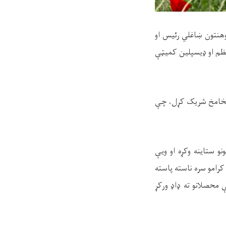
وهنتون ښاغلي رئيس او
د نظم او ډیسپلین کمیټې
 مخامخ شريک کړل، چې
و ستاینه وکړه او ویې
کرامو سره ناسته پاسته
 محصلانو ته ډاډ ورکړ