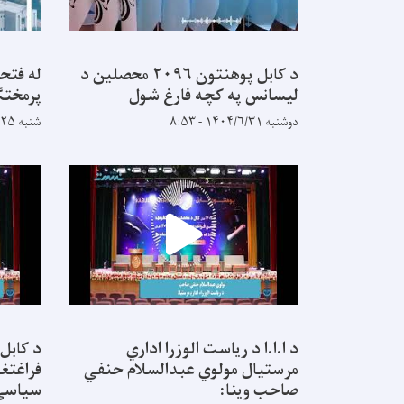
د کابل پوهنتون ۲۰۹۶ محصلین د
له فتح
لیسانس په کچه فارغ شول
پرمختګ
دوشنبه ۱۴۰۴/۶/۳۱ - ۸:۵۳
شنبه ۱۴۰۴/۵/۲۵ - ۹:۱۴
د ا.ا.ا د ریاست الوزرا اداري
د کابل
مرستیال مولوي عبدالسلام حنفي
فراغتغو
صاحب وینا:
سیاسي 