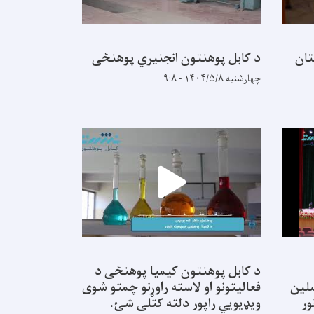
تان
د کابل پوهنتون انجنیري پوهنځی
چهارشنبه ۱۴۰۴/۵/۸ - ۹:۸
د کابل پوهنتون کیمیا پوهنځی د
نه محصلین
فعالیتونو او لاسته راوړنو چمتو شوی
ور
ویډیویي راپور دلته کتلی شئ.