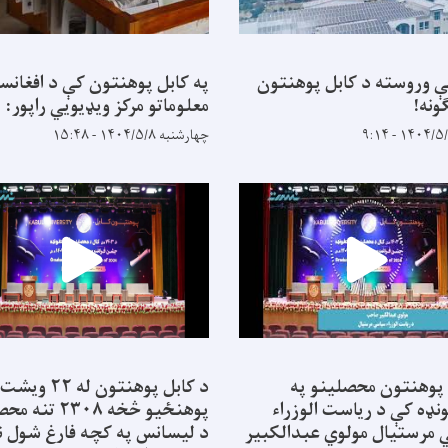
ې وروسته د کابل پوهنتون
په کابل پوهنتون کې د افغانس
ونه!
معلوماتو مرکز ویډیويي راپور:
چهارشنبه ۱۴۰۴/۵/۸ - ۱۵:۴۸
 پوهنتون محصلینو په
د کابل پوهنتون له ۲۲ ویشت
نډه کې د ریاست الوزراء
پوهنځیو څخه ۲۳۰۸ ت
مرستیال مولوي عبدالکبیر
د لیسانس په کچه فارغ شول ن