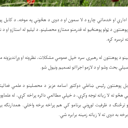
داري او خدماتي چارو د لا سمون او د دوی د هڅونې په موخه، د کابل پ
وهنتون د ټولو پوهنځیو له قدرمنو ممتازو محصلینو، د لیلیو له استازو او 
ه ترسره کړه.
نو د پوهنتون له رهبرۍ سره خپل عمومي مشکلات، نظرونه او وړانديزونه
يلي بحث وشو او د لازمو اجرااتو تصمیم ونیول شو.
 پوهنتون رئيس ښاغلي دوکتور اسامه عزیز د محصلینو د علمي فعاليتون
و ته لا زياته توجه وکړي، د خپلې مطالعې دائره پراخه کړي، له علماوو 
و ترڅنګ د ظرفيت لوړونې برنامو کې هم پراخه برخه واخلي. همدارنګه يې
خه به دوی ته لا زیاته زمینه برابره شي.