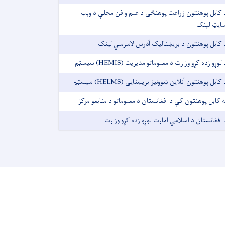
 کابل پوهنتون زراعت پوهنځي د علم و فن مجلې د وېب
ایټ لېنک
 کابل پوهنتون د بریښنالیک آدرس لاسرسي لینک
 لوړو زده کړو وزارت د معلوماتو مدیریت (HEMIS) سیسټم
 کابل پوهنتون آنلاین ښوونيز بریښنایی (HELMS) سیسټم
ه کابل پوهنتون کې د افغانستان د معلوماتو د منابعو مرکز
 افغانستان د اسلامي امارت لوړو زده کړو وزارت