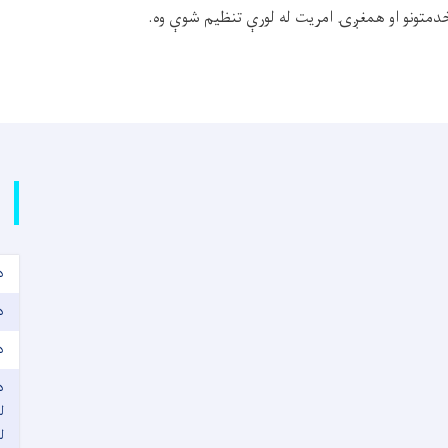
خدمتونو او همغږۍ امريت له لورې تنظيم شوې وه.
د
د
د
د
ل
ل