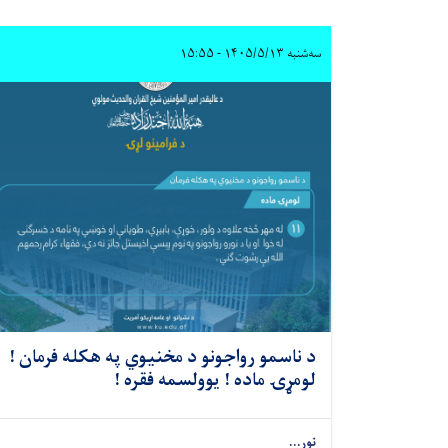
سه‌شنبه ۱۴۰۵/۵/۱۳ - ۱۵:۵۵
د ناسمو رواجونو د مخنیوي په هکله فرمان !
لومړۍ ماده ! یوولسمه فقره !
نور...