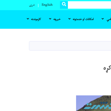
SEARCH
English
دری
نامې
امکانات او خدمتونه
خبرونه
کارموندنه
ړه