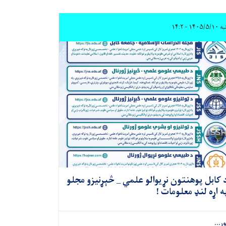
۱۴۰۵/۵ - ۱۴:۲
 کابل پوهنتون نړیوالو علمي _ څېړنیزو مجلو
ه اړه لنډ معلومات !
ور...