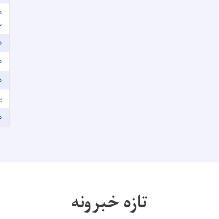
د
س
د
د
د
پ
د
تازه خبرونه