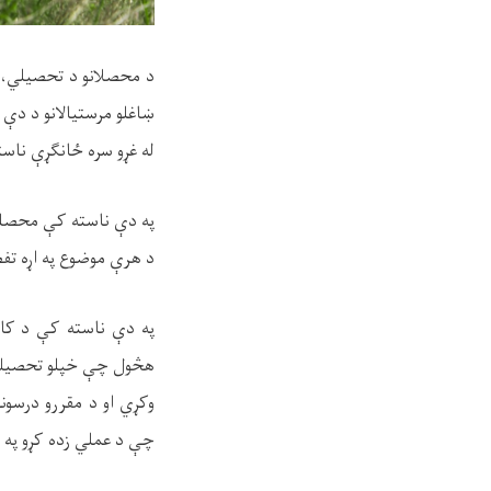
د محصلانو د تحصيلي، ا
ښاغلو مرستيالانو د دې پ
له غړو سره ځانګړې ناست
په دې ناسته کې محصلي
د هرې موضوع په اړه تفص
په دې ناسته کې د کابل
هڅول چې خپلو تحصیلي هڅ
وکړي او د مقررو درسون
چې د عملي زده کړو په بر