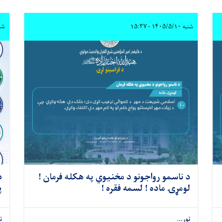
شنبه ۱۴۰۵/۵/۱۰ - ۱۵:۳۷
شنبه /۱۰
د ناسمو رواجونو د مخنیوي په هکله فرمان !
د
لومړۍ ماده ! لسمه فقره !
پ
نور...
ن