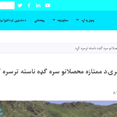
Twitter
Facebook
LinkedIn
Youtube
لټون
زمونږ په اړه
معاونیتونه
پوهنځي
د ماسټرۍ او دکتورا بر
اصلي
منځپانګه
دانګل
انو سره ګډه ناسته ترسره کړه
رۍد ممتازه محصلانو سره ګډه ناسته ترسره ک