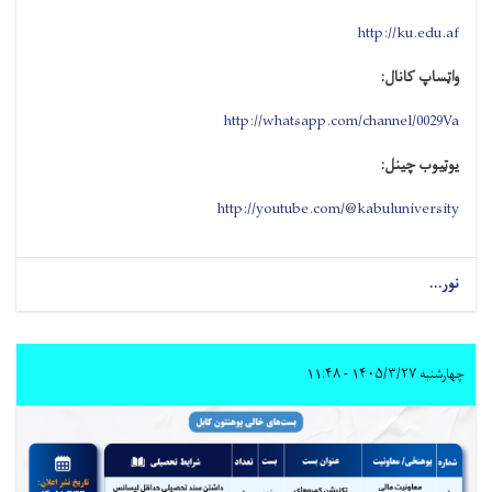
http://ku.edu.af
واټساپ کانال:
http://whatsapp.com/channel/0029Va
یوټیوب چینل:
http://youtube.com/@kabuluniversity
نور...
چهارشنبه ۱۴۰۵/۳/۲۷ - ۱۱:۴۸