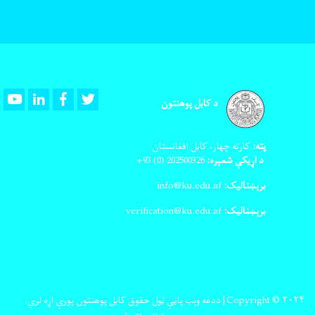
Youtube
LinkedIn
Facebook
Twitter
د کابل پوهنتون
پته:
کارته چهار، کابل افغانستان
د اړیکې شمېره:
202500326
(0) 93+
برېښنالیک:
info@ku.edu.af
برېښنالیک:
verification@ku.edu.af
Copyright © ۲۰۲۴| ددغه وېب پاڼې ټول حقوق کابل پوهنتون پورې اړه لري.