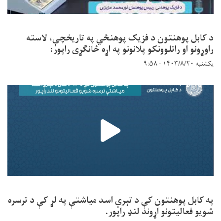
د کابل پوهنتون د فزیک پوهنځي په تاریخچې، لاسته
راوړونو او راتلوونکو پلانونو په اړه ځانګړی راپور:
یکشنبه ۱۴۰۳/۸/۲۰ - ۹:۵۸
په کابل پوهنتون کې د تېرې اسد میاشتې په لړ کې د ترسره
شویو فعالیتونو اړوند لنډ راپور.