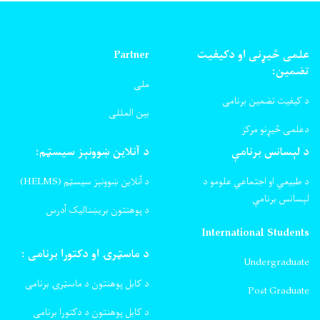
علمی څیړنی او دکیفیت
Partner
تضمین:
ملی
د کیفیت تضمین برنامی
بین المللی
دعلمی څیړنو مرکز
د لېسانس برنامې
د آنلاین ښوونېز سیسټم:
د طبیعي او اجتماعي علومو د
د آنلاین ښوونېز سیسټم (HELMS)
لېسانس برنامې
د پوهنتون بریښنالیک آدرس
International Students
د ماسټرۍ او دکتورا برنامی :
Undergraduate
د کابل پوهنتون د ماسټرۍ برنامی
Post Graduate
د کابل پوهنتون د دکتورا برنامی