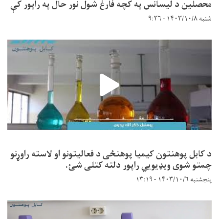
محصلین د لیسانس په کچه فارغ شول نور حال په راپور کې
شنبه ۱۴۰۳/۱۰/۸ - ۹:۲۶
د کابل پوهنتون کیمیا پوهنځی د فعالیتونو او لاسته راوړنو
چمتو شوی ویډیویي راپور دلته کتلی شئ.
پنجشنبه ۱۴۰۳/۱۰/۶ - ۱۳:۱۹