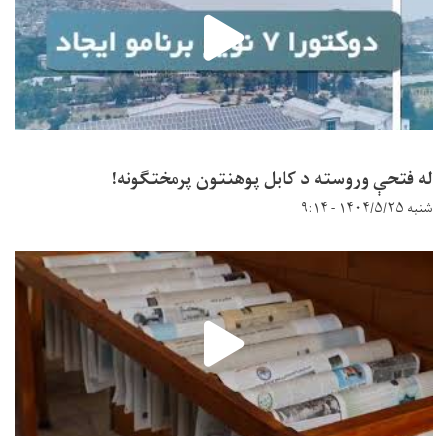
له فتحې وروسته د کابل پوهنتون پرمختګونه!
شنبه ۱۴۰۴/۵/۲۵ - ۹:۱۴