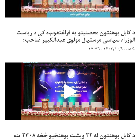
د کابل پوهنتون محصلینو په فراغتغونډه کې د ریاست
الوزراء سیاسي مرستیال مولوي عبدالکبیر صاحب:
یکشنبه ۱۴۰۳/۱۰/۹ - ۱۵:۵۶
د کابل پوهنتون له ۲۲ ویشت پوهنځیو څخه ۲۳۰۸ تنه