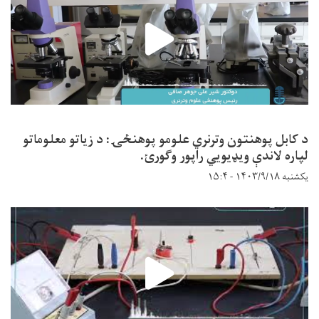
د کابل پوهنتون وترنري علومو پوهنځۍ: د زیاتو معلوماتو
لپاره لاندې ویډیويي راپور وګورئ.
یکشنبه ۱۴۰۳/۹/۱۸ - ۱۵:۴