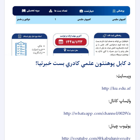
د کابل پوهنتون علمي کادري بست خبرتیا!
وېبسایټ:
http://ku.edu.af
واټساپ کانال:
http://whatsapp.com/channel/0029Va
یوټیوب چینل:
http://youtube.com/@kabuluniversity