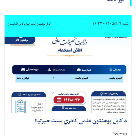
نور دلته
شنبه ۱۴۰۵/۴/۶ - ۱۱:۳۳
کابل پوهنتون کارته چهارـ کابل افغانستان
د کابل پوهنتون علمي کادري بست خبرتیا!
وېبسایټ: