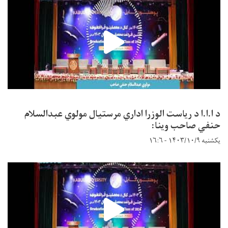
د ا.ا.ا د ریاست الوزرا اداري مرستیال مولوي عبدالسلام
حنفي صاحب وینا:
یکشنبه ۱۴۰۳/۱۰/۹ - ۱۶:۶