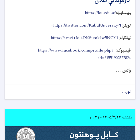
کارموندنې اعلان
ویبسایټ:
https://ku.edu.af
ټویټر:
https://twitter.com/KabulUnversity?t
=
ټیلګرام:
https://t.me/+ku4DKSumk1w5NGY1
فیسبوک:
https://www.facebook.com/profile.php?
id=61551902522824
واټس . . .
نور...
یکشنبه ۱۴۰۵/۳/۲۴ - ۱۶:۳۱