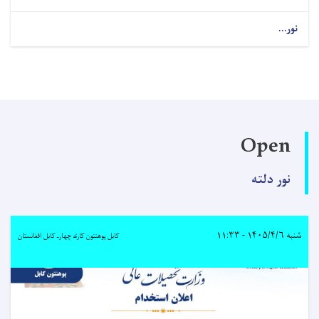
نور...
Open
نور دلته
شنبه ۱۴۰۵/۴/۶ - ۱۱:۳۳
کابل پوهنتون کارته چهارـ کابل افغانستان