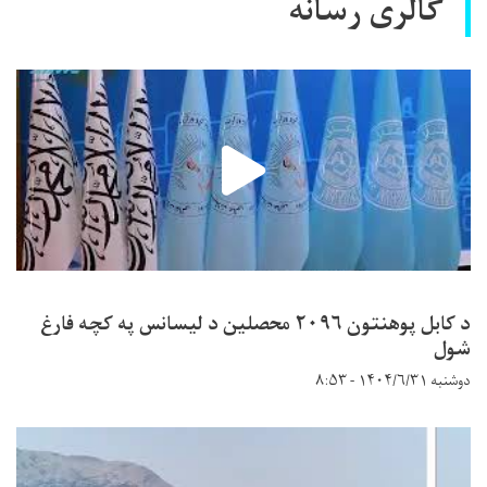
گالری رسانه
د کابل پوهنتون ۲۰۹۶ محصلین د لیسانس په کچه فارغ
شول
دوشنبه ۱۴۰۴/۶/۳۱ - ۸:۵۳