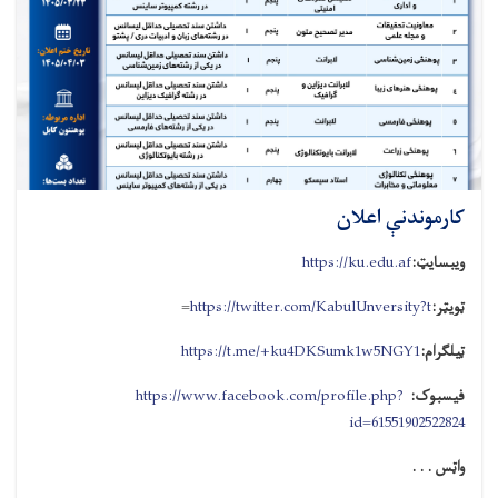
کارموندنې اعلان
ویبسایټ:
https://ku.edu.af
ټویټر:
https://twitter.com/KabulUnversity?t
=
ټیلګرام:
https://t.me/+ku4DKSumk1w5NGY1
فیسبوک:
https://www.facebook.com/profile.php?
id=61551902522824
واټس . . .