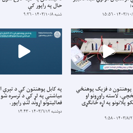
حال په راپور کې
شنبه ۱۴۰۳/۱۰/۸ - ۹:۲۶
 پوهنتون د فزیک پوهنځي
په کابل پوهنتون کې د تېرې ا
خچې، لاسته راوړونو او
میاشتې په لړ کې د ترسره شوی
کو پلانونو په اړه ځانګړی
فعالیتونو اړوند لنډ راپور.
دوشنبه ۱۴۰۳/۶/۱۲ - ۱۴:۴۳