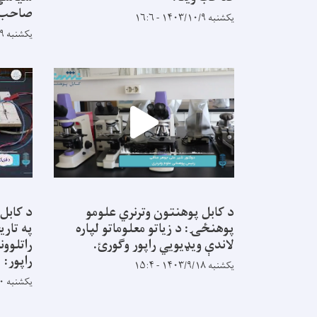
صاحب:
یکشنبه ۱۴۰۳/۱۰/۹ - ۱۶:۶
یکشنبه ۱۴۰۳/۱۰/۹ - ۱۵:۵۶
د کابل پوهنتون وترنري علومو
د کابل
پوهنځۍ: د زیاتو معلوماتو لپاره
په تاری
لاندې ویډیويي راپور وګورئ.
راتلوون
راپور:
یکشنبه ۱۴۰۳/۹/۱۸ - ۱۵:۴
یکشنبه ۱۴۰۳/۸/۲۰ - ۹:۵۸