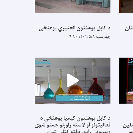
تان
د کابل پوهنتون انجنیري پوهنځی
چهارشنبه ۱۴۰۴/۵/۸ - ۹:۸
د کابل پوهنتون کیمیا پوهنځی د
نه محصلین
فعالیتونو او لاسته راوړنو چمتو شوی
ور
ویډیویي راپور دلته کتلی شئ.