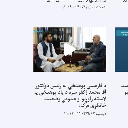
پنجشنبه ۱۴۰۳/۱۰/۶ - ۱۳:۱۹
سد
د فارمسي پوهنځي له رئیس دوکتور
و
آقا محمد ژکفر سره د یاد پوهنځي په
لاسته راوړنو او عمومي وضعیت
ځانګړې مرکه:
دوشنبه ۱۴۰۳/۶/۱۲ - ۱۱:۱۲