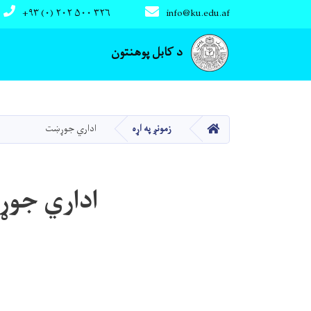
+۹۳ (۰) ۲۰۲ ۵۰۰ ۳۲۶
info@ku.edu.af
Main navigation
د کابل پوهنتون
کور
زمونږ په اړه
اداري جوړښت
اداري جو