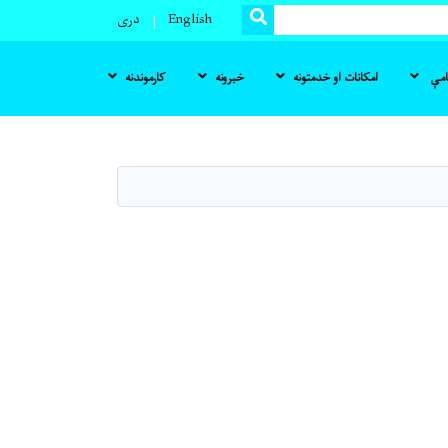
SEARCH
English
دری
نامې
امکانات او خدمتونه
خبرونه
کارموندنه