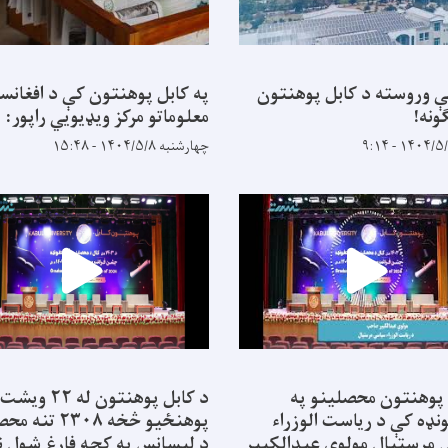
ې وروسته د کابل پوهنتون
په کابل پوهنتون کې د افغانس
ونه!
معلوماتو مرکز ویډیويي راپور:
چهارشنبه ۱۴۰۴/۵/۸ - ۱۵:۴۸
 پوهنتون محصلینو په
د کابل پوهنتون له ۲۲ ویشت
نډه کې د ریاست الوزراء
پوهنځیو څخه ۲۳۰۸ ت
مرستیال مولوي عبدالکبیر
د لیسانس په کچه فارغ شول ن