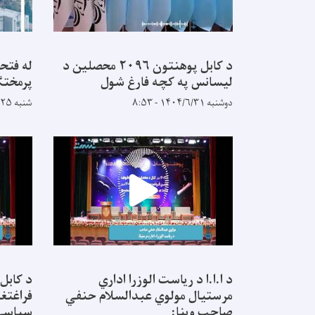
د کابل پوهنتون ۲۰۹۶ محصلین د
له فتح
لیسانس په کچه فارغ شول
پرمختګ
دوشنبه ۱۴۰۴/۶/۳۱ - ۸:۵۳
شنبه ۱۴۰۴/۵/۲۵ - ۹:۱۴
د ا.ا.ا د ریاست الوزرا اداري
د کابل
مرستیال مولوي عبدالسلام حنفي
فراغتغو
صاحب وینا:
سیاسي 