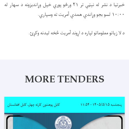
خبرتیا د نشر له نېټې تر ۲۱ ورځو پورې خپل وړاندیزونه د سهار له
۱۰:۰۰ لسو بجو وړاندې همدې آمریت ته وسپاري.
د لا زیاتو معلوماتو لپاره د اړوند آمریت څخه لیدنه وکړئ.
MORE TENDERS
پنجشنبه ۱۴۰۵/۵/۱۵ - ۱۱:۵۴
کابل پوهنتون کارته چهارـ کابل افغانستان