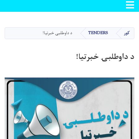
Toggle navigation
اصلي
منځپانګه
دانګل
کور
TENDERS
د داوطلبۍ خبرتیا!
د داوطلبۍ خبرتیا!