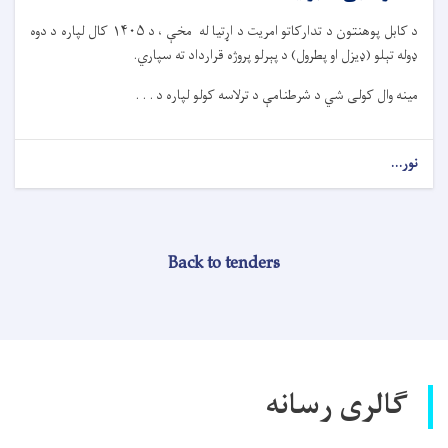
د کابل پوهنتون د تدارکاتو امریت د اړتیا له مخې ، د ۱۴۰۵ کال لپاره د دوه
ډوله تېلو (ډیزل او پطرول) د پېرلو پروژه قرارداد ته سپاري.
مینه وال کولی شي د شرطنامې د ترلاسه کولو لپاره د . . .
نور...
Back to tenders
گالری رسانه