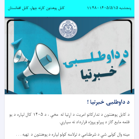
پنجشنبه ۱۴۰۵/۵/۱۵ - ۱۱:۴۸
کابل پوهنتون کارته چهارـ کابل افغانستان
د داوطلبۍ خبرتیا !
د کابل پوهنتون د تدارکاتو امریت د اړتیا له مخې ، د ۱۴۰۵ کال لپاره د یو
قلمه مایع ګاز د پېرلو پروژه قرارداد ته سپاري.
مینه وال کولی شي د شرطنامې د ترلاسه کولو لپاره د پوهنتون د تهیه . . .