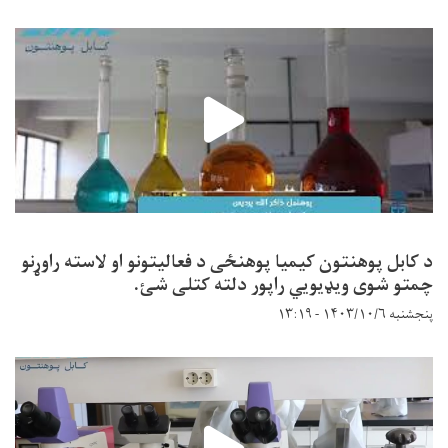
د کابل پوهنتون کیمیا پوهنځی د فعالیتونو او لاسته راوړنو
چمتو شوی ویډیویي راپور دلته کتلی شئ.
پنجشنبه ۱۴۰۳/۱۰/۶ - ۱۳:۱۹