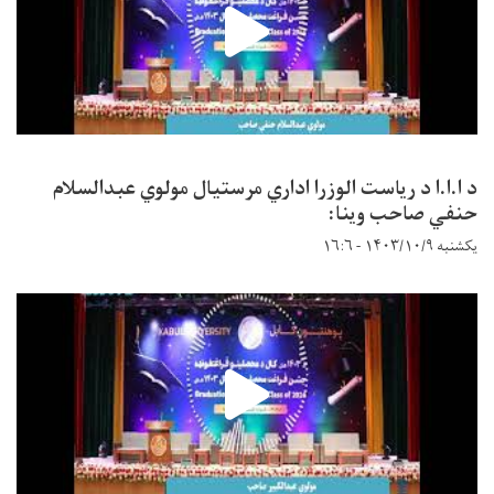
د ا.ا.ا د ریاست الوزرا اداري مرستیال مولوي عبدالسلام
حنفي صاحب وینا:
یکشنبه ۱۴۰۳/۱۰/۹ - ۱۶:۶