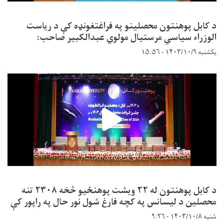
د کابل پوهنتون محصلینو په فراغتغونډه کې د ریاست
الوزراء سیاسي مرستیال مولوي عبدالکبیر صاحب:
یکشنبه ۱۴۰۳/۱۰/۹ - ۱۵:۵۶
د کابل پوهنتون له ۲۲ ویشت پوهنځیو څخه ۲۳۰۸ تنه
محصلین د لیسانس په کچه فارغ شول نور حال په راپور کې
شنبه ۱۴۰۳/۱۰/۸ - ۹:۲۶