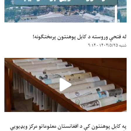
له فتحې وروسته د کابل پوهنتون پرمختګونه!
شنبه ۱۴۰۴/۵/۲۵ - ۹:۱۴
په کابل پوهنتون کې د افغانستان معلوماتو مرکز ویډیويي