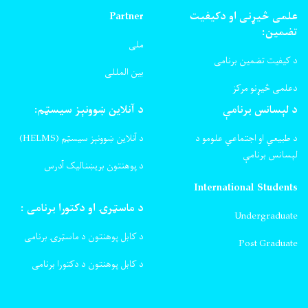
علمی څیړنی او دکیفیت
Partner
تضمین:
ملی
د کیفیت تضمین برنامی
بین المللی
دعلمی څیړنو مرکز
د لېسانس برنامې
د آنلاین ښوونېز سیسټم:
د طبیعي او اجتماعي علومو د
د آنلاین ښوونېز سیسټم (HELMS)
لېسانس برنامې
د پوهنتون بریښنالیک آدرس
International Students
د ماسټرۍ او دکتورا برنامی :
Undergraduate
د کابل پوهنتون د ماسټرۍ برنامی
Post Graduate
د کابل پوهنتون د دکتورا برنامی