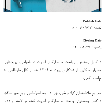
Publish Date
یکشنبه ۱۴۰۴/۷/۱۳ - ۱۲:۰
Closing Date
یکشنبه ۱۴۰۴/۸/۴ - ۱۲:۰
د کابل پوهنتون ریاست د تدارکاتو آمریت د نلدوانۍ، برېښنایي
وسایلو، ترکاڼۍ او فلزکارۍ پروژه د ۱۴۰۴ هـ ل کال داوطلبۍ ته
وړاندې کوي.
ټول وړ علاقمندان کولای شي، چې د اړوند اصولنامې او وړاندیز سافټ
د کابل پوهنتون ریاست له تدارکاتو آمریت څخه تر لاسه او ددې