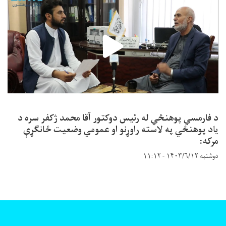
د فارمسي پوهنځي له رئیس دوکتور آقا محمد ژکفر سره د
یاد پوهنځي په لاسته راوړنو او عمومي وضعیت ځانګړې
مرکه:
دوشنبه ۱۴۰۳/۶/۱۲ - ۱۱:۱۲