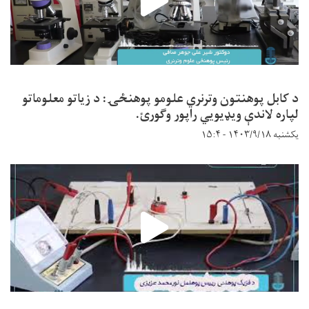
د کابل پوهنتون وترنري علومو پوهنځۍ: د زیاتو معلوماتو
لپاره لاندې ویډیويي راپور وګورئ.
یکشنبه ۱۴۰۳/۹/۱۸ - ۱۵:۴