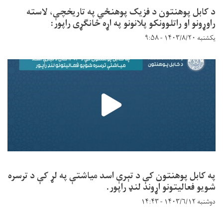
د کابل پوهنتون د فزیک پوهنځي په تاریخچې، لاسته
راوړونو او راتلوونکو پلانونو په اړه ځانګړی راپور:
یکشنبه ۱۴۰۳/۸/۲۰ - ۹:۵۸
په کابل پوهنتون کې د تېرې اسد میاشتې په لړ کې د ترسره
شویو فعالیتونو اړوند لنډ راپور.
دوشنبه ۱۴۰۳/۶/۱۲ - ۱۴:۴۳