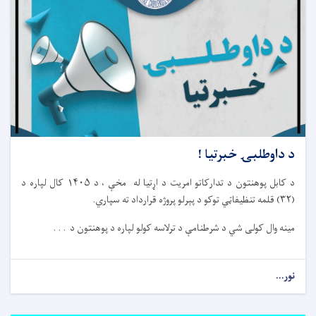
د داوطلبۍ خبرتیا !
د کابل پوهنتون د تدارکاتو امریت د اړتیا له مخې ، د ۱۴۰۵ کال لپاره د
(۳۲) قلمه تنظیفاټي توکو د پېرلو پروژه قرارداد ته سپاري.
مینه وال کولی شي د شرطنامې د ترلاسه کولو لپاره د پوهنتون د . . .
نور...