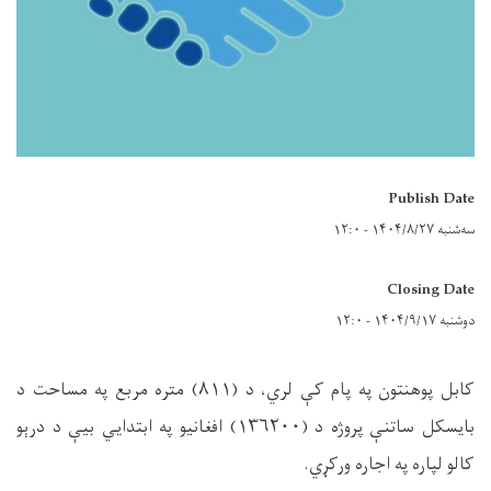
Publish Date
سه‌شنبه ۱۴۰۴/۸/۲۷ - ۱۲:۰
Closing Date
دوشنبه ۱۴۰۴/۹/۱۷ - ۱۲:۰
کابل پوهنتون په پام کې لري، د (۸۱۱) متره مربع په مساحت د
بایسکل ساتنې پروژه د (۱۳۶۲۰۰) افغانیو په ابتدایي بیې د درېو
کالو لپاره په اجاره ورکړي.