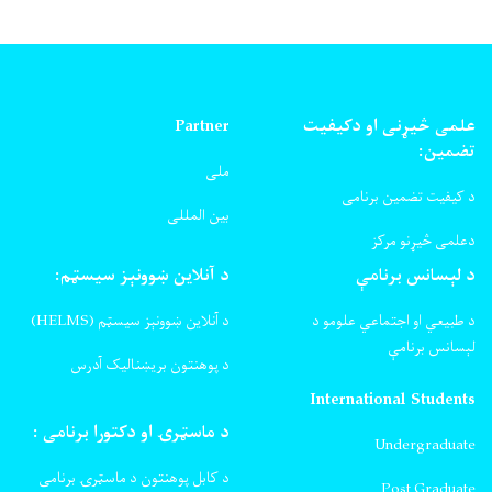
علمی څیړنی او دکیفیت
Partner
تضمین:
ملی
د کیفیت تضمین برنامی
بین المللی
دعلمی څیړنو مرکز
د لېسانس برنامې
د آنلاین ښوونېز سیسټم:
د طبیعي او اجتماعي علومو د
د آنلاین ښوونېز سیسټم (HELMS)
لېسانس برنامې
د پوهنتون بریښنالیک آدرس
International Students
د ماسټرۍ او دکتورا برنامی :
Undergraduate
د کابل پوهنتون د ماسټرۍ برنامی
Post Graduate