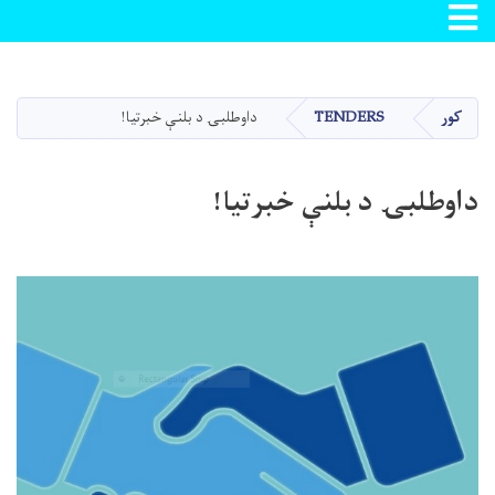
Toggle navigation
اصلي
منځپانګه
دانګل
کور
TENDERS
داوطلبۍ د بلنې خبرتیا!
داوطلبۍ د بلنې خبرتیا!