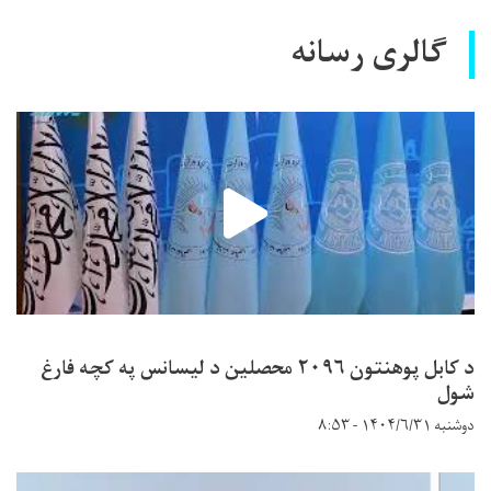
گالری رسانه
د کابل پوهنتون ۲۰۹۶ محصلین د لیسانس په کچه فارغ
شول
دوشنبه ۱۴۰۴/۶/۳۱ - ۸:۵۳