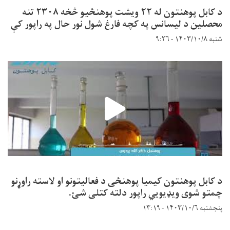
د کابل پوهنتون له ۲۲ ویشت پوهنځیو څخه ۲۳۰۸ تنه
محصلین د لیسانس په کچه فارغ شول نور حال په راپور کې
شنبه ۱۴۰۳/۱۰/۸ - ۹:۲۶
د کابل پوهنتون کیمیا پوهنځی د فعالیتونو او لاسته راوړنو
چمتو شوی ویډیویي راپور دلته کتلی شئ.
پنجشنبه ۱۴۰۳/۱۰/۶ - ۱۳:۱۹