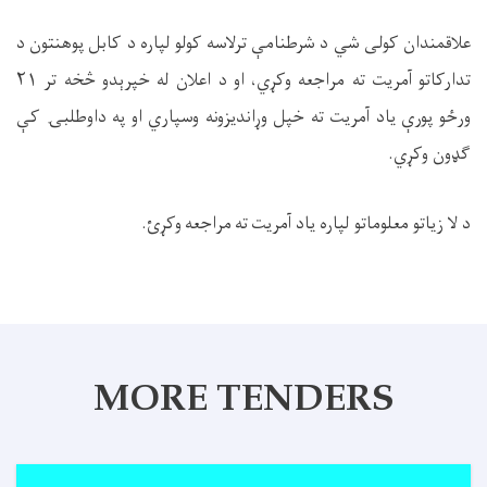
علاقمندان کولی شي د شرطنامې ترلاسه کولو لپاره د کابل پوهنتون د
تدارکاتو آمريت ته مراجعه وکړي، او د اعلان له خپرېدو څخه تر ۲۱
ورځو پورې ياد آمریت ته خپل وړاندیزونه وسپاري او په داوطلبۍ کې
ګډون وکړي.
د لا زیاتو معلوماتو لپاره ياد آمریت ته مراجعه وکړئ.
MORE TENDERS