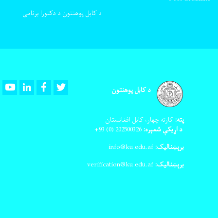
د کابل پوهنتون د دکتورا برنامی
Youtube
LinkedIn
Facebook
Twitter
د کابل پوهنتون
پته:
کارته چهار، کابل افغانستان
د اړیکې شمېره:
202500326
(0) 93+
برېښنالیک:
info@ku.edu.af
برېښنالیک:
verification@ku.edu.af