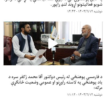
شویو فعالیتونو اړوند لنډ راپور.
دوشنبه ۱۴۰۳/۶/۱۲ - ۱۴:۴۳
د فارمسي پوهنځي له رئیس دوکتور آقا محمد ژکفر سره د
یاد پوهنځي په لاسته راوړنو او عمومي وضعیت ځانګړې
مرکه:
دوشنبه ۱۴۰۳/۶/۱۲ - ۱۱:۱۲