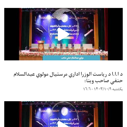
د ا.ا.ا د ریاست الوزرا اداري مرستیال مولوي عبدالسلام
حنفي صاحب وینا:
یکشنبه ۱۴۰۳/۱۰/۹ - ۱۶:۶