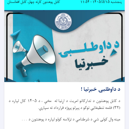
پنجشنبه ۱۴۰۵/۵/۱۵ - ۱۱:۵۴
کابل پوهنتون کارته چهارـ کابل افغانستان
د داوطلبۍ خبرتیا !
د کابل پوهنتون د تدارکاتو امریت د اړتیا له مخې ، د ۱۴۰۵ کال لپاره د
(۳۲) قلمه تنظیفاټي توکو د پېرلو پروژه قرارداد ته سپاري.
مینه وال کولی شي د شرطنامې د ترلاسه کولو لپاره د پوهنتون د . . .