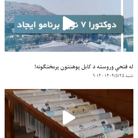
له فتحې وروسته د کابل پوهنتون پرمختګونه!
شنبه ۱۴۰۴/۵/۲۵ - ۹:۱۴