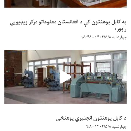
په کابل پوهنتون کې د افغانستان معلوماتو مرکز ویډیويي
راپور:
چهارشنبه ۱۴۰۴/۵/۸ - ۱۵:۴۸
د کابل پوهنتون انجنیري پوهنځی
چهارشنبه ۱۴۰۴/۵/۸ - ۹:۸