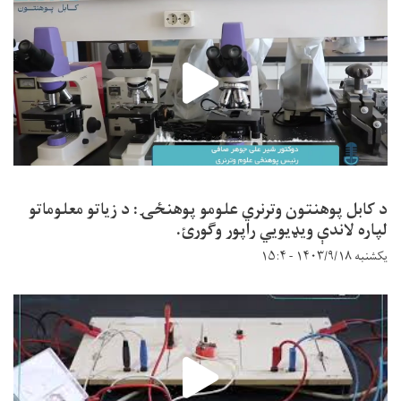
د کابل پوهنتون وترنري علومو پوهنځۍ: د زیاتو معلوماتو
لپاره لاندې ویډیويي راپور وګورئ.
یکشنبه ۱۴۰۳/۹/۱۸ - ۱۵:۴