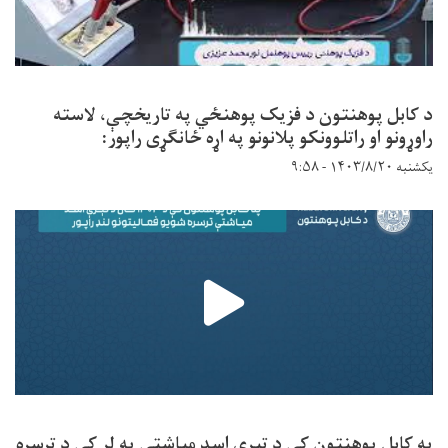
د کابل پوهنتون د فزیک پوهنځي په تاریخچې، لاسته
راوړونو او راتلوونکو پلانونو په اړه ځانګړی راپور:
یکشنبه ۱۴۰۳/۸/۲۰ - ۹:۵۸
په کابل پوهنتون کې د تېرې اسد میاشتې په لړ کې د ترسره