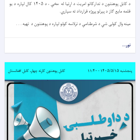
د کابل پوهنتون د تدارکاتو امریت د اړتیا له مخې ، د ۱۴۰۵ کال لپاره د یو
قلمه مایع ګاز د پېرلو پروژه قرارداد ته سپاري.
مینه وال کولی شي د شرطنامې د ترلاسه کولو لپاره د پوهنتون د تهیه . . .
نور...
پنجشنبه ۱۴۰۵/۵/۱۵ - ۱۱:۴۰
کابل پوهنتون کارته چهارـ کابل افغانستان