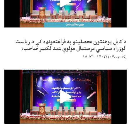
د کابل پوهنتون محصلینو په فراغتغونډه کې د ریاست
الوزراء سیاسي مرستیال مولوي عبدالکبیر صاحب:
یکشنبه ۱۴۰۳/۱۰/۹ - ۱۵:۵۶