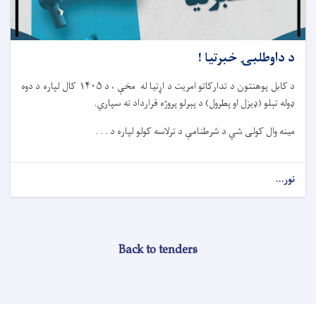
د داوطلبۍ خبرتیا !
د کابل پوهنتون د تدارکاتو امریت د اړتیا له مخې ، د ۱۴۰۵ کال لپاره د دوه
ډوله تېلو (ډیزل او پطرول) د پېرلو پروژه قرارداد ته سپاري.
مینه وال کولی شي د شرطنامې د ترلاسه کولو لپاره د . . .
نور...
Back to tenders