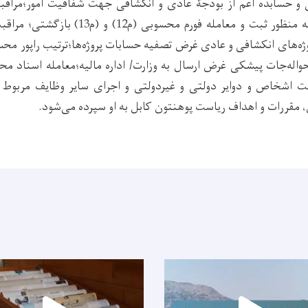
 و حسابده اعم از بودجۀ عادی و انكشافی جهت شفافیت امور؛مراقبت
محسوبی فورم (م10) به منظور ثبت و معامله فورم 
ه‌های انکشافی و عادی غرض تصفیه حسابات پروژه‌ها؛ترتیب راپور محس
له‌جات پیشکی غرض ارسال به وزارت/ اداره مالیه؛معامله اسناد مح
 اشخاص و دوایر دولتی و غیردولتی و اجرای سایر وظایف مربوط ب
، مقررات و اهداف ریاست پوهنتون کابل به او سپرده می‌شود.