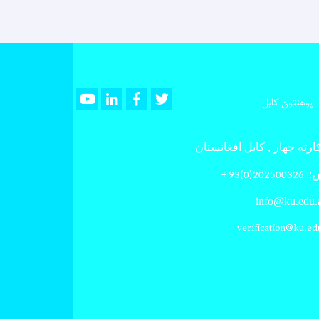
Youtube
LinkedIn
Facebook
Twitter
پوهنتون کابل
رته چهار , کابل افغانستان
س
:
202500326(0)93 +
info@ku.edu.