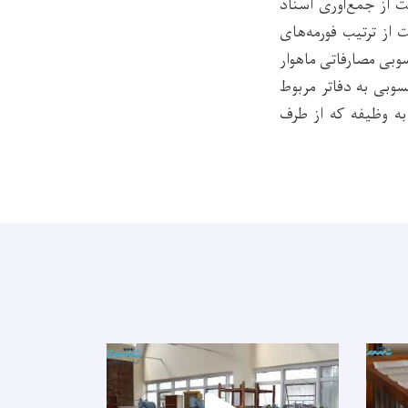
 از جمع‌آوری اسناد
محسوبی (م12) و (م13) بازگشتی؛ مراقبت از ترتیب فورمه‌های
وبی مصارفاتی ماهوار
سوبی به دفاتر مربوط
ه وظیفه که از طرف