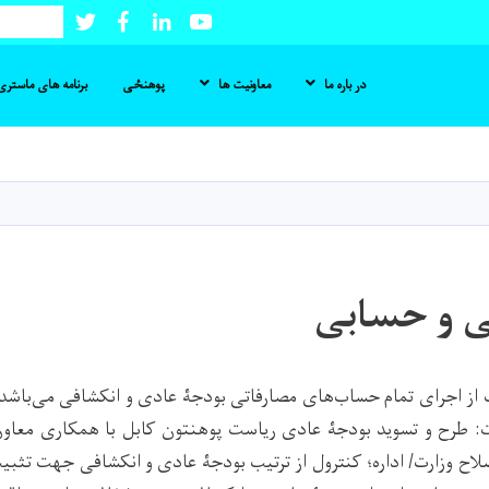
Twitter
Facebook
LinkedIn
Youtube
Search
در باره ما
معاونیت ها
پوهنځی
برنامه های ماستری 
Skip
to
main
content
ی و حسابی
از اجرای تمام حساب‌های مصارفاتی بودجۀ عادی و انکشافی می‌باشد
: طرح و تسوید بودجۀ عادی ریاست پوهنتون کابل با همکاری معاو
صلاح وزارت/ اداره؛ کنترول از ترتیب بودجۀ عادی و انکشافی جهت تثب