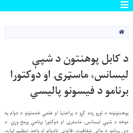
Toggle navigation
اصلي
منځپانګه
دانګل
کور
د کابل پوهنتون د شپې
لیسانس، ماسټرۍ او دوکتورا
برنامو د فیسونو پالیسي
پوهنتونونه د لوړو زده کړو د پراختیا او علمي خدمتونو د دوام په
موخه د شپې لیسانس، ماسترۍ او دوکتورا برنامې پرمخ وړي. د
دې برنامو د مالي شفافیت، قانوني تادیاتو او واحد تنظیم لپاره،