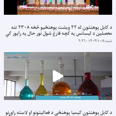
د کابل پوهنتون له ۲۲ ویشت پوهنځیو څخه ۲۳۰۸ تنه
محصلین د لیسانس په کچه فارغ شول نور حال په راپور کې
شنبه ۱۴۰۳/۱۰/۸ - ۹:۲۶
د کابل پوهنتون کیمیا پوهنځی د فعالیتونو او لاسته راوړنو