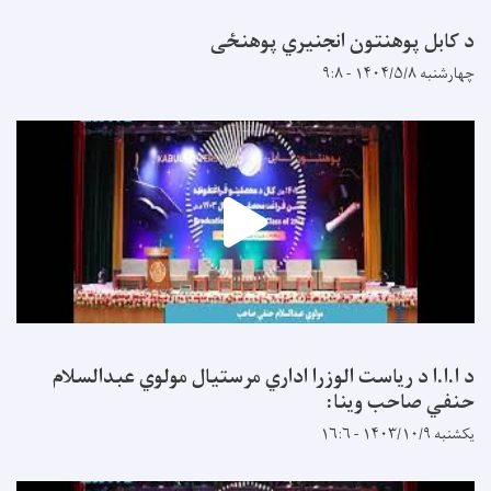
د کابل پوهنتون انجنیري پوهنځی
چهارشنبه ۱۴۰۴/۵/۸ - ۹:۸
د ا.ا.ا د ریاست الوزرا اداري مرستیال مولوي عبدالسلام
حنفي صاحب وینا:
یکشنبه ۱۴۰۳/۱۰/۹ - ۱۶:۶