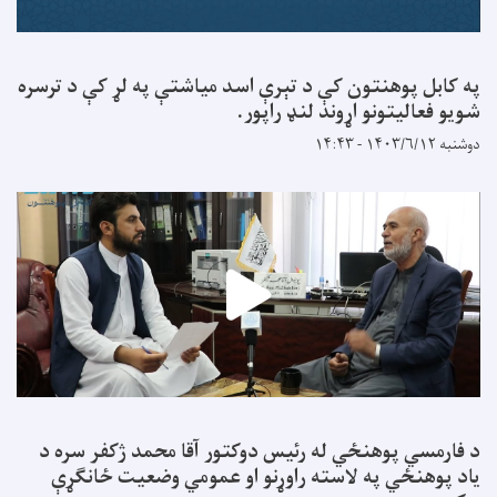
په کابل پوهنتون کې د تېرې اسد میاشتې په لړ کې د ترسره
شویو فعالیتونو اړوند لنډ راپور.
دوشنبه ۱۴۰۳/۶/۱۲ - ۱۴:۴۳
د فارمسي پوهنځي له رئیس دوکتور آقا محمد ژکفر سره د
یاد پوهنځي په لاسته راوړنو او عمومي وضعیت ځانګړې