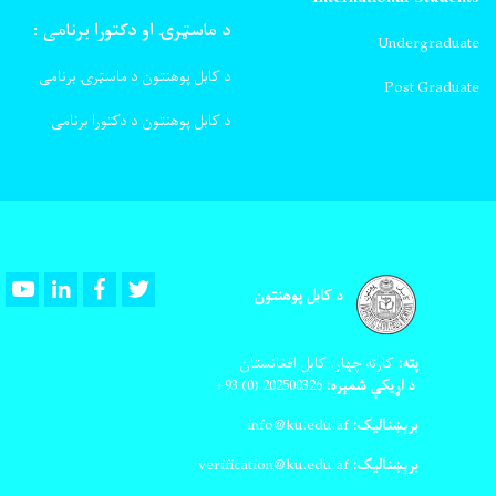
د ماسټرۍ او دکتورا برنامی :
Undergraduate
د کابل پوهنتون د ماسټرۍ برنامی
Post Graduate
د کابل پوهنتون د دکتورا برنامی
Youtube
LinkedIn
Facebook
Twitter
د کابل پوهنتون
پته:
کارته چهار، کابل افغانستان
د اړیکې شمېره:
202500326
(0) 93+
برېښنالیک:
info@ku.edu.af
برېښنالیک:
verification@ku.edu.af