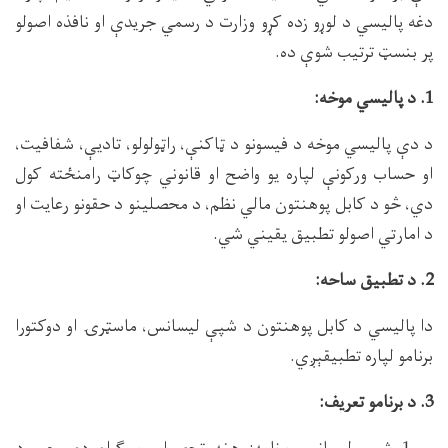
دغه پالیسي د لوړو زده کړو وزارت د رسمي جریدې او نافذه اصولو
پر بنسټ ترتیب شوې ده.
1. د پالیسي موخه:
د دې پالیسي موخه د فیسونو د ټاکنې، راټولولو، تادیې، شفافیت،
او حساب ورکونې لپاره یو واضح او قانوني چوکاټ رامنځته کول
دي، څو د کابل پوهنتون مالي نظم، د محصلینو د حقونو رعایت او
د امارتي اصولو تطبیق یقیني شي.
2. د تطبیق ساحه:
دا پالیسي د کابل پوهنتون د شپې لیسانس، ماسټرۍ او دوکتورا
برنامو لپاره تطبیقېږي.
3. د برنامو تعریف: