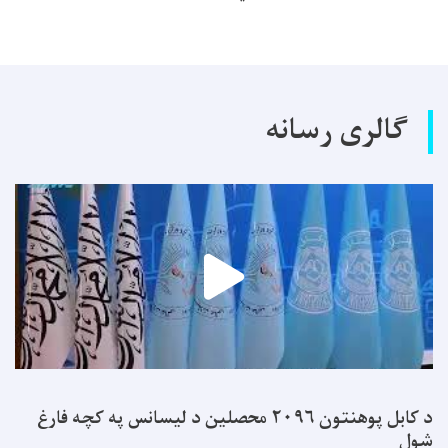
گالری رسانه
د کابل پوهنتون ۲۰۹۶ محصلین د لیسانس په کچه فارغ
شول