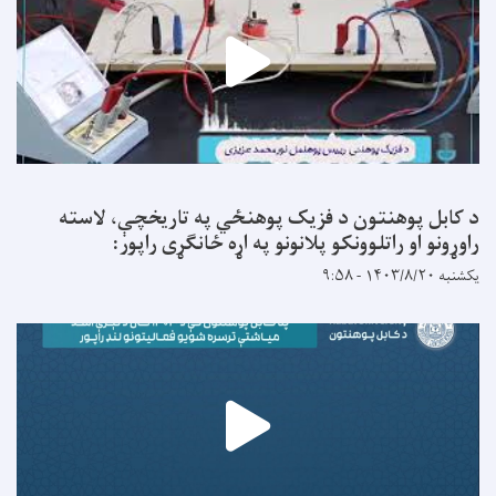
د کابل پوهنتون د فزیک پوهنځي په تاریخچې، لاسته
راوړونو او راتلوونکو پلانونو په اړه ځانګړی راپور:
یکشنبه ۱۴۰۳/۸/۲۰ - ۹:۵۸