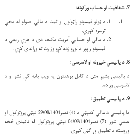
7. شفافیت او حساب ورکونه:
د ټولو فیسونو راټولول او ثبت د مالي اصولو له مخې
ترسره کېږي.
د مالي او حسابي آمریت مکلف دی د هرې ربعې د
فیسونو راپور د لوړو زده کړو وزارت ته وړاندې کړي.
8. د پالیسي خپرونه او لاسرسی:
د پالیسي بشپړ متن د کابل پوهنتون په ویب پاڼه کې نشر او د
لاسرسي وړ ده.
9. د پالیسي تطبیق:
دا پالیسي د مالي کمېټې د (4) نمبر29/08/1404 نېټې پروتوکول او
علمي شورا (7) نمبر04/09/1404 نېټې پروتوکول له تائیدي څخه
وروسته د تطبیق وړ ګڼل کیږي.