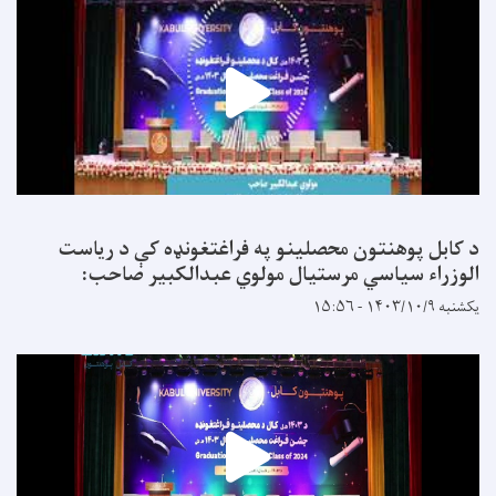
د کابل پوهنتون محصلینو په فراغتغونډه کې د ریاست
الوزراء سیاسي مرستیال مولوي عبدالکبیر صاحب:
یکشنبه ۱۴۰۳/۱۰/۹ - ۱۵:۵۶