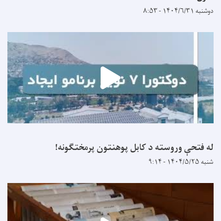
دوشنبه ۱۴۰۴/۶/۳۱ - ۸:۵۳
له فتحې وروسته د کابل پوهنتون پرمختګونه!
شنبه ۱۴۰۴/۵/۲۵ - ۹:۱۴