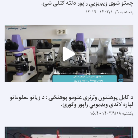
چمتو شوی ویډیویي راپور دلته کتلی شئ.
پنجشنبه ۱۴۰۳/۱۰/۶ - ۱۳:۱۹
د کابل پوهنتون وترنري علومو پوهنځۍ: د زیاتو معلوماتو
لپاره لاندې ویډیويي راپور وګورئ.
یکشنبه ۱۴۰۳/۹/۱۸ - ۱۵:۴