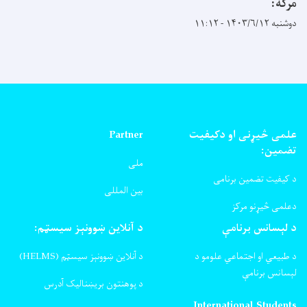
مرکه:
دوشنبه ۱۴۰۳/۶/۱۲ - ۱۱:۱۲
علمی څیړنی او دکیفیت
Partner
تضمین:
ملی
د کیفیت تضمین برنامی
بین المللی
دعلمی څیړنو مرکز
د لېسانس برنامې
د آنلاین ښوونېز سیسټم:
د طبیعي او اجتماعي علومو د
د آنلاین ښوونېز سیسټم (HELMS)
لېسانس برنامې
د پوهنتون بریښنالیک آدرس
International Students