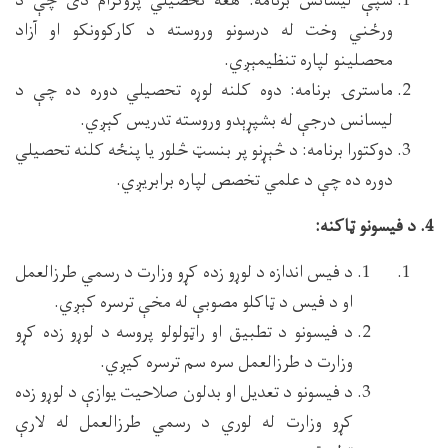
شپې لیسانس برنامه: هغه تحصیلي پروګرام دی چې د
ورځني وخت له درسونو وروسته د کارکوونکو او آزاد
محصلینو لپاره تنظیمېږي.
ماسترۍ برنامه: دوه کلنه لوړه تحصیلي دوره ده چې د
لیسانس درجې له بشپړېدو وروسته تدریس کېږي.
دوکتورا برنامه: د څېړنو پر بنسټ څلور یا پنځه کلنه تحصیلي
دوره ده چې د علمي تخصص لپاره برابریږي.
4. د فیسونو ټاکنه:
د فیس اندازه د لوړو زده کړو وزارت د رسمي طرزالعمل
او د فیس د ټاکلو مصوبې له مخې ترسره کېږي.
د فیسونو د تطبیق او راټولولو پروسه د لوړو زده کړو
وزارت د طرزالعمل سره سم ترسره کیږي.
د فیسونو د تعدیل او بدلون صلاحیت یوازې د لوړو زده
کړو وزارت له لوري د رسمي طرزالعمل له لارې