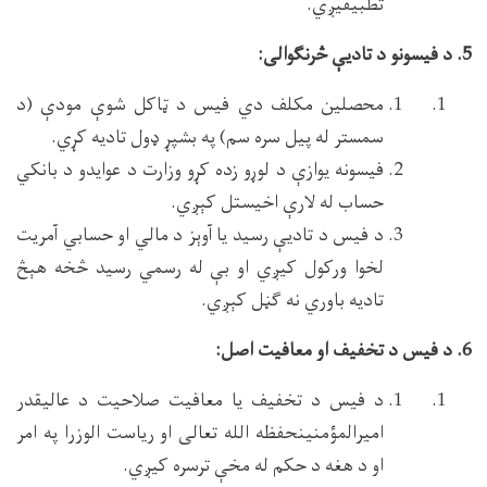
تطبیقیږي.
5. د فیسونو د تادیې څرنګوالی:
محصلین مکلف دي فیس د ټاکل شوې مودې (د
سمستر له پیل سره سم) په بشپړ ډول تادیه کړي.
فیسونه یوازې د لوړو زده کړو وزارت د عوایدو د بانکي
حساب له لارې اخیستل کېږي.
د فیس د تادیې رسید یا آوېز د مالي او حسابي آمریت
لخوا ورکول کیږي او بې له رسمي رسید څخه هېڅ
تادیه باوري نه ګڼل کېږي.
6. د فیس د تخفیف او معافیت اصل:
د فیس د تخفیف یا معافیت صلاحیت د عالیقدر
امیرالمؤمنینحفظه الله تعالی او ریاست الوزرا په امر
او د هغه د حکم له مخې ترسره کیږي.