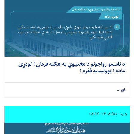
د ناسمو رواجونو د مخنیوي په هکله فرمان ! لومړۍ
ماده ! یوولسمه فقره !
نور...
شنبه ۱۴۰۵/۵/۱۰ - ۱۵:۳۷