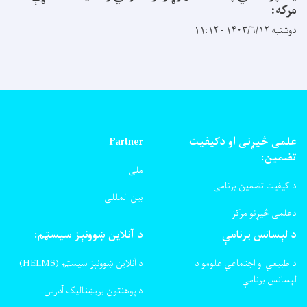
مرکه:
دوشنبه ۱۴۰۳/۶/۱۲ - ۱۱:۱۲
علمی څیړنی او دکیفیت
Partner
تضمین:
ملی
د کیفیت تضمین برنامی
بین المللی
دعلمی څیړنو مرکز
د لېسانس برنامې
د آنلاین ښوونېز سیسټم:
د طبیعي او اجتماعي علومو د
د آنلاین ښوونېز سیسټم (HELMS)
لېسانس برنامې
د پوهنتون بریښنالیک آدرس