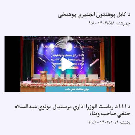
د کابل پوهنتون انجنیري پوهنځی
چهارشنبه ۱۴۰۴/۵/۸ - ۹:۸
د ا.ا.ا د ریاست الوزرا اداري مرستیال مولوي عبدالسلام
حنفي صاحب وینا:
یکشنبه ۱۴۰۳/۱۰/۹ - ۱۶:۶