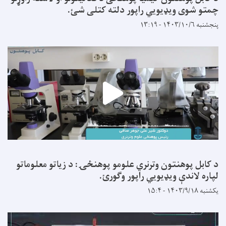
چمتو شوی ویډیویي راپور دلته کتلی شئ.
پنجشنبه ۱۴۰۳/۱۰/۶ - ۱۳:۱۹
د کابل پوهنتون وترنري علومو پوهنځۍ: د زیاتو معلوماتو
لپاره لاندې ویډیويي راپور وګورئ.
یکشنبه ۱۴۰۳/۹/۱۸ - ۱۵:۴