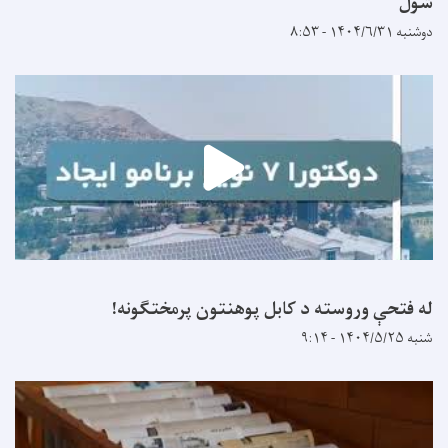
شول
دوشنبه ۱۴۰۴/۶/۳۱ - ۸:۵۳
له فتحې وروسته د کابل پوهنتون پرمختګونه!
شنبه ۱۴۰۴/۵/۲۵ - ۹:۱۴