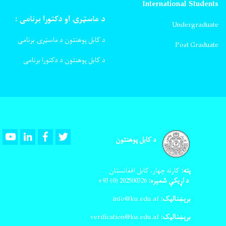
International Students
د ماسټرۍ او دکتورا برنامی :
Undergraduate
د کابل پوهنتون د ماسټرۍ برنامی
Post Graduate
د کابل پوهنتون د دکتورا برنامی
Youtube
LinkedIn
Facebook
Twitter
د کابل پوهنتون
پته:
کارته چهار، کابل افغانستان
د اړیکې شمېره:
202500326
(0) 93+
برېښنالیک:
info@ku.edu.af
برېښنالیک:
verification@ku.edu.af