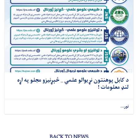
د کابل پوهنتون نړیوالو علمي _ څېړنیزو مجلو په اړه
لنډ معلومات !
نور...
BACK TO NEWS