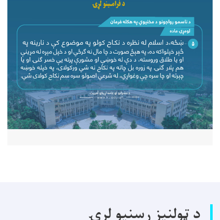
د ټولنیز رسنیو لړۍ