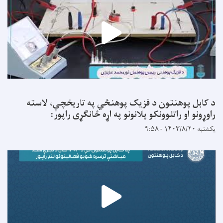
د کابل پوهنتون د فزیک پوهنځي په تاریخچې، لاسته
راوړونو او راتلوونکو پلانونو په اړه ځانګړی راپور:
یکشنبه ۱۴۰۳/۸/۲۰ - ۹:۵۸