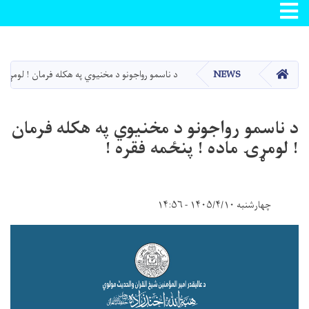
Toggle navigation
اصلي
منځپانګه
دانګل
کور
NEWS
د ناسمو رواجونو د مخنیوي په هکله فرمان ! لومړۍ م
د ناسمو رواجونو د مخنیوي په هکله فرمان
! لومړۍ ماده ! پنځمه فقره !
چهارشنبه ۱۴۰۵/۴/۱۰ - ۱۴:۵۶