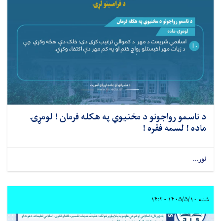
د ناسمو رواجونو د مخنیوي په هکله فرمان ! لومړۍ
ماده ! لسمه فقره !
نور...
شنبه ۱۴۰۵/۵/۱۰ - ۱۴:۲