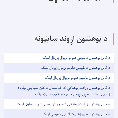
د پوهنتون اړوند سایټونه
د کابل پوهنتون د شرعي علومو نړیوال ژورنال لېنک
د کابل پوهنتون د طبیعي علومو نړیوال ژورنال لېنک
د کابل پوهنتون ټولنیزو علومو نړیوال ژورنال لینک
د کابل پوهنتون زراعت پوهنځي (د افغانستان د ځان بسیاینې لپاره د
زرغون انقلاب لومړي نړیوال کانفرانس) وېب سایټ لېنک
د کابل پوهنتون زراعت پوهنځي د علم و فن مجلې د وېب سایټ لېنک
د کابل پوهنتون د بریښنالیک آدرس لاسرسي لینک