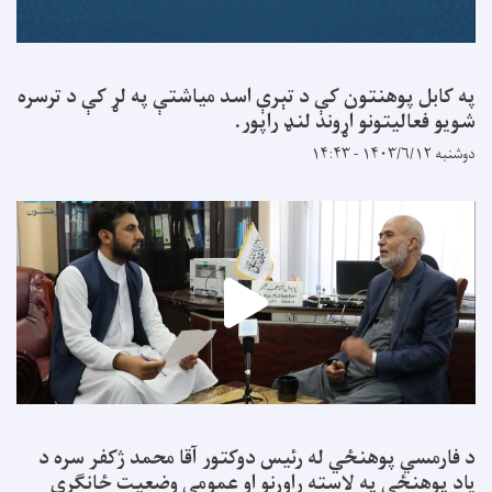
په کابل پوهنتون کې د تېرې اسد میاشتې په لړ کې د ترسره
شویو فعالیتونو اړوند لنډ راپور.
دوشنبه ۱۴۰۳/۶/۱۲ - ۱۴:۴۳
د فارمسي پوهنځي له رئیس دوکتور آقا محمد ژکفر سره د
یاد پوهنځي په لاسته راوړنو او عمومي وضعیت ځانګړې