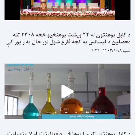
د کابل پوهنتون له ۲۲ ویشت پوهنځیو څخه ۲۳۰۸ تنه
محصلین د لیسانس په کچه فارغ شول نور حال په راپور کې
شنبه ۱۴۰۳/۱۰/۸ - ۹:۲۶
د کابل پوهنتون کیمیا پوهنځی د فعالیتونو او لاسته راوړنو