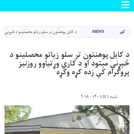
Toggle navigation
اصلي
منځپانګه
دانګل
کور
NEWS
د کابل پوهنتون تر سلو زیاتو محصلینو د څېړنې مېتود
د کابل پوهنتون تر سلو زیاتو محصلینو د
څېړنې مېتود او د کاري وړتیاوو روزنیز
پروګرام کې زده کړه وکړه
شنبه ۱۴۰۱/۵/۱ - ۹:۱۸