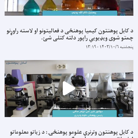
د کابل پوهنتون کیمیا پوهنځی د فعالیتونو او لاسته راوړنو
چمتو شوی ویډیویي راپور دلته کتلی شئ.
پنجشنبه ۱۴۰۳/۱۰/۶ - ۱۳:۱۹
د کابل پوهنتون وترنري علومو پوهنځۍ: د زیاتو معلوماتو