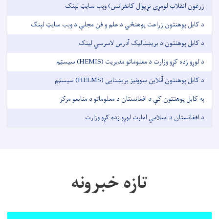
زرغون انقلاب لومړي نړیوال کانفرانس) وېب سایټ لېنک
د کابل پوهنتون زراعت پوهنځي د علم و فن مجلې د وېب سایټ لېنک
د کابل پوهنتون د بریښنالیک آدرس لاسرسي لینک
د لوړو زده کړو وزارت د معلوماتو مدیریت (HEMIS) سیسټم
د کابل پوهنتون آنلاین ښوونيز بریښنایی (HELMS) سیسټم
په کابل پوهنتون کې د افغانستان د معلوماتو د منابعو مرکز
د افغانستان د اسلامي امارت لوړو زده کړو وزارت
تازه خبرونه