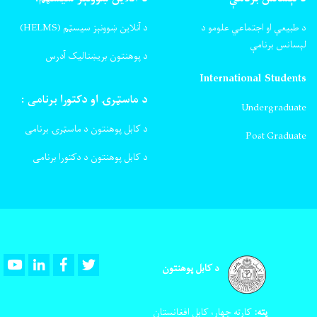
د طبیعي او اجتماعي علومو د
د آنلاین ښوونېز سیسټم (HELMS)
لېسانس برنامې
د پوهنتون بریښنالیک آدرس
International Students
د ماسټرۍ او دکتورا برنامی :
Undergraduate
د کابل پوهنتون د ماسټرۍ برنامی
Post Graduate
د کابل پوهنتون د دکتورا برنامی
Youtube
LinkedIn
Facebook
Twitter
د کابل پوهنتون
پته:
کارته چهار، کابل افغانستان