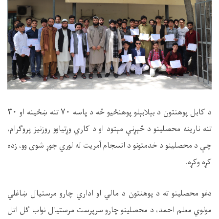
د کابل پوهنتون د بېلابېلو پوهنځیو څه د پاسه ۷۰ تنه ښځینه او ۳۰
تنه نارینه محصلینو د څېړنې مېتود او د کاري وړتیاوو روزنیز پروګرام،
چې د محصلینو د خدمتونو د انسجام آمریت له لوري جوړ شوی وو، زده
کړه وکړه.
دغو محصلینو ته د پوهنتون د مالي او اداري چارو مرستیال ښاغلي
مولوي معلم احمد، د محصلینو چارو سرپرست مرستیال نواب ګل اتل