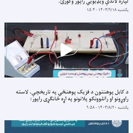
لپاره لاندې ویډیويي راپور وګورئ.
یکشنبه ۱۴۰۳/۹/۱۸ - ۱۵:۴
د کابل پوهنتون د فزیک پوهنځي په تاریخچې، لاسته
راوړونو او راتلوونکو پلانونو په اړه ځانګړی راپور:
یکشنبه ۱۴۰۳/۸/۲۰ - ۹:۵۸