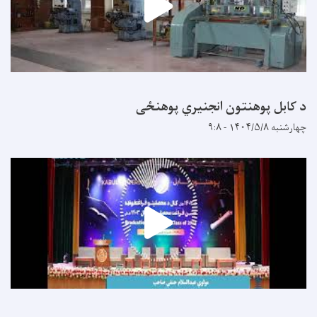
د کابل پوهنتون انجنیري پوهنځی
چهارشنبه ۱۴۰۴/۵/۸ - ۹:۸