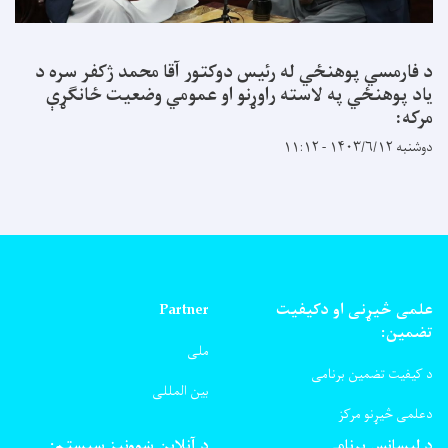
د فارمسي پوهنځي له رئیس دوکتور آقا محمد ژکفر سره د
یاد پوهنځي په لاسته راوړنو او عمومي وضعیت ځانګړې
مرکه:
دوشنبه ۱۴۰۳/۶/۱۲ - ۱۱:۱۲
علمی څیړنی او دکیفیت
Partner
تضمین:
ملی
د کیفیت تضمین برنامی
بین المللی
دعلمی څیړنو مرکز
د لېسانس برنامې
د آنلاین ښوونېز سیسټم: