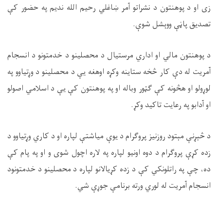
زی او د پوهنتون د نشراتو آمر ښاغلي رحیم الله ندیم په حضور کې
تصدیق پاڼې ووېشل شوې.
د پوهنتون مالي او اداري مرستیال د محصلینو د خدمتونو د انسجام
آمریت له دې کار څخه ستاینه وکړه اوهغه یې د محصلینو د وړتیاوو په
لوړولو او هڅونه کې ګټور وباله او په پوهنتون کې یې د اسلامي اصولو
او آدابو په رعایت تاکید وکړ.
د څېړنې مېتود روزنیز پروګرام د یوې میاشتې لپاره او د کاري وړتیاوو د
زده کړې پروګرام د دوه اونیو لپاره په لاره اچول شوی و او په پام کې
ده، چې په راتلونکي کې د زده کړیالانو لپاره د محصلینو د خدمتونود
انسجام آمریت له لوري ورته برنامې جوړې شي.