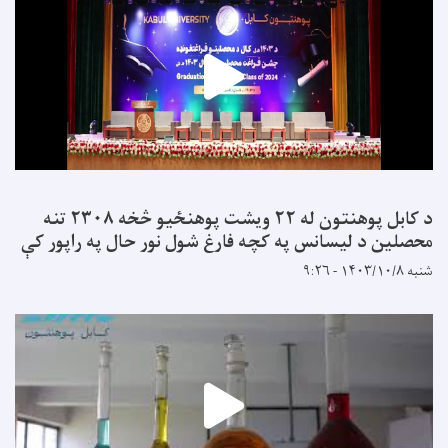
د کابل پوهنتون له ۲۲ ویشت پوهنځیو څخه ۲۳۰۸ تنه
محصلین د لیسانس په کچه فارغ شول نور حال په راپور کې
شنبه ۱۴۰۳/۱۰/۸ - ۹:۲۶