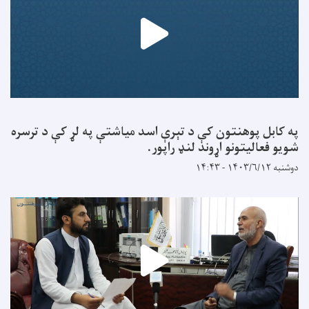
په کابل پوهنتون کې د تېرې اسد میاشتې په لړ کې د ترسره
شویو فعالیتونو اړوند لنډ راپور.
دوشنبه ۱۴۰۳/۶/۱۲ - ۱۴:۴۳