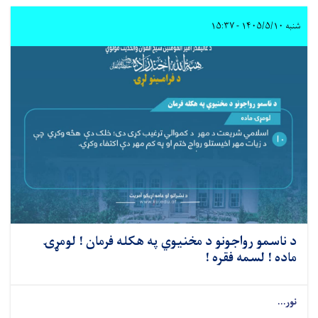
شنبه ۱۴۰۵/۵/۱۰ - ۱۵:۳۷
د ناسمو رواجونو د مخنیوي په هکله فرمان ! لومړۍ
ماده ! لسمه فقره !
نور...