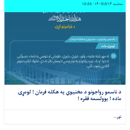
سه‌شنبه ۱۴۰۵/۵/۱۳ - ۱۵:۵۵
د ناسمو رواجونو د مخنیوي په هکله فرمان ! لومړۍ
ماده ! یوولسمه فقره !
نور...