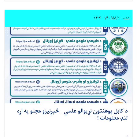
شنبه ۱۴۰۵/۵/۱۰ - ۱۴:۲
د کابل پوهنتون نړیوالو علمي _ څېړنیزو مجلو په اړه
لنډ معلومات !