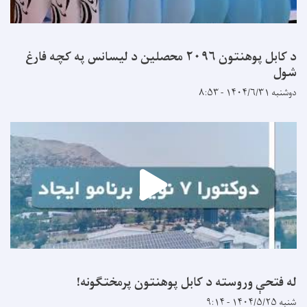
د کابل پوهنتون ۲۰۹۶ محصلین د لیسانس په کچه فارغ
شول
دوشنبه ۱۴۰۴/۶/۳۱ - ۸:۵۳
له فتحې وروسته د کابل پوهنتون پرمختګونه!
شنبه ۱۴۰۴/۵/۲۵ - ۹:۱۴