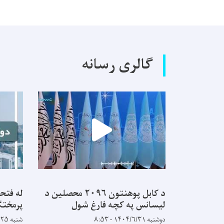
گالری رسانه
د کابل پوهنتون ۲۰۹۶ محصلین د
له فتح
لیسانس په کچه فارغ شول
پرمختګ
دوشنبه ۱۴۰۴/۶/۳۱ - ۸:۵۳
شنبه ۱۴۰۴/۵/۲۵ - ۹:۱۴