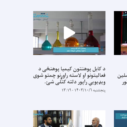
د کابل پوهنتون کیمیا پوهنځی د
نه محصلین
فعالیتونو او لاسته راوړنو چمتو شوی
ور
ویډیویي راپور دلته کتلی شئ.
پنجشنبه ۱۴۰۳/۱۰/۶ - ۱۳:۱۹