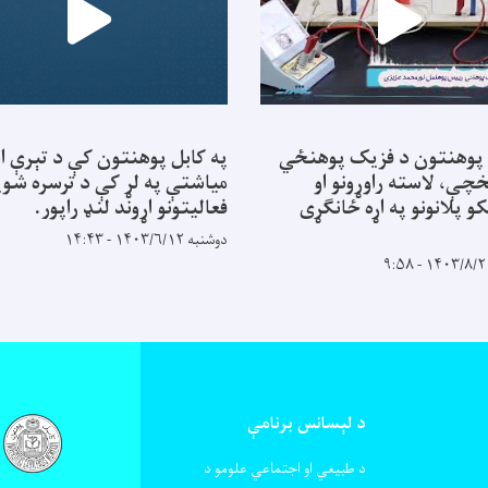
 پوهنتون د فزیک پوهنځي
په کابل پوهنتون کې د تېرې ا
خچې، لاسته راوړونو او
میاشتې په لړ کې د ترسره شوی
کو پلانونو په اړه ځانګړی
فعالیتونو اړوند لنډ راپور.
دوشنبه ۱۴۰۳/۶/۱۲ - ۱۴:۴۳
د لېسانس برنامې
د طبیعي او اجتماعي علومو د