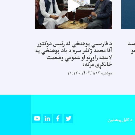
سد
د فارمسي پوهنځي له رئیس دوکتور
و
آقا محمد ژکفر سره د یاد پوهنځي په
لاسته راوړنو او عمومي وضعیت
ځانګړې مرکه:
دوشنبه ۱۴۰۳/۶/۱۲ - ۱۱:۱۲
Youtube
LinkedIn
Facebook
Twitter
د کابل پوهنتون