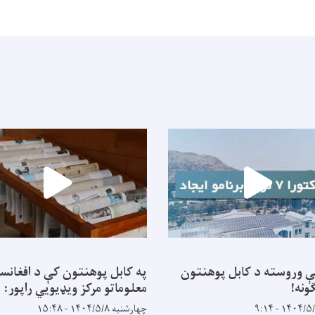
ې وروسته د کابل پوهنتون
په کابل پوهنتون کې د افغانس
ونه!
معلوماتو مرکز ویډیويي راپور:
چهارشنبه ۱۴۰۴/۵/۸ - ۱۵:۴۸