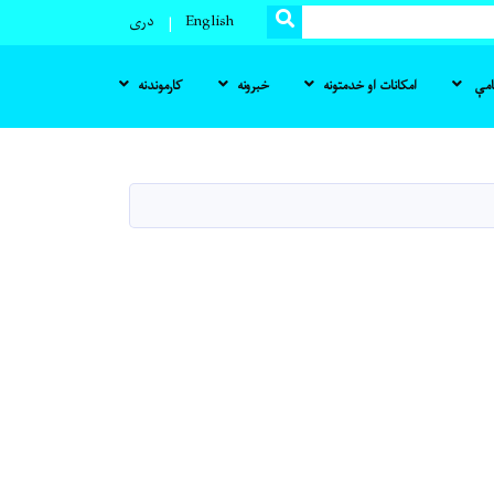
SEARCH
English
دری
نامې
امکانات او خدمتونه
خبرونه
کارموندنه