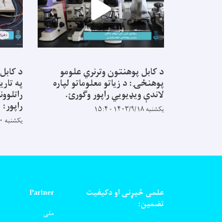
د کابل پوهنتون وترنري علومو
د کابل
پوهنځۍ: د زیاتو معلوماتو لپاره
په تاری
لاندې ویډیويي راپور وګورئ.
راتلوون
راپور:
یکشنبه ۱۴۰۳/۹/۱۸ - ۱۵:۴
یکشنبه ۱۴۰۳/۸/۲۰ - ۹:۵۸
علمی څیړنی او دکیفیت
Partner
تضمین:
ملی