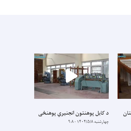
تان
د کابل پوهنتون انجنیري پوهنځی
چهارشنبه ۱۴۰۴/۵/۸ - ۹:۸