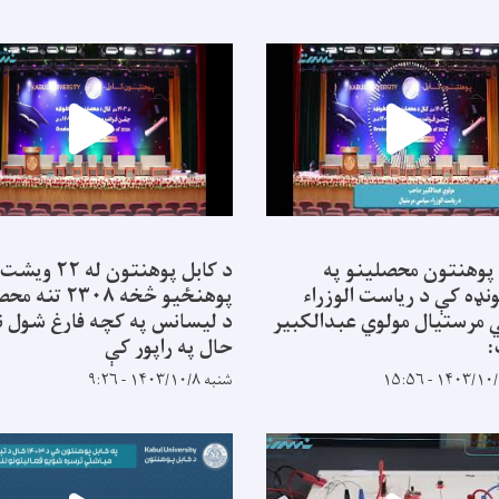
 پوهنتون محصلینو په
د کابل پوهنتون له ۲۲ ویشت
نډه کې د ریاست الوزراء
پوهنځیو څخه ۲۳۰۸ ت
مرستیال مولوي عبدالکبیر
د لیسانس په کچه فارغ شول ن
حال په راپور کې
شنبه ۱۴۰۳/۱۰/۸ - ۹:۲۶