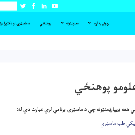
Twitter
Facebook
LinkedIn
Youtube
لټون
زمونږ په اړه
معاونیتونه
پوهنځي
د ماسټرۍ او دکتورا بر
اصلي
منځپانګه
دانګل
علومو پوهنځي
ي هغه ډیپارټمنټونه چې د ماسټرۍ برنامې لري عبارت دي له:
نیکي طب ماسټري