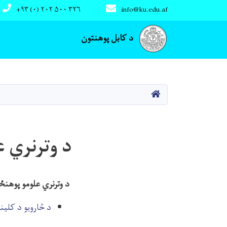
+۹۳ (۰) ۲۰۲ ۵۰۰ ۳۲۶
info@ku.edu.af
Main navigation
د کابل پوهنتون
کور
د وترنري 
د وترنري علومو پوهنځ
د څارویو د کلی