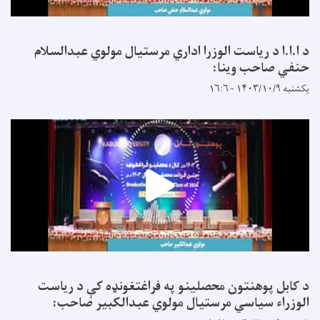
د ا.ا.ا د ریاست الوزرا اداري مرستیال مولوي عبدالسلام
حنفي صاحب وینا:
یکشنبه ۱۴۰۳/۱۰/۹ - ۱۶:۶
د کابل پوهنتون محصلینو په فراغتغونډه کې د ریاست
الوزراء سیاسي مرستیال مولوي عبدالکبیر صاحب: