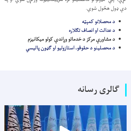
دې ډول هڅول شوي.
د محصلانو کمېټه
د عدالت او انصاف تګلاره
د مشاورې مرکز د خدماتو وړاندې کولو میکانیزم
د محصلینو د حقوقو، استازولیو او ګډون پالیسي
گالری رسانه