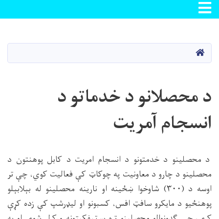
Toggle navigation
اصلي
منځپانګه
دانګل
کور
د محصلانو د خدماتو د
انسجام آمریت
د محصلینو د خدمتونو د انسجام امریت د کابل پوهنتون د
محصلینو د چارو د معاونيت په چوکاټ کې فعاليت کوي، چې تر
اوسه د (۳۰۰) شاوخوا ښځینه او نارینه محصلینو له بېلابېلو
پوهنځيو د مايکرو سافټ افس، کسبونو او لیډرشپ کې زده کړې
کړې، چې ګډونوالو محصلینو تره سرټيفکيټونه ورکړل شوي او په