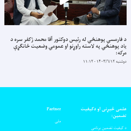
د فارمسي پوهنځي له رئیس دوکتور آقا محمد ژکفر سره د
یاد پوهنځي په لاسته راوړنو او عمومي وضعیت ځانګړې
مرکه:
دوشنبه ۱۴۰۳/۶/۱۲ - ۱۱:۱۲
علمی څیړنی او دکیفیت
Partner
تضمین:
ملی
د کیفیت تضمین برنامی