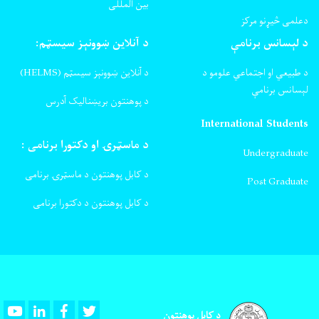
بین المللی
دعلمی څیړنو مرکز
د لېسانس برنامې
د آنلاین ښوونېز سیسټم:
د طبیعي او اجتماعي علومو د
د آنلاین ښوونېز سیسټم (HELMS)
لېسانس برنامې
د پوهنتون بریښنالیک آدرس
International Students
د ماسټرۍ او دکتورا برنامی :
Undergraduate
د کابل پوهنتون د ماسټرۍ برنامی
Post Graduate
د کابل پوهنتون د دکتورا برنامی
Youtube
LinkedIn
Facebook
Twitter
د کابل پوهنتون