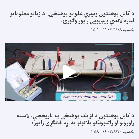
د کابل پوهنتون وترنري علومو پوهنځۍ: د زیاتو معلوماتو
لپاره لاندې ویډیويي راپور وګورئ.
یکشنبه ۱۴۰۳/۹/۱۸ - ۱۵:۴
د کابل پوهنتون د فزیک پوهنځي په تاریخچې، لاسته
راوړونو او راتلوونکو پلانونو په اړه ځانګړی راپور:
یکشنبه ۱۴۰۳/۸/۲۰ - ۹:۵۸