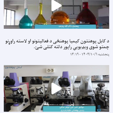
د کابل پوهنتون کیمیا پوهنځی د فعالیتونو او لاسته راوړنو
چمتو شوی ویډیویي راپور دلته کتلی شئ.
پنجشنبه ۱۴۰۳/۱۰/۶ - ۱۳:۱۹