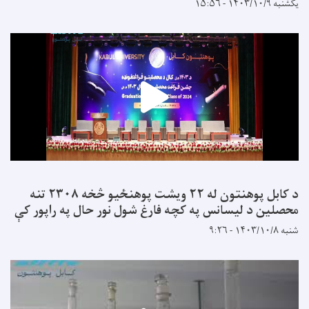
یکشنبه ۱۴۰۳/۱۰/۹ - ۱۵:۵۶
د کابل پوهنتون له ۲۲ ویشت پوهنځیو څخه ۲۳۰۸ تنه
محصلین د لیسانس په کچه فارغ شول نور حال په راپور کې
شنبه ۱۴۰۳/۱۰/۸ - ۹:۲۶