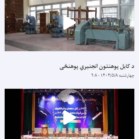
د کابل پوهنتون انجنیري پوهنځی
چهارشنبه ۱۴۰۴/۵/۸ - ۹:۸