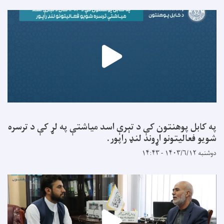
په کابل پوهنتون کې د تېرې اسد میاشتې په لړ کې د ترسره
شویو فعالیتونو اړوند لنډ راپور.
دوشنبه ۱۴۰۳/۶/۱۲ - ۱۴:۴۳