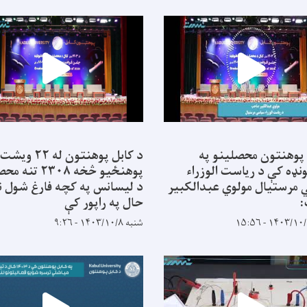
 پوهنتون محصلینو په
د کابل پوهنتون له ۲۲ ویشت
نډه کې د ریاست الوزراء
پوهنځیو څخه ۲۳۰۸ ت
مرستیال مولوي عبدالکبیر
د لیسانس په کچه فارغ شول ن
حال په راپور کې
شنبه ۱۴۰۳/۱۰/۸ - ۹:۲۶