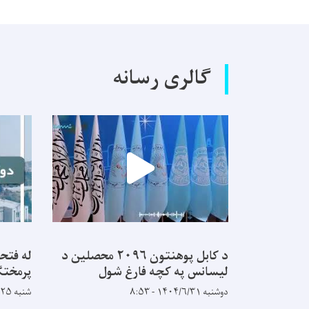
گالری رسانه
د کابل پوهنتون ۲۰۹۶ محصلین د
له فتح
لیسانس په کچه فارغ شول
پرمختګ
دوشنبه ۱۴۰۴/۶/۳۱ - ۸:۵۳
شنبه ۱۴۰۴/۵/۲۵ - ۹:۱۴