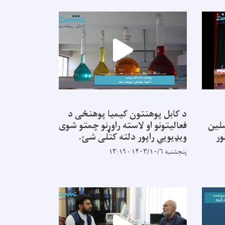
د کابل پوهنتون کیمیا پوهنځی د
نه محصلین
فعالیتونو او لاسته راوړنو چمتو شوی
ور
ویډیویي راپور دلته کتلی شئ.
پنجشنبه ۱۴۰۳/۱۰/۶ - ۱۳:۱۹