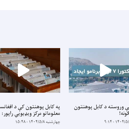
ې وروسته د کابل پوهنتون
په کابل پوهنتون کې د افغانس
ونه!
معلوماتو مرکز ویډیويي راپور:
چهارشنبه ۱۴۰۴/۵/۸ - ۱۵:۴۸