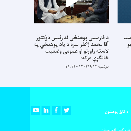
سد
د فارمسي پوهنځي له رئیس دوکتور
و
آقا محمد ژکفر سره د یاد پوهنځي په
لاسته راوړنو او عمومي وضعیت
ځانګړې مرکه:
دوشنبه ۱۴۰۳/۶/۱۲ - ۱۱:۱۲
Youtube
LinkedIn
Facebook
Twitter
د کابل پوهنتون
ار، کابل افغانستان