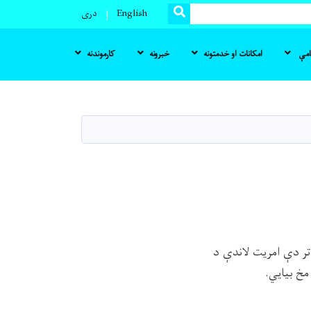
SEARCH
English
دری
نامې
امکانات او خدمتونه
خبرونه
کارموندنه
روي. تر دې امريت لاندې د
مخ بيايي.