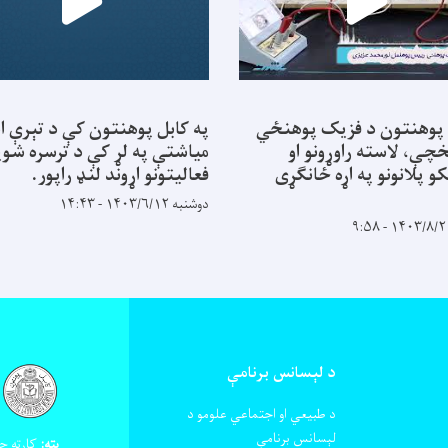
 پوهنتون د فزیک پوهنځي
په کابل پوهنتون کې د تېرې ا
خچې، لاسته راوړونو او
میاشتې په لړ کې د ترسره شوی
کو پلانونو په اړه ځانګړی
فعالیتونو اړوند لنډ راپور.
دوشنبه ۱۴۰۳/۶/۱۲ - ۱۴:۴۳
د لېسانس برنامې
د طبیعي او اجتماعي علومو د
لېسانس برنامې
پته:
کارته چه