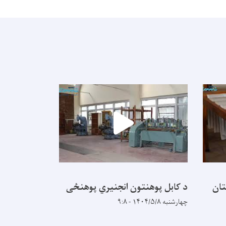
تان
د کابل پوهنتون انجنیري پوهنځی
چهارشنبه ۱۴۰۴/۵/۸ - ۹:۸