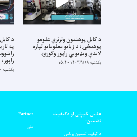
د کابل پوهنتون وترنري علومو
د کابل
پوهنځۍ: د زیاتو معلوماتو لپاره
په تاری
لاندې ویډیويي راپور وګورئ.
راتلوون
راپور:
یکشنبه ۱۴۰۳/۹/۱۸ - ۱۵:۴
یکشنبه ۱۴۰۳/۸/۲۰ - ۹:۵۸
علمی څیړنی او دکیفیت
Partner
تضمین:
ملی
د کیفیت تضمین برنامی