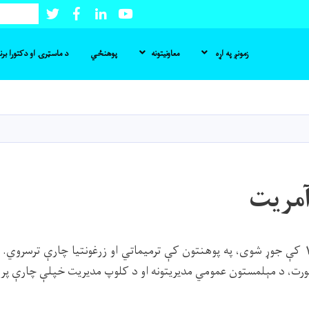
Twitter
Facebook
LinkedIn
Youtube
لټون
زمونږ په اړه
معاونیتونه
پوهنځي
د ماسټرۍ او دکتورا بر
اصلي
منځپانګه
دانګل
آمریت
دا امريت چې په ۱۳۹۱ کې جوړ شوی، په پوهنتون کې ترميماتي او زرغونتيا چارې ترس
ورت، د مېلمستون عمومي مديريتونه او د کلوپ مديريت خپلې چارې پر 