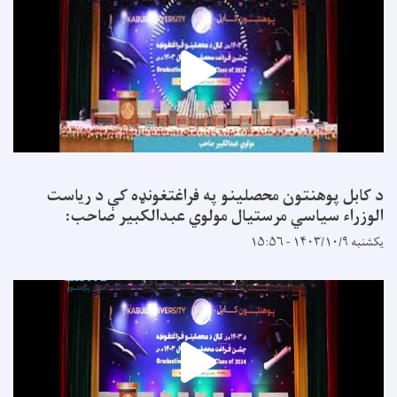
د کابل پوهنتون محصلینو په فراغتغونډه کې د ریاست
الوزراء سیاسي مرستیال مولوي عبدالکبیر صاحب:
یکشنبه ۱۴۰۳/۱۰/۹ - ۱۵:۵۶