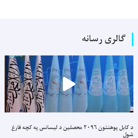
گالری رسانه
د کابل پوهنتون ۲۰۹۶ محصلین د لیسانس په کچه فارغ
شول