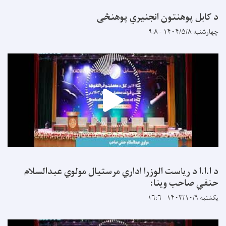
د کابل پوهنتون انجنیري پوهنځی
چهارشنبه ۱۴۰۴/۵/۸ - ۹:۸
د ا.ا.ا د ریاست الوزرا اداري مرستیال مولوي عبدالسلام
حنفي صاحب وینا:
یکشنبه ۱۴۰۳/۱۰/۹ - ۱۶:۶