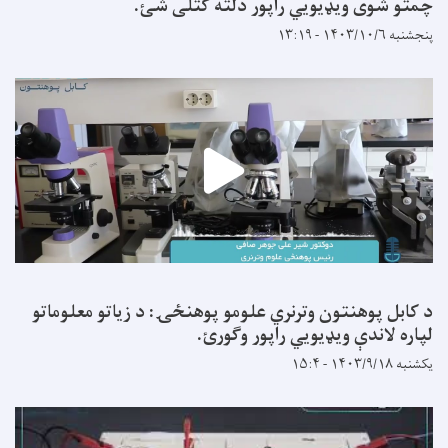
چمتو شوی ویډیویي راپور دلته کتلی شئ.
پنجشنبه ۱۴۰۳/۱۰/۶ - ۱۳:۱۹
د کابل پوهنتون وترنري علومو پوهنځۍ: د زیاتو معلوماتو
لپاره لاندې ویډیويي راپور وګورئ.
یکشنبه ۱۴۰۳/۹/۱۸ - ۱۵:۴