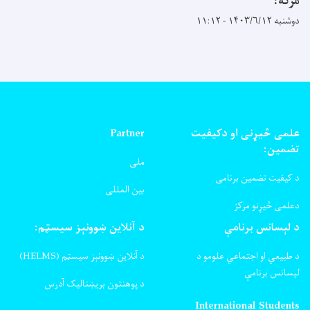
مرکه:
دوشنبه ۱۴۰۳/۶/۱۲ - ۱۱:۱۲
علمی څیړنی او دکیفیت
Partner
تضمین:
ملی
د کیفیت تضمین برنامی
بین المللی
دعلمی څیړنو مرکز
د لېسانس برنامې
د آنلاین ښوونېز سیسټم:
د طبیعي او اجتماعي علومو د
د آنلاین ښوونېز سیسټم (HELMS)
لېسانس برنامې
د پوهنتون بریښنالیک آدرس
International Students