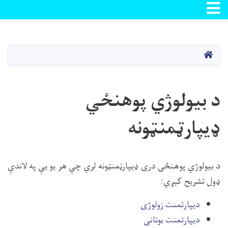
Toggle navigation
اصلي
منځپانګه
دانګل
کور
د بیولوژي پوهنځي
ډیپارټمنټونه
د بیولوژي پوهنځی دری ډيپارټمنټونه لري چې هر یو یې په لاندې
ډول تشریح کېږي:
دیپارتمنت زولوژی
دیپارتمنت بوتانی