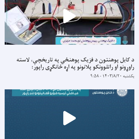
د کابل پوهنتون د فزیک پوهنځي په تاریخچې، لاسته
راوړونو او راتلوونکو پلانونو په اړه ځانګړی راپور:
یکشنبه ۱۴۰۳/۸/۲۰ - ۹:۵۸