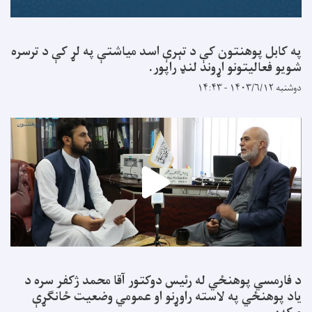
په کابل پوهنتون کې د تېرې اسد میاشتې په لړ کې د ترسره
شویو فعالیتونو اړوند لنډ راپور.
دوشنبه ۱۴۰۳/۶/۱۲ - ۱۴:۴۳
د فارمسي پوهنځي له رئیس دوکتور آقا محمد ژکفر سره د
یاد پوهنځي په لاسته راوړنو او عمومي وضعیت ځانګړې