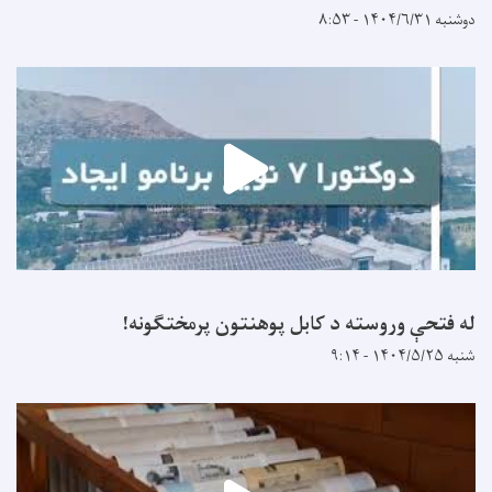
دوشنبه ۱۴۰۴/۶/۳۱ - ۸:۵۳
له فتحې وروسته د کابل پوهنتون پرمختګونه!
شنبه ۱۴۰۴/۵/۲۵ - ۹:۱۴