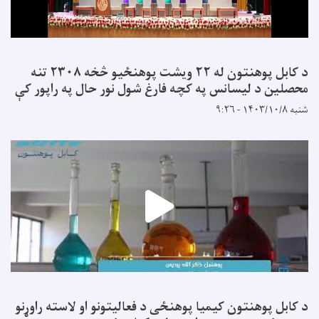
د کابل پوهنتون له ۲۲ ویشت پوهنځیو څخه ۲۳۰۸ تنه
محصلین د لیسانس په کچه فارغ شول نور حال په راپور کې
شنبه ۱۴۰۳/۱۰/۸ - ۹:۲۶
د کابل پوهنتون کیمیا پوهنځی د فعالیتونو او لاسته راوړنو