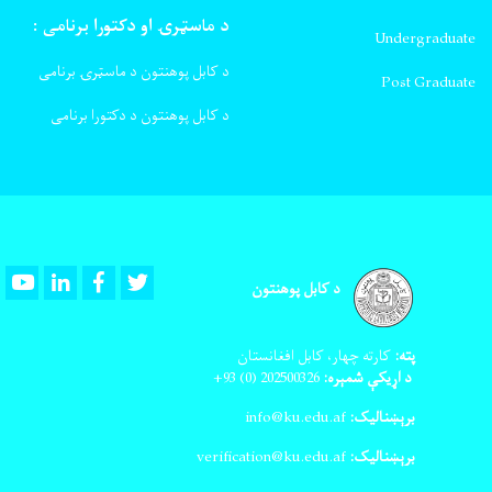
د ماسټرۍ او دکتورا برنامی :
Undergraduate
د کابل پوهنتون د ماسټرۍ برنامی
Post Graduate
د کابل پوهنتون د دکتورا برنامی
Youtube
LinkedIn
Facebook
Twitter
د کابل پوهنتون
پته:
کارته چهار، کابل افغانستان
د اړیکې شمېره:
202500326
(0) 93+
برېښنالیک:
info@ku.edu.af
برېښنالیک:
verification@ku.edu.af