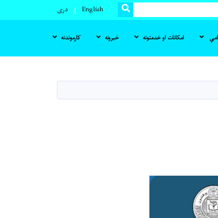
SEARCH
English
دری
نامې
امکانات او خدمتونه
خبرونه
کارموندنه