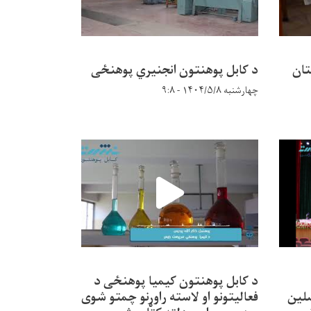
تان
د کابل پوهنتون انجنیري پوهنځی
چهارشنبه ۱۴۰۴/۵/۸ - ۹:۸
د کابل پوهنتون کیمیا پوهنځی د
نه محصلین
فعالیتونو او لاسته راوړنو چمتو شوی