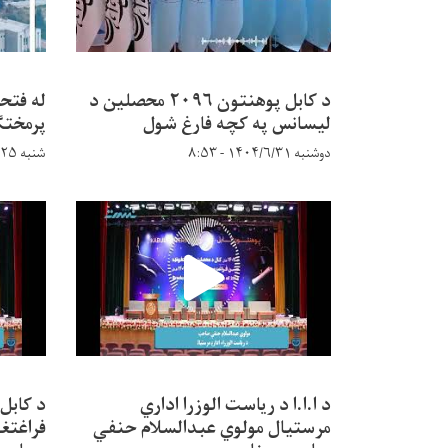
د کابل پوهنتون ۲۰۹۶ محصلین د
له فتح
لیسانس په کچه فارغ شول
پرمختګ
دوشنبه ۱۴۰۴/۶/۳۱ - ۸:۵۳
شنبه ۱۴۰۴/۵/۲۵ - ۹:۱۴
د ا.ا.ا د ریاست الوزرا اداري
د کابل
مرستیال مولوي عبدالسلام حنفي
فراغتغو