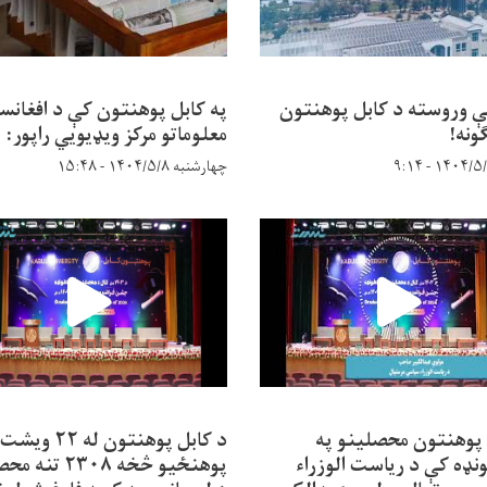
ې وروسته د کابل پوهنتون
په کابل پوهنتون کې د افغانس
ونه!
معلوماتو مرکز ویډیويي راپور:
چهارشنبه ۱۴۰۴/۵/۸ - ۱۵:۴۸
 پوهنتون محصلینو په
د کابل پوهنتون له ۲۲ ویشت
نډه کې د ریاست الوزراء
پوهنځیو څخه ۲۳۰۸ ت