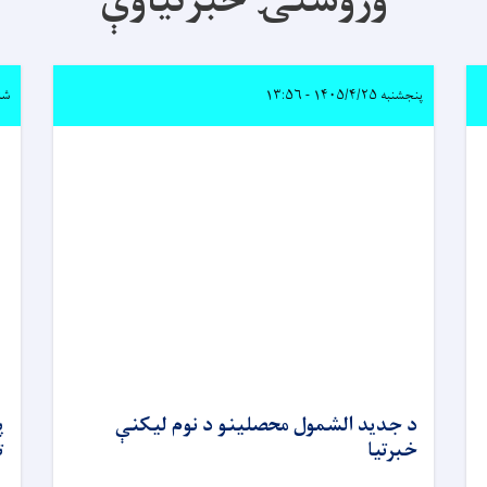
وروستۍ خبرتیاوې
پنجشنبه ۱۴۰۵/۴/۲۵ - ۱۳:۵۶
شنبه ۴/۶
د جدید الشمول محصلینو د نوم لیکنې
پ
خبرتیا
ت