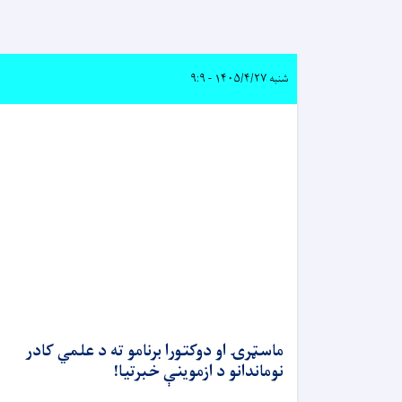
شنبه ۱۴۰۵/۴/۲۷ - ۹:۹
ماسټرۍ او دوکتورا برنامو ته د علمي کادر
نوماندانو د ازموینې خبرتیا!