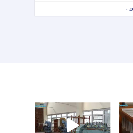
ور...