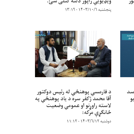
ور
ویډیویي راپور دلته کتلی شئ.
پنجشنبه ۱۴۰۳/۱۰/۶ - ۱۳:۱۹
سد
د فارمسي پوهنځي له رئیس دوکتور
و
آقا محمد ژکفر سره د یاد پوهنځي په
لاسته راوړنو او عمومي وضعیت
ځانګړې مرکه:
دوشنبه ۱۴۰۳/۶/۱۲ - ۱۱:۱۲