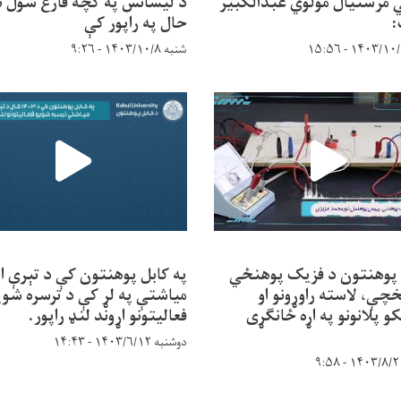
مرستیال مولوي عبدالکبیر
د لیسانس په کچه فارغ شول ن
حال په راپور کې
شنبه ۱۴۰۳/۱۰/۸ - ۹:۲۶
 پوهنتون د فزیک پوهنځي
په کابل پوهنتون کې د تېرې ا
خچې، لاسته راوړونو او
میاشتې په لړ کې د ترسره شوی
کو پلانونو په اړه ځانګړی
فعالیتونو اړوند لنډ راپور.
دوشنبه ۱۴۰۳/۶/۱۲ - ۱۴:۴۳