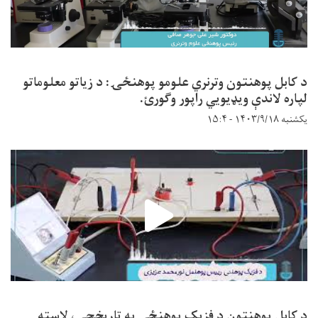
د کابل پوهنتون وترنري علومو پوهنځۍ: د زیاتو معلوماتو
لپاره لاندې ویډیويي راپور وګورئ.
یکشنبه ۱۴۰۳/۹/۱۸ - ۱۵:۴
د کابل پوهنتون د فزیک پوهنځي په تاریخچې، لاسته