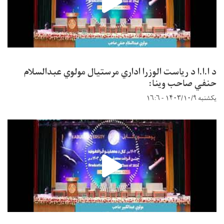
د ا.ا.ا د ریاست الوزرا اداري مرستیال مولوي عبدالسلام
حنفي صاحب وینا:
یکشنبه ۱۴۰۳/۱۰/۹ - ۱۶:۶