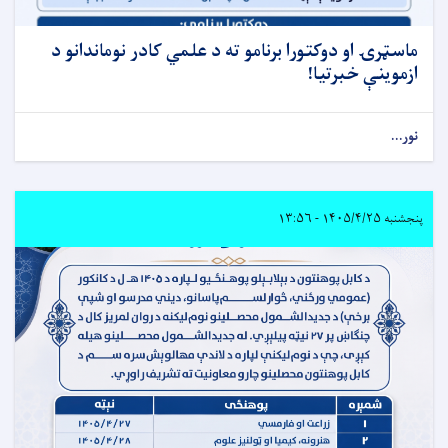
ماسټرۍ او دوکتورا برنامو ته د علمي کادر نوماندانو د
ازموینې خبرتیا!
نور...
پنجشنبه ۱۴۰۵/۴/۲۵ - ۱۳:۵۶