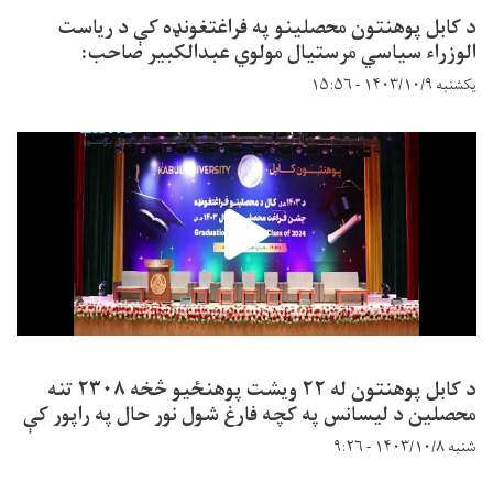
د کابل پوهنتون محصلینو په فراغتغونډه کې د ریاست
الوزراء سیاسي مرستیال مولوي عبدالکبیر صاحب:
یکشنبه ۱۴۰۳/۱۰/۹ - ۱۵:۵۶
د کابل پوهنتون له ۲۲ ویشت پوهنځیو څخه ۲۳۰۸ تنه
محصلین د لیسانس په کچه فارغ شول نور حال په راپور کې
شنبه ۱۴۰۳/۱۰/۸ - ۹:۲۶