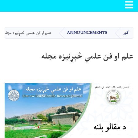
Toggle navigation
اصلي
منځپانګه
دانګل
کور
ANNOUNCEMENTS
علم او فن علمي څېړنيزه مجله
علم او فن علمي څېړنيزه مجله