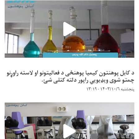
د کابل پوهنتون کیمیا پوهنځی د فعالیتونو او لاسته راوړنو
چمتو شوی ویډیویي راپور دلته کتلی شئ.
پنجشنبه ۱۴۰۳/۱۰/۶ - ۱۳:۱۹