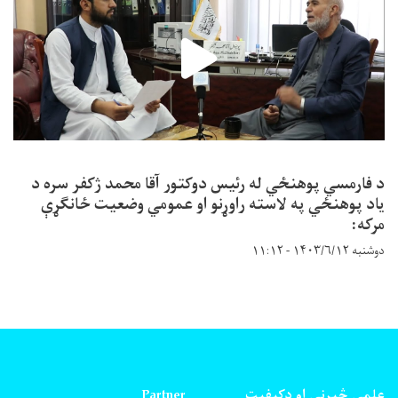
د فارمسي پوهنځي له رئیس دوکتور آقا محمد ژکفر سره د
یاد پوهنځي په لاسته راوړنو او عمومي وضعیت ځانګړې
مرکه:
دوشنبه ۱۴۰۳/۶/۱۲ - ۱۱:۱۲
علمی څیړنی او دکیفیت
Partner