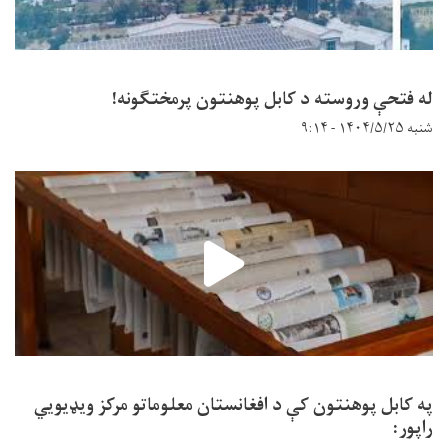
له فتحې وروسته د کابل پوهنتون پرمختګونه!
شنبه ۱۴۰۴/۵/۲۵ - ۹:۱۴
په کابل پوهنتون کې د افغانستان معلوماتو مرکز ویډیويي
راپور: