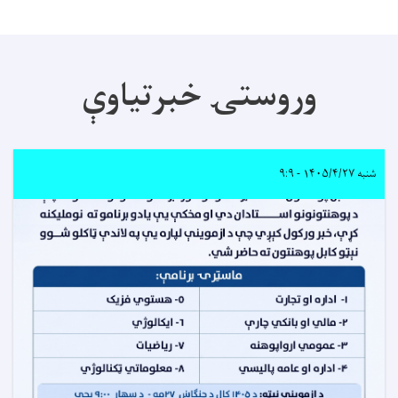
وروستۍ خبرتیاوې
شنبه ۱۴۰۵/۴/۲۷ - ۹:۹