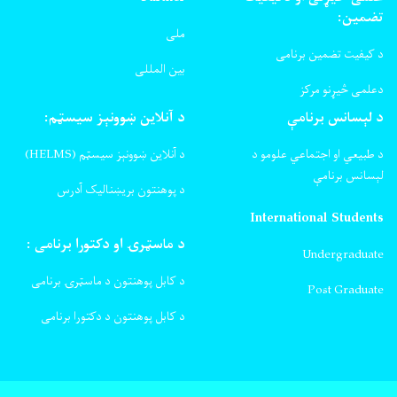
تضمین:
ملی
د کیفیت تضمین برنامی
بین المللی
دعلمی څیړنو مرکز
د لېسانس برنامې
د آنلاین ښوونېز سیسټم:
د طبیعي او اجتماعي علومو د
د آنلاین ښوونېز سیسټم (HELMS)
لېسانس برنامې
د پوهنتون بریښنالیک آدرس
International Students
د ماسټرۍ او دکتورا برنامی :
Undergraduate
د کابل پوهنتون د ماسټرۍ برنامی
Post Graduate
د کابل پوهنتون د دکتورا برنامی