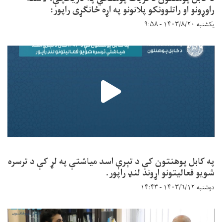
راوړونو او راتلوونکو پلانونو په اړه ځانګړی راپور:
یکشنبه ۱۴۰۳/۸/۲۰ - ۹:۵۸
په کابل پوهنتون کې د تېرې اسد میاشتې په لړ کې د ترسره
شویو فعالیتونو اړوند لنډ راپور.
دوشنبه ۱۴۰۳/۶/۱۲ - ۱۴:۴۳