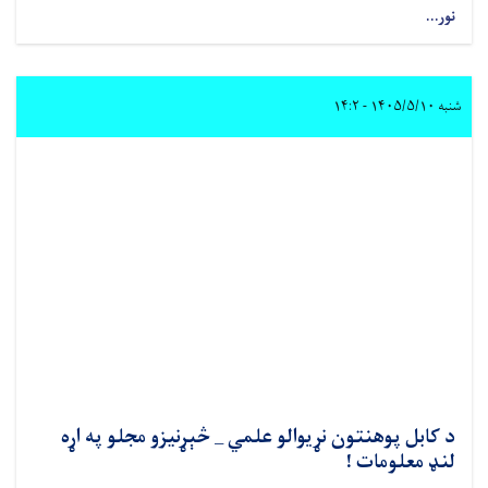
نور...
شنبه ۱۴۰۵/۵/۱۰ - ۱۴:۲
د کابل پوهنتون نړیوالو علمي _ څېړنیزو مجلو په اړه
لنډ معلومات !