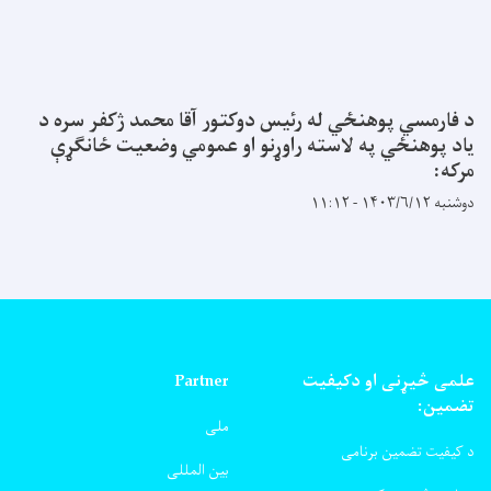
د فارمسي پوهنځي له رئیس دوکتور آقا محمد ژکفر سره د
یاد پوهنځي په لاسته راوړنو او عمومي وضعیت ځانګړې
مرکه:
دوشنبه ۱۴۰۳/۶/۱۲ - ۱۱:۱۲
علمی څیړنی او دکیفیت
Partner
تضمین:
ملی
د کیفیت تضمین برنامی
بین المللی