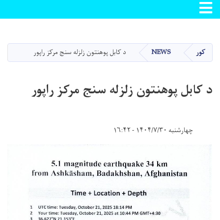
Toggle navigation
اصلي
منځپانګه
دانګل
کور
NEWS
د کابل پوهنتون زلزله سنج مرکز راپور
د کابل پوهنتون زلزله سنج مرکز راپور
چهارشنبه ۱۴۰۴/۷/۳۰ - ۱۶:۴۲