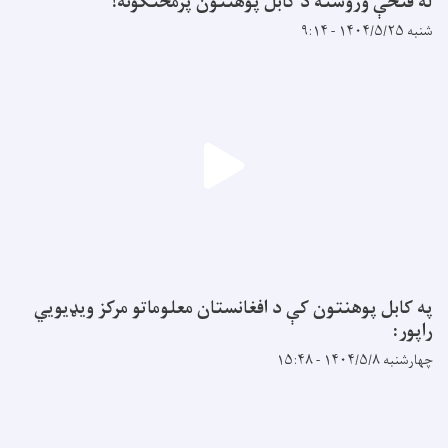
له فتحې وروسته د کابل پوهنتون پرمختګونه!
شنبه ۱۴۰۴/۵/۲۵ - ۹:۱۴
په کابل پوهنتون کې د افغانستان معلوماتو مرکز ویډیويي
راپور:
چهارشنبه ۱۴۰۴/۵/۸ - ۱۵:۴۸