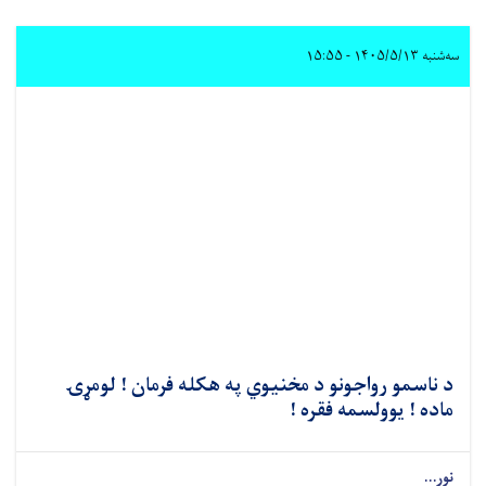
سه‌شنبه ۱۴۰۵/۵/۱۳ - ۱۵:۵۵
د ناسمو رواجونو د مخنیوي په هکله فرمان ! لومړۍ
ماده ! یوولسمه فقره !
نور...