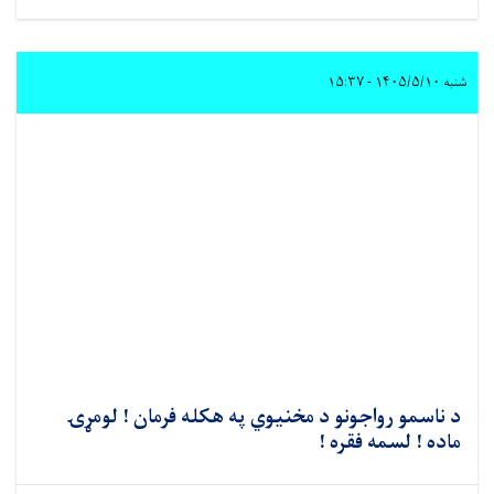
شنبه ۱۴۰۵/۵/۱۰ - ۱۵:۳۷
د ناسمو رواجونو د مخنیوي په هکله فرمان ! لومړۍ
ماده ! لسمه فقره !