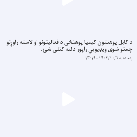
د کابل پوهنتون کیمیا پوهنځی د فعالیتونو او لاسته راوړنو
چمتو شوی ویډیویي راپور دلته کتلی شئ.
پنجشنبه ۱۴۰۳/۱۰/۶ - ۱۳:۱۹