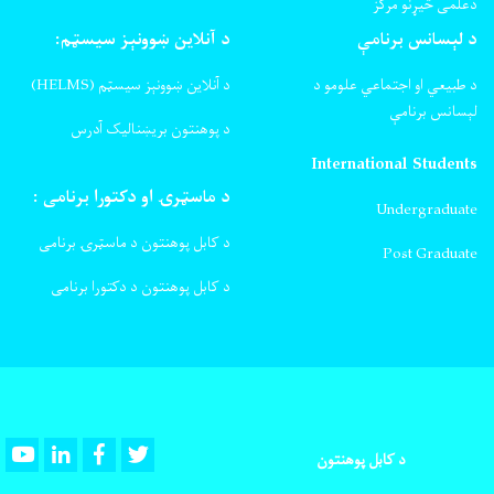
دعلمی څیړنو مرکز
د لېسانس برنامې
د آنلاین ښوونېز سیسټم:
د طبیعي او اجتماعي علومو د
د آنلاین ښوونېز سیسټم (HELMS)
لېسانس برنامې
د پوهنتون بریښنالیک آدرس
International Students
د ماسټرۍ او دکتورا برنامی :
Undergraduate
د کابل پوهنتون د ماسټرۍ برنامی
Post Graduate
د کابل پوهنتون د دکتورا برنامی
Youtube
LinkedIn
Facebook
Twitter
د کابل پوهنتون