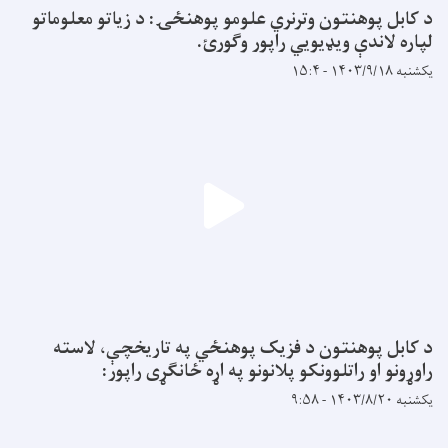
د کابل پوهنتون وترنري علومو پوهنځۍ: د زیاتو معلوماتو
لپاره لاندې ویډیويي راپور وګورئ.
یکشنبه ۱۴۰۳/۹/۱۸ - ۱۵:۴
د کابل پوهنتون د فزیک پوهنځي په تاریخچې، لاسته
راوړونو او راتلوونکو پلانونو په اړه ځانګړی راپور:
یکشنبه ۱۴۰۳/۸/۲۰ - ۹:۵۸