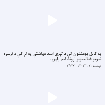
په کابل پوهنتون کې د تېرې اسد میاشتې په لړ کې د ترسره
شویو فعالیتونو اړوند لنډ راپور.
دوشنبه ۱۴۰۳/۶/۱۲ - ۱۴:۴۳