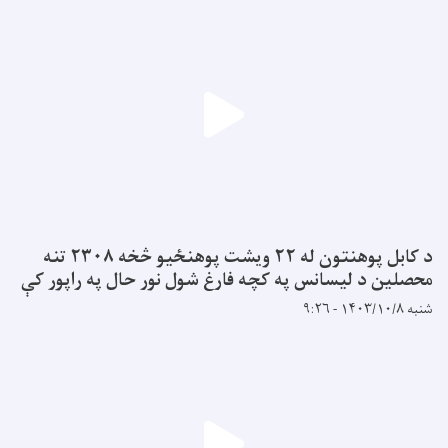
د کابل پوهنتون له ۲۲ ویشت پوهنځیو څخه ۲۳۰۸ تنه
محصلین د لیسانس په کچه فارغ شول نور حال په راپور کې
شنبه ۱۴۰۳/۱۰/۸ - ۹:۲۶