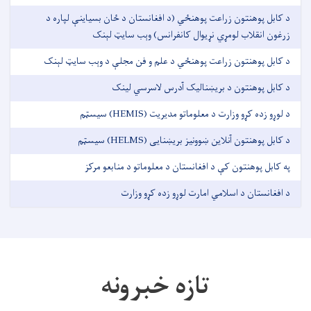
د کابل پوهنتون زراعت پوهنځي (د افغانستان د ځان بسیاینې لپاره د
زرغون انقلاب لومړي نړیوال کانفرانس) وېب سایټ لېنک
د کابل پوهنتون زراعت پوهنځي د علم و فن مجلې د وېب سایټ لېنک
د کابل پوهنتون د بریښنالیک آدرس لاسرسي لینک
د لوړو زده کړو وزارت د معلوماتو مدیریت (HEMIS) سیسټم
د کابل پوهنتون آنلاین ښوونيز بریښنایی (HELMS) سیسټم
په کابل پوهنتون کې د افغانستان د معلوماتو د منابعو مرکز
د افغانستان د اسلامي امارت لوړو زده کړو وزارت
تازه خبرونه