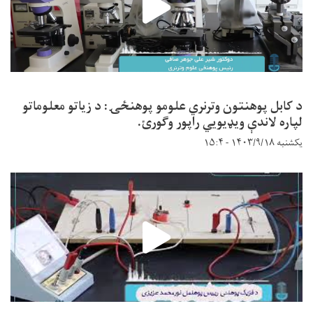
د کابل پوهنتون وترنري علومو پوهنځۍ: د زیاتو معلوماتو
لپاره لاندې ویډیويي راپور وګورئ.
یکشنبه ۱۴۰۳/۹/۱۸ - ۱۵:۴