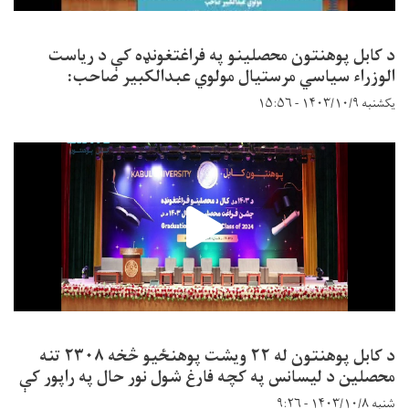
د کابل پوهنتون محصلینو په فراغتغونډه کې د ریاست
الوزراء سیاسي مرستیال مولوي عبدالکبیر صاحب:
یکشنبه ۱۴۰۳/۱۰/۹ - ۱۵:۵۶
د کابل پوهنتون له ۲۲ ویشت پوهنځیو څخه ۲۳۰۸ تنه
محصلین د لیسانس په کچه فارغ شول نور حال په راپور کې
شنبه ۱۴۰۳/۱۰/۸ - ۹:۲۶