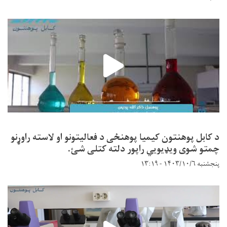
د کابل پوهنتون کیمیا پوهنځی د فعالیتونو او لاسته راوړنو
چمتو شوی ویډیویي راپور دلته کتلی شئ.
پنجشنبه ۱۴۰۳/۱۰/۶ - ۱۳:۱۹