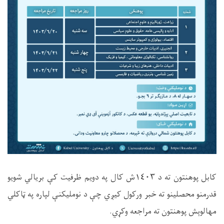
کابل پوهنتون ته د ١٤٠٣ش کال په دویم ظرفیت کې بریالي شویو
قدرمنو محصلینو ته خبر ورکول کيږي چې د نومليکنې لپاره په ټاکلي
مهالوېش پوهنتون ته مراجعه وکړي.