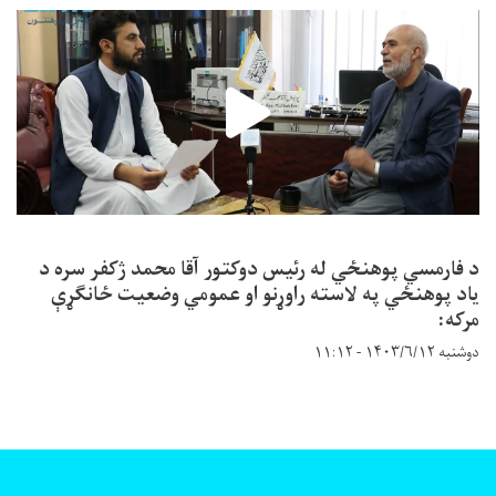
د فارمسي پوهنځي له رئیس دوکتور آقا محمد ژکفر سره د
یاد پوهنځي په لاسته راوړنو او عمومي وضعیت ځانګړې
مرکه:
دوشنبه ۱۴۰۳/۶/۱۲ - ۱۱:۱۲