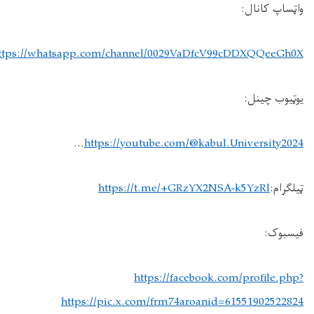
واټساپ کانال:
https://whatsapp.com/channel/0029VaDfcV99cDDXQQeeGh0X
یوټیوب چینل:
...
https://youtube.com/@kabul.University2024
ټیلګرام:
https://t.me/+GRzYX2NSA-k5YzRl
فیسبوک:
https://facebook.com/profile.php?
https://pic.x.com/frm74aroan
id=61551902522824