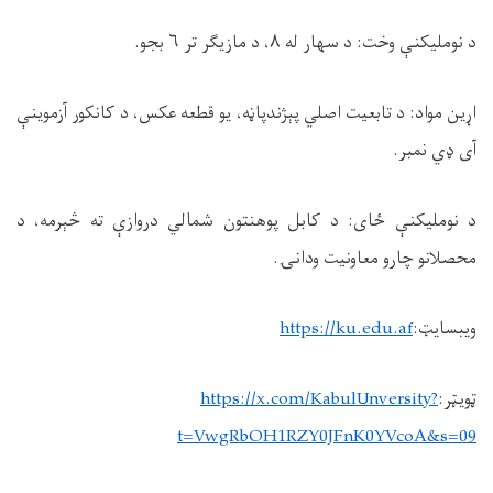
د نومليکنې وخت: د سهار له ٨، د مازیګر تر ٦ بجو.
اړین مواد: د تابعیت اصلي پېژندپاڼه، یو قطعه عکس، د کانکور آزموینې
آی ډي نمبر.
د نومليکنې ځای: د کابل پوهنتون شمالي دروازې ته څېرمه، د
محصلانو چارو معاونيت ودانۍ.
ویبسایټ:
https://ku.edu.af
ټویټر:
https://x.com/KabulUnversity?
t=VwgRbOH1RZY0JFnK0YVcoA&s=09