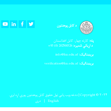
Youtube
LinkedIn
Facebook
Twitter
د کابل پوهنتون
پته:
کارته چهار، کابل افغانستان
د اړیکې شمېره:
202500326
(0) 93+
برېښنالیک:
info@ku.edu.af
برېښنالیک:
verification@ku.edu.af
Copyright © ۲۰۲۴| ددغه وېب پاڼې ټول حقوق کابل پوهنتون پورې اړه لري.
English
دری