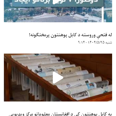
له فتحې وروسته د کابل پوهنتون پرمختګونه!
شنبه ۱۴۰۴/۵/۲۵ - ۹:۱۴
په کابل پوهنتون کې د افغانستان معلوماتو مرکز ویډیويي