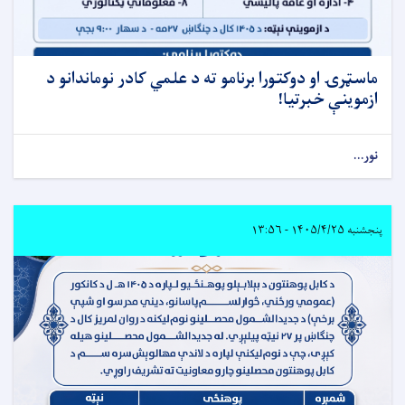
ماسټرۍ او دوکتورا برنامو ته د علمي کادر نوماندانو د
ازموینې خبرتیا!
نور...
پنجشنبه ۱۴۰۵/۴/۲۵ - ۱۳:۵۶