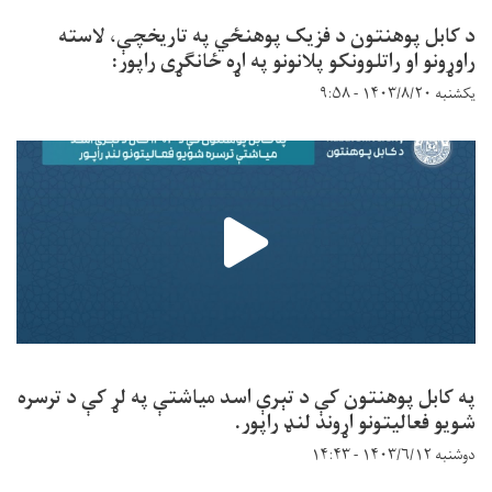
د کابل پوهنتون د فزیک پوهنځي په تاریخچې، لاسته
راوړونو او راتلوونکو پلانونو په اړه ځانګړی راپور:
یکشنبه ۱۴۰۳/۸/۲۰ - ۹:۵۸
په کابل پوهنتون کې د تېرې اسد میاشتې په لړ کې د ترسره
شویو فعالیتونو اړوند لنډ راپور.
دوشنبه ۱۴۰۳/۶/۱۲ - ۱۴:۴۳