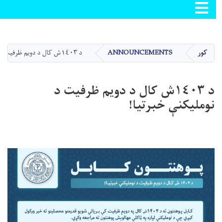
Toggle navigation
اصلي
منځپانګه
دانګل
کور
ANNOUNCEMENTS
د ١٤٠٣ش کال د دویم ظرفیت د نومليکنې خبرتیا!
د ١٤٠٣ش کال د دویم ظرفیت د
نومليکنې خبرتیا!