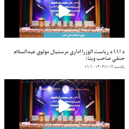
د ا.ا.ا د ریاست الوزرا اداري مرستیال مولوي عبدالسلام
حنفي صاحب وینا:
یکشنبه ۱۴۰۳/۱۰/۹ - ۱۶:۶