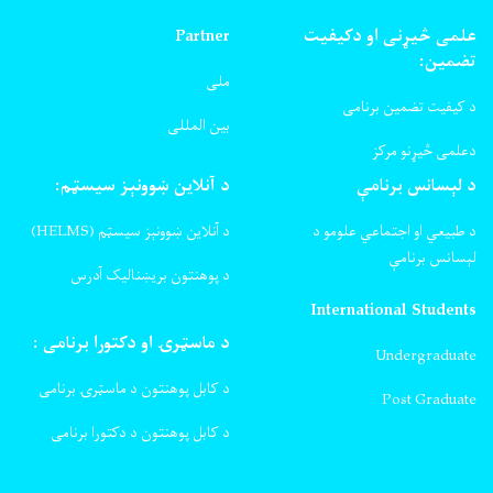
علمی څیړنی او دکیفیت
Partner
تضمین:
ملی
د کیفیت تضمین برنامی
بین المللی
دعلمی څیړنو مرکز
د لېسانس برنامې
د آنلاین ښوونېز سیسټم:
د طبیعي او اجتماعي علومو د
د آنلاین ښوونېز سیسټم (HELMS)
لېسانس برنامې
د پوهنتون بریښنالیک آدرس
International Students
د ماسټرۍ او دکتورا برنامی :
Undergraduate
د کابل پوهنتون د ماسټرۍ برنامی
Post Graduate
د کابل پوهنتون د دکتورا برنامی