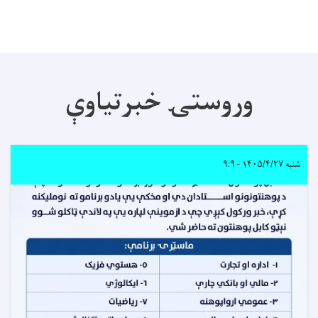
وروستۍ خبرتیاوې
شنبه ۱۴۰۵/۴/۲۷ - ۹:۹