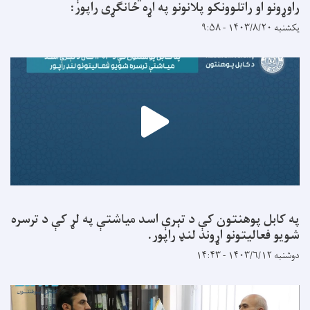
راوړونو او راتلوونکو پلانونو په اړه ځانګړی راپور:
یکشنبه ۱۴۰۳/۸/۲۰ - ۹:۵۸
په کابل پوهنتون کې د تېرې اسد میاشتې په لړ کې د ترسره
شویو فعالیتونو اړوند لنډ راپور.
دوشنبه ۱۴۰۳/۶/۱۲ - ۱۴:۴۳