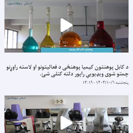
د کابل پوهنتون کیمیا پوهنځی د فعالیتونو او لاسته راوړنو
چمتو شوی ویډیویي راپور دلته کتلی شئ.
پنجشنبه ۱۴۰۳/۱۰/۶ - ۱۳:۱۹