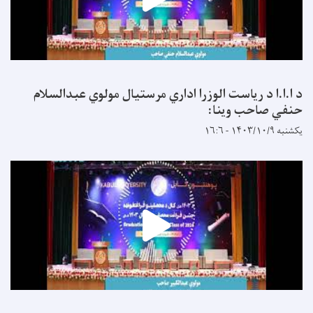
د ا.ا.ا د ریاست الوزرا اداري مرستیال مولوي عبدالسلام
حنفي صاحب وینا:
یکشنبه ۱۴۰۳/۱۰/۹ - ۱۶:۶