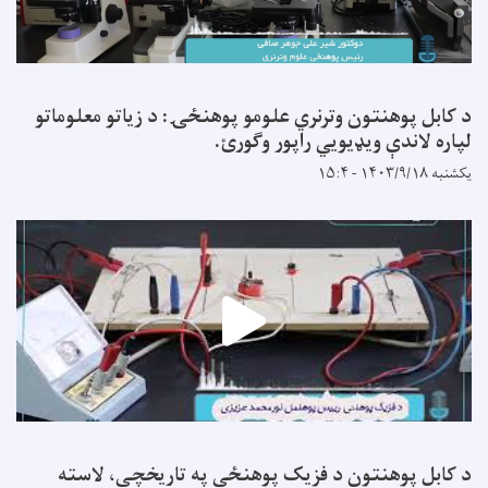
د کابل پوهنتون وترنري علومو پوهنځۍ: د زیاتو معلوماتو
لپاره لاندې ویډیويي راپور وګورئ.
یکشنبه ۱۴۰۳/۹/۱۸ - ۱۵:۴
د کابل پوهنتون د فزیک پوهنځي په تاریخچې، لاسته