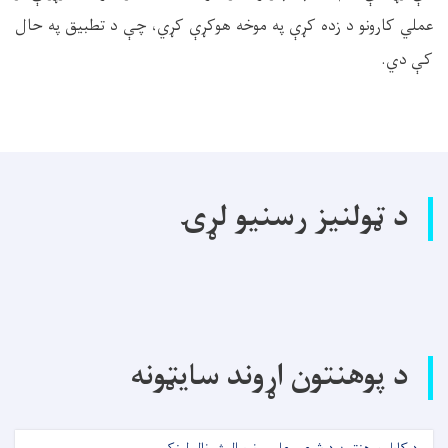
عملي کارونو د زده کړې په موخه هوکړې کړي، چې د تطبیق په حال
کې دي.
د ټولنیز رسنیو لړۍ
د پوهنتون اړوند سایټونه