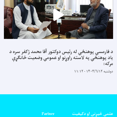
د فارمسي پوهنځي له رئیس دوکتور آقا محمد ژکفر سره د
یاد پوهنځي په لاسته راوړنو او عمومي وضعیت ځانګړې
مرکه:
دوشنبه ۱۴۰۳/۶/۱۲ - ۱۱:۱۲
علمی څیړنی او دکیفیت
Partner