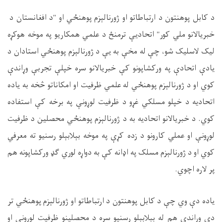
د کابل پوهنتون د ارتباطاتو او ژورنالېزم پوهنځي او "د افغانستان د
خبریالانو ملي کور" اتحادیې ترمنځ د علمي همکاریو په موخه هوکړه
لیک لاسلیک شو، چې له مخې به یې د ژورنالېزم پوهنځي استادان د
یادې اتحادې په ورکشاپونو کې خبریالانو سره خپلې تجربې وړاندې
کوي او د ژورنالېزم پوهنځي له علمي ظرفیت او امکاناتو څخه به یاده
اتحادیه د خپلو مسلکي غړو د ظرفیت لوړونې په برخه کې استفاده
کوي. د خبریالانو اتحادیه به د ژورنالېزم پوهنځي محصلین د ظرفیت
لوړونې او عملي کارونو د زده کړې په موخه بېلابېلو رسنیو ته معرفي
کوي او د ژورنالېزم مسلک په اډانه کې به دواړه لوري ګډ ورکشاپونه هم
پر لاره اچوي.
یاده دې وي چې د کابل پوهنتون د ارتباطاتو او ژورنالېزم پوهنځي تر
دې وړاندې هم له بېلابېلو رسنیو سره د محصلینو ظرفیت لوړونې او