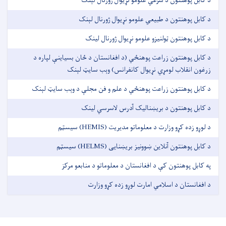
د کابل پوهنتون د شرعي علومو نړیوال ژورنال لېنک
د کابل پوهنتون د طبیعي علومو نړیوال ژورنال لېنک
د کابل پوهنتون ټولنیزو علومو نړیوال ژورنال لینک
د کابل پوهنتون زراعت پوهنځي (د افغانستان د ځان بسیاینې لپاره د
زرغون انقلاب لومړي نړیوال کانفرانس) وېب سایټ لېنک
د کابل پوهنتون زراعت پوهنځي د علم و فن مجلې د وېب سایټ لېنک
د کابل پوهنتون د بریښنالیک آدرس لاسرسي لینک
د لوړو زده کړو وزارت د معلوماتو مدیریت (HEMIS) سیسټم
د کابل پوهنتون آنلاین ښوونيز بریښنایی (HELMS) سیسټم
په کابل پوهنتون کې د افغانستان د معلوماتو د منابعو مرکز
د افغانستان د اسلامي امارت لوړو زده کړو وزارت