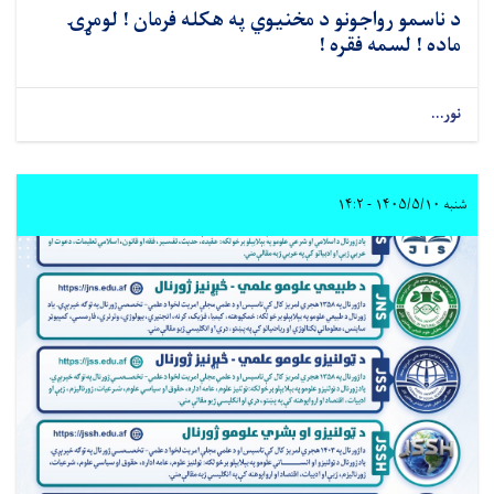
د ناسمو رواجونو د مخنیوي په هکله فرمان ! لومړۍ
ماده ! لسمه فقره !
نور...
شنبه ۱۴۰۵/۵/۱۰ - ۱۴:۲