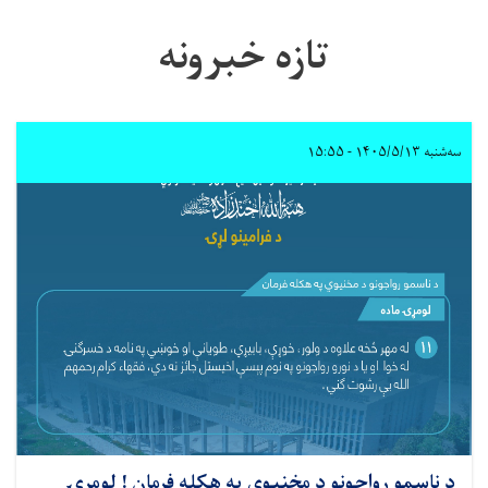
تازه خبرونه
سه‌شنبه ۱۴۰۵/۵/۱۳ - ۱۵:۵۵
د ناسمو رواجونو د مخنیوي په هکله فرمان ! لومړۍ