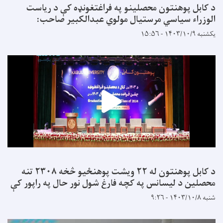
د کابل پوهنتون محصلینو په فراغتغونډه کې د ریاست
الوزراء سیاسي مرستیال مولوي عبدالکبیر صاحب:
یکشنبه ۱۴۰۳/۱۰/۹ - ۱۵:۵۶
د کابل پوهنتون له ۲۲ ویشت پوهنځیو څخه ۲۳۰۸ تنه
محصلین د لیسانس په کچه فارغ شول نور حال په راپور کې
شنبه ۱۴۰۳/۱۰/۸ - ۹:۲۶