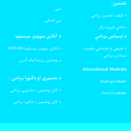
تضمین:
ملی
د کیفیت تضمین برنامی
بین المللی
دعلمی څیړنو مرکز
د لېسانس برنامې
د آنلاین ښوونېز سیسټم:
د طبیعي او اجتماعي علومو د
د آنلاین ښوونېز سیسټم (HELMS)
لېسانس برنامې
د پوهنتون بریښنالیک آدرس
International Students
د ماسټرۍ او دکتورا برنامی :
Undergraduate
د کابل پوهنتون د ماسټرۍ برنامی
Post Graduate
د کابل پوهنتون د دکتورا برنامی