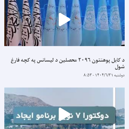
د کابل پوهنتون ۲۰۹۶ محصلین د لیسانس په کچه فارغ
شول
دوشنبه ۱۴۰۴/۶/۳۱ - ۸:۵۳