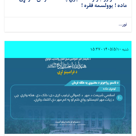
ماده ! یوولسمه فقره !
نور...
شنبه ۱۴۰۵/۵/۱۰ - ۱۵:۳۷