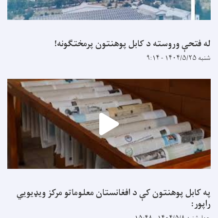
له فتحې وروسته د کابل پوهنتون پرمختګونه!
شنبه ۱۴۰۴/۵/۲۵ - ۹:۱۴
په کابل پوهنتون کې د افغانستان معلوماتو مرکز ویډیويي
راپور: