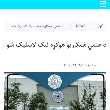
Toggle navigation
اصلي
منځپانګه
دانګل
کور
NEWS
د علمي همکاریو هوکړه لیک لاسلیک شو
د علمي همکاریو هوکړه لیک لاسلیک شو
یکشنبه ۱۴۰۴/۵/۵ - ۹:۲۱