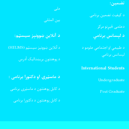
تضمین:
ملی
د کیفیت تضمین برنامی
بین المللی
دعلمی څیړنو مرکز
د لېسانس برنامې
د آنلاین ښوونېز سیسټم:
د طبیعي او اجتماعي علومو د
د آنلاین ښوونېز سیسټم (HELMS)
لېسانس برنامې
د پوهنتون بریښنالیک آدرس
International Students
د ماسټرۍ او دکتورا برنامی :
Undergraduate
د کابل پوهنتون د ماسټرۍ برنامی
Post Graduate
د کابل پوهنتون د دکتورا برنامی