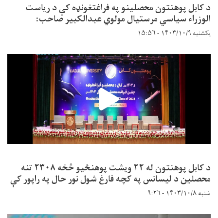
د کابل پوهنتون محصلینو په فراغتغونډه کې د ریاست
الوزراء سیاسي مرستیال مولوي عبدالکبیر صاحب:
یکشنبه ۱۴۰۳/۱۰/۹ - ۱۵:۵۶
د کابل پوهنتون له ۲۲ ویشت پوهنځیو څخه ۲۳۰۸ تنه
محصلین د لیسانس په کچه فارغ شول نور حال په راپور کې
شنبه ۱۴۰۳/۱۰/۸ - ۹:۲۶