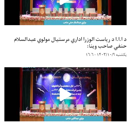
د ا.ا.ا د ریاست الوزرا اداري مرستیال مولوي عبدالسلام
حنفي صاحب وینا:
یکشنبه ۱۴۰۳/۱۰/۹ - ۱۶:۶