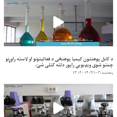
د کابل پوهنتون کیمیا پوهنځی د فعالیتونو او لاسته راوړنو
چمتو شوی ویډیویي راپور دلته کتلی شئ.
پنجشنبه ۱۴۰۳/۱۰/۶ - ۱۳:۱۹