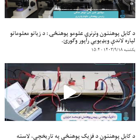
د کابل پوهنتون وترنري علومو پوهنځۍ: د زیاتو معلوماتو
لپاره لاندې ویډیويي راپور وګورئ.
یکشنبه ۱۴۰۳/۹/۱۸ - ۱۵:۴
د کابل پوهنتون د فزیک پوهنځي په تاریخچې، لاسته