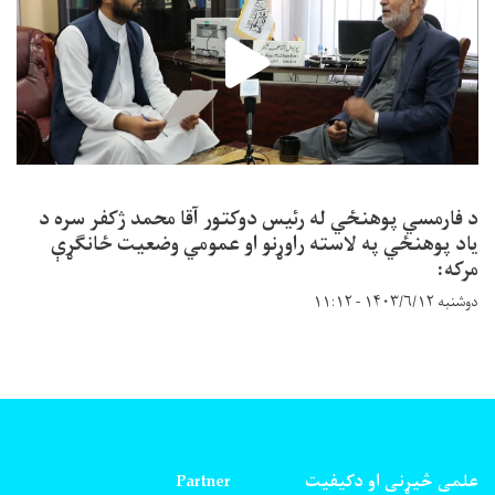
د فارمسي پوهنځي له رئیس دوکتور آقا محمد ژکفر سره د
یاد پوهنځي په لاسته راوړنو او عمومي وضعیت ځانګړې
مرکه:
دوشنبه ۱۴۰۳/۶/۱۲ - ۱۱:۱۲
علمی څیړنی او دکیفیت
Partner