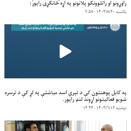
راوړونو او راتلوونکو پلانونو په اړه ځانګړی راپور:
یکشنبه ۱۴۰۳/۸/۲۰ - ۹:۵۸
په کابل پوهنتون کې د تېرې اسد میاشتې په لړ کې د ترسره
شویو فعالیتونو اړوند لنډ راپور.
دوشنبه ۱۴۰۳/۶/۱۲ - ۱۴:۴۳