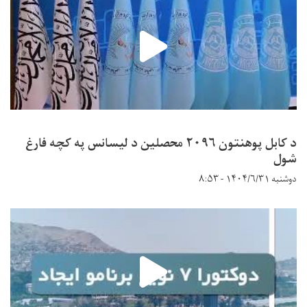
د کابل پوهنتون ۲۰۹۶ محصلین د لیسانس په کچه فارغ
شول
دوشنبه ۱۴۰۴/۶/۳۱ - ۸:۵۳