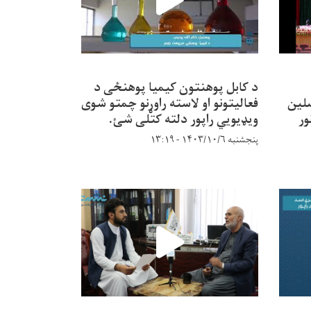
د کابل پوهنتون کیمیا پوهنځی د
نه محصلین
فعالیتونو او لاسته راوړنو چمتو شوی
ور
ویډیویي راپور دلته کتلی شئ.
پنجشنبه ۱۴۰۳/۱۰/۶ - ۱۳:۱۹