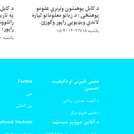
د کابل پوهنتون وترنري علومو
د کابل
پوهنځۍ: د زیاتو معلوماتو لپاره
په تاری
لاندې ویډیويي راپور وګورئ.
راتلوون
راپور:
یکشنبه ۱۴۰۳/۹/۱۸ - ۱۵:۴
یکشنبه ۱۴۰۳/۸/۲۰ - ۹:۵۸
علمی څیړنی او دکیفیت
Partner
تضمین:
ملی
د کیفیت تضمین برنامی
بین المللی
دعلمی څیړنو مرکز
د آنلاین ښوونېز سیسټم:
ational Students