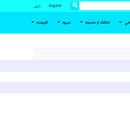
SEARCH
English
دری
نامې
امکانات او خدمتونه
خبرونه
کارموندنه