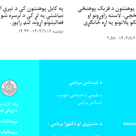
 پوهنتون د فزیک پوهنځي
په کابل پوهنتون کې د تېرې ا
خچې، لاسته راوړونو او
میاشتې په لړ کې د ترسره شوی
کو پلانونو په اړه ځانګړی
فعالیتونو اړوند لنډ راپور.
دوشنبه ۱۴۰۳/۶/۱۲ - ۱۴:۴۳
د لېسانس برنامې
د طبیعي او اجتماعي علومو د
لېسانس برنامې
پته:
کارته چه
د اړیکې شم
برېښنالیک:
Intern
د ماسټرۍ او دکتورا برنامی :
برېښنالیک: