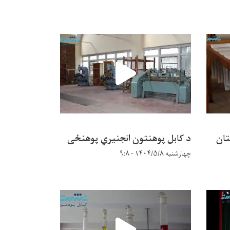
تان
د کابل پوهنتون انجنیري پوهنځی
چهارشنبه ۱۴۰۴/۵/۸ - ۹:۸