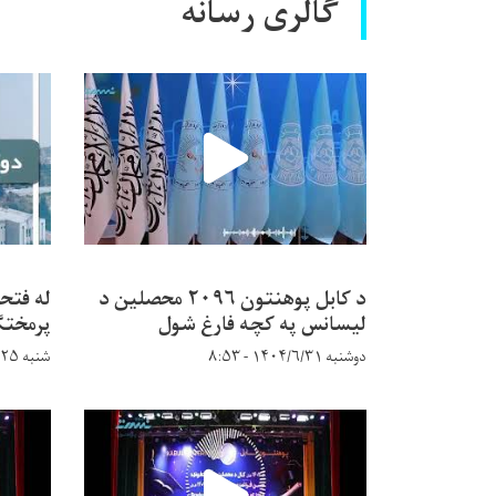
گالری رسانه
د کابل پوهنتون ۲۰۹۶ محصلین د
له فتح
لیسانس په کچه فارغ شول
پرمختګ
دوشنبه ۱۴۰۴/۶/۳۱ - ۸:۵۳
شنبه ۱۴۰۴/۵/۲۵ - ۹:۱۴