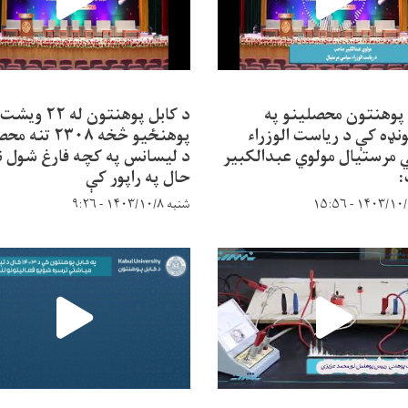
 پوهنتون محصلینو په
د کابل پوهنتون له ۲۲ ویشت
نډه کې د ریاست الوزراء
پوهنځیو څخه ۲۳۰۸ ت
مرستیال مولوي عبدالکبیر
د لیسانس په کچه فارغ شول ن
حال په راپور کې
شنبه ۱۴۰۳/۱۰/۸ - ۹:۲۶