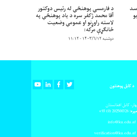
سد
د فارمسي پوهنځي له رئیس دوکتور
و
آقا محمد ژکفر سره د یاد پوهنځي په
لاسته راوړنو او عمومي وضعیت
ځانګړې مرکه:
دوشنبه ۱۴۰۳/۶/۱۲ - ۱۱:۱۲
Youtube
LinkedIn
Facebook
Twitter
د کابل پوهنتون
ار، کابل افغانستان
ېره:
202500326
(0) 93+
info@ku.edu.af
verification@ku.edu.af