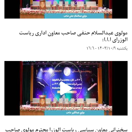
مولوی عبدالسلام حنفی صاحب معاون اداری ریاست
الوزرای ا.ا.ا:
یکشنبه ۱۴۰۳/۱۰/۹ - ۱۶:۶
سخنرانی معاون سیاسی ریاست الوزرا محترم مولوی صاحب