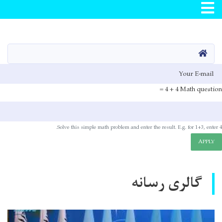
Skip
to
main
صفحه اصلی
content
E-mai
4 + 4 =
Math question
Solve this simple math problem and enter the result. E.g. for 1+3, enter 4.
APPLY
گالری رسانه