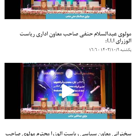
مولوی عبدالسلام حنفی صاحب معاون اداری ریاست
الوزرای ا.ا.ا:
یکشنبه ۱۴۰۳/۱۰/۹ - ۱۶:۶
سخنرانی معاون سیاسی ریاست الوزرا محترم مولوی صاحب