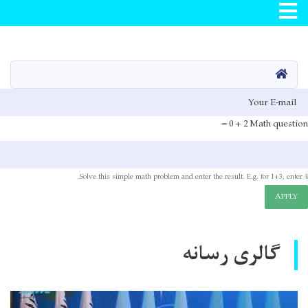
Skip
to
main
صفحه اصلی
content
E-mai
2 + 0 =
Math question
Solve this simple math problem and enter the result. E.g. for 1+3, enter 4.
APPLY
گالری رسانه